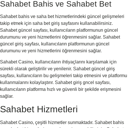
Sahabet Bahis ve Sahabet Bet
Sahabet bahis ve saha bet hizmetlerindeki güncel gelişmeleri
takip etmek için saha bet giriş sayfasını kullanabilirsiniz.
Sahabet güncel sayfası, kullanıcıların platformunun güncel
durumunu ve yeni hizmetlerini öğrenmesini sağlar. Sahabet
güncel giriş sayfası, kullanıcıların platformunun güncel
durumunu ve yeni hizmetlerini öğrenmesini sağlar.
Sahabet Casino, kullanıcıların ihtiyaçlarını karşılamak için
sürekli olarak geliştirilir ve yenilenir. Sahabet güncel giriş
sayfası, kullanıcıların bu gelişmeleri takip etmesini ve platformu
kullanmalarını kolaylaştırır. Sahabet giriş gncel sayfası,
kullanıcıların platforma hızlı ve güvenli bir şekilde erişmesini
sağlar.
Sahabet Hizmetleri
Sahabet Casino, çeşitli hizmetler sunmaktadır. Sahabet bahis