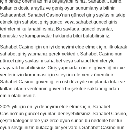
için birkaç önemli adımla başlayabilirsiniz. Sahabet Casino,
kullanıcı dostu arayüz ve geniş oyun sunumlarıyla bilinir.
Sahadanbet, Sahabet Casino’nun güncel giriş sayfasını takip
etmek için sahabet giriş güncel veya sahabet guncel giris
terimlerini kullanabilirsiniz. Bu sayfada, güncel oyunlar,
bonuslar ve kampanyalar hakkında bilgi bulabilirsiniz.
Sahabet Casino için en iyi deneyimi elde etmek için, ilk olarak
sahabet giriş yapmanız gerekmektedir. Sahabet Casino’nun
güncel giriş sayfasını saha bet veya sahabet terimleriyle
arayarak bulabilirsiniz. Giriş yapmadan önce, güvenliğiniz ve
verilerinizin korunması için siteyi incelemeniz önemlidir.
Sahabet Casino, güvenliği en üst düzeyde ön planda tutar ve
kullanıcıların verilerinin güvenli bir şekilde saklandığından
emin olabilirsiniz.
2025 yılı için en iyi deneyimi elde etmek için, Sahabet
Casino’nun güncel oyunları deneyebilirsiniz. Sahabet Casino,
çeşitli kategorilerde yüzlerce oyun sunar, bu nedenle her tür
oyun sevgilinizin bulacağı bir yer vardır. Sahabet Casino’nun