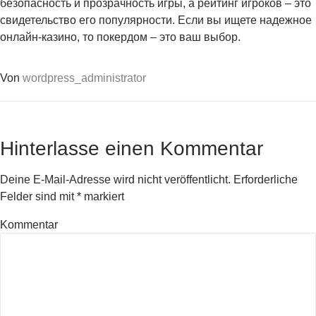
безопасность и прозрачность игры, а рейтинг игроков – это
свидетельство его популярности. Если вы ищете надежное
онлайн-казино, то покердом – это ваш выбор.
Von
wordpress_administrator
Hinterlasse einen Kommentar
Deine E-Mail-Adresse wird nicht veröffentlicht.
Erforderliche
Felder sind mit
*
markiert
Kommentar