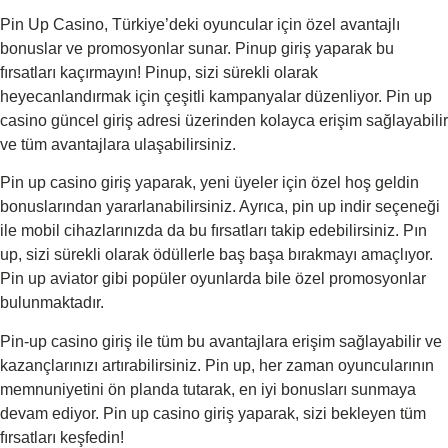
Pin Up Casino, Türkiye’deki oyuncular için özel avantajlı
bonuslar ve promosyonlar sunar. Pinup giriş yaparak bu
fırsatları kaçırmayın! Pinup, sizi sürekli olarak
heyecanlandırmak için çeşitli kampanyalar düzenliyor. Pin up
casino güncel giriş adresi üzerinden kolayca erişim sağlayabilir
ve tüm avantajlara ulaşabilirsiniz.
Pin up casino giriş yaparak, yeni üyeler için özel hoş geldin
bonuslarından yararlanabilirsiniz. Ayrıca, pin up indir seçeneği
ile mobil cihazlarınızda da bu fırsatları takip edebilirsiniz. Pın
up, sizi sürekli olarak ödüllerle baş başa bırakmayı amaçlıyor.
Pin up aviator gibi popüler oyunlarda bile özel promosyonlar
bulunmaktadır.
Pin-up casino giriş ile tüm bu avantajlara erişim sağlayabilir ve
kazançlarınızı artırabilirsiniz. Pin up, her zaman oyuncularının
memnuniyetini ön planda tutarak, en iyi bonusları sunmaya
devam ediyor. Pin up casino giriş yaparak, sizi bekleyen tüm
fırsatları keşfedin!