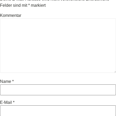
Felder sind mit
*
markiert
Kommentar
Name
*
E-Mail
*