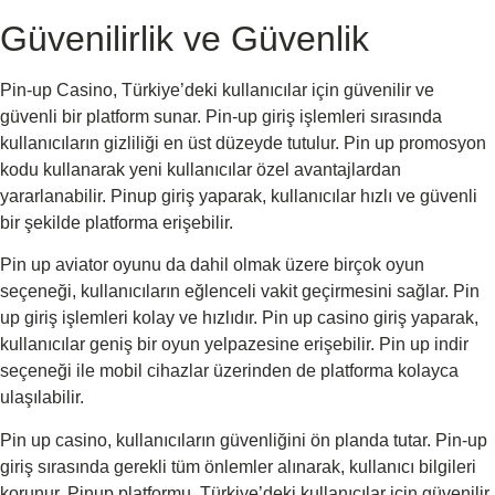
Güvenilirlik ve Güvenlik
Pin-up Casino, Türkiye’deki kullanıcılar için güvenilir ve
güvenli bir platform sunar. Pin-up giriş işlemleri sırasında
kullanıcıların gizliliği en üst düzeyde tutulur. Pin up promosyon
kodu kullanarak yeni kullanıcılar özel avantajlardan
yararlanabilir. Pinup giriş yaparak, kullanıcılar hızlı ve güvenli
bir şekilde platforma erişebilir.
Pin up aviator oyunu da dahil olmak üzere birçok oyun
seçeneği, kullanıcıların eğlenceli vakit geçirmesini sağlar. Pin
up giriş işlemleri kolay ve hızlıdır. Pin up casino giriş yaparak,
kullanıcılar geniş bir oyun yelpazesine erişebilir. Pin up indir
seçeneği ile mobil cihazlar üzerinden de platforma kolayca
ulaşılabilir.
Pin up casino, kullanıcıların güvenliğini ön planda tutar. Pin-up
giriş sırasında gerekli tüm önlemler alınarak, kullanıcı bilgileri
korunur. Pinup platformu, Türkiye’deki kullanıcılar için güvenilir