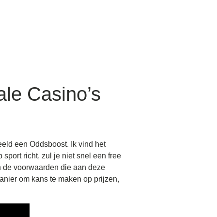
ale Casino’s
eeld een Oddsboost. Ik vind het
ort richt, zul je niet snel een free
an de voorwaarden die aan deze
manier om kans te maken op prijzen,