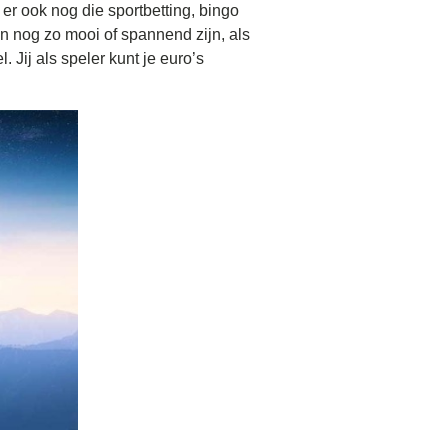
r ook nog die sportbetting, bingo
n nog zo mooi of spannend zijn, als
l. Jij als speler kunt je euro’s