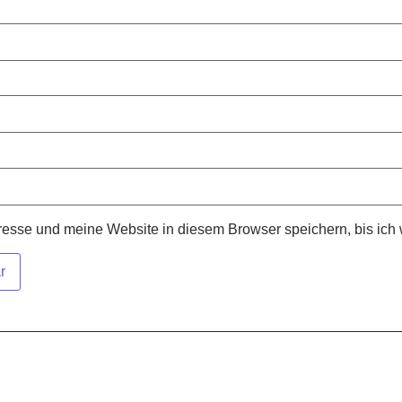
sse und meine Website in diesem Browser speichern, bis ich 