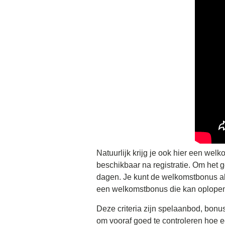
Natuurlijk krijg je ook hier een we
beschikbaar na registratie. Om het 
dagen. Je kunt de welkomstbonus all
een welkomstbonus die kan oplopen 
Deze criteria zijn spelaanbod, bonus
om vooraf goed te controleren hoe 