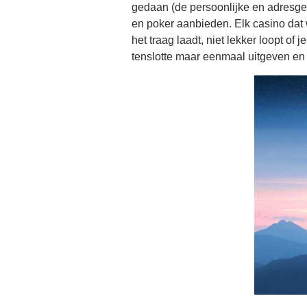
gedaan (de persoonlijke en adresgeg
en poker aanbieden. Elk casino dat 
het traag laadt, niet lekker loopt of 
tenslotte maar eenmaal uitgeven en