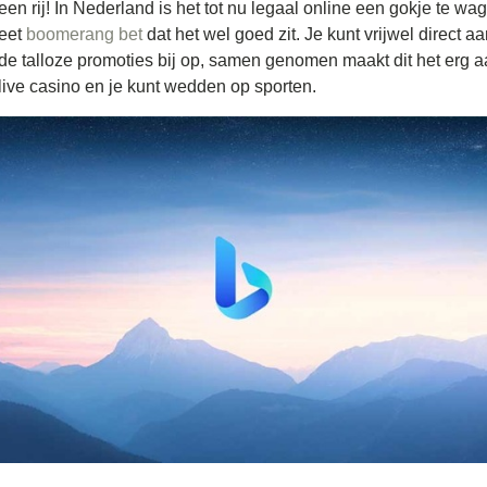
n rij! In Nederland is het tot nu legaal online een gokje te wage
weet
boomerang bet
dat het wel goed zit. Je kunt vrijwel direct a
 de talloze promoties bij op, samen genomen maakt dit het erg aa
ive casino en je kunt wedden op sporten.