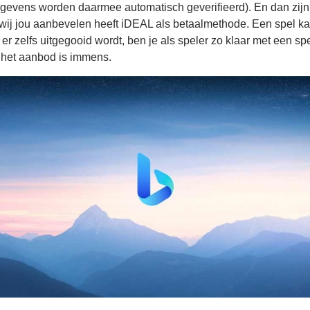
evens worden daarmee automatisch geverifieerd). En dan zijn e
wij jou aanbevelen heeft iDEAL als betaalmethode. Een spel ka
je er zelfs uitgegooid wordt, ben je als speler zo klaar met een spe
 het aanbod is immens.