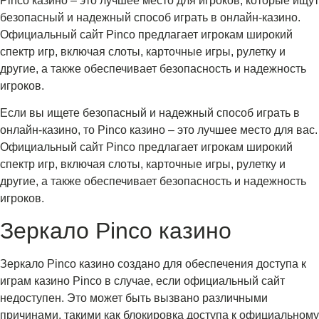
Pinco казино – это лучшее место для игроков, которые ищут
безопасный и надежный способ играть в онлайн-казино.
Официальный сайт Pinco предлагает игрокам широкий
спектр игр, включая слоты, карточные игры, рулетку и
другие, а также обеспечивает безопасность и надежность
игроков.
Если вы ищете безопасный и надежный способ играть в
онлайн-казино, то Pinco казино – это лучшее место для вас.
Официальный сайт Pinco предлагает игрокам широкий
спектр игр, включая слоты, карточные игры, рулетку и
другие, а также обеспечивает безопасность и надежность
игроков.
Зеркало Pinco казино
Зеркало Pinco казино создано для обеспечения доступа к
играм казино Pinco в случае, если официальный сайт
недоступен. Это может быть вызвано различными
причинами, такими как блокировка доступа к официальному