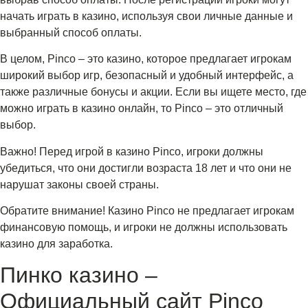
начать играть в казино, используя свои личные данные и
выбранный способ оплаты.
В целом, Pinco – это казино, которое предлагает игрокам
широкий выбор игр, безопасный и удобный интерфейс, а
также различные бонусы и акции. Если вы ищете место, где
можно играть в казино онлайн, то Pinco – это отличный
выбор.
Важно! Перед игрой в казино Pinco, игроки должны
убедиться, что они достигли возраста 18 лет и что они не
нарушат законы своей страны.
Обратите внимание! Казино Pinco не предлагает игрокам
финансовую помощь, и игроки не должны использовать
казино для заработка.
Пинко казино –
Официальный сайт Pinco