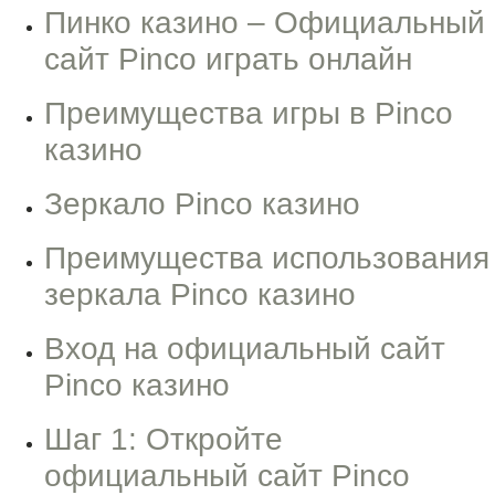
Пинко казино – Официальный
сайт Pinco играть онлайн
Преимущества игры в Pinco
казино
Зеркало Pinco казино
Преимущества использования
зеркала Pinco казино
Вход на официальный сайт
Pinco казино
Шаг 1: Откройте
официальный сайт Pinco