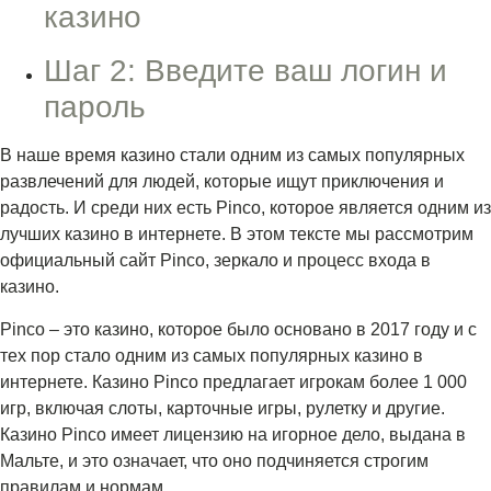
казино
Шаг 2: Введите ваш логин и
пароль
В наше время казино стали одним из самых популярных
развлечений для людей, которые ищут приключения и
радость. И среди них есть Pinco, которое является одним из
лучших казино в интернете. В этом тексте мы рассмотрим
официальный сайт Pinco, зеркало и процесс входа в
казино.
Pinco – это казино, которое было основано в 2017 году и с
тех пор стало одним из самых популярных казино в
интернете. Казино Pinco предлагает игрокам более 1 000
игр, включая слоты, карточные игры, рулетку и другие.
Казино Pinco имеет лицензию на игорное дело, выдана в
Мальте, и это означает, что оно подчиняется строгим
правилам и нормам.