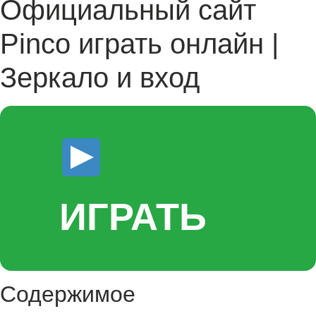
Официальный сайт
Pinco играть онлайн |
Зеркало и вход
ИГРАТЬ
Содержимое