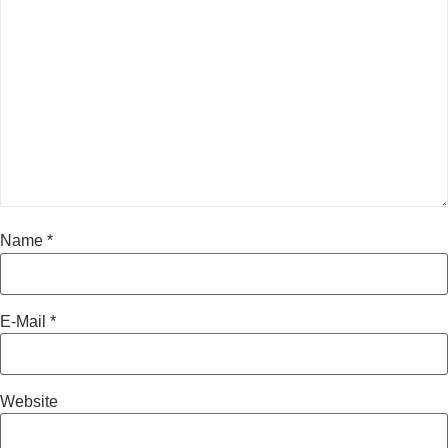
Name
*
E-Mail
*
Website