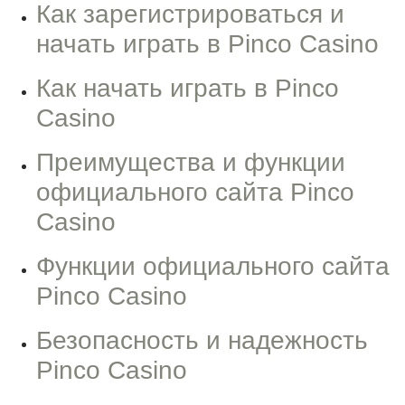
Как зарегистрироваться и
начать играть в Pinco Casino
Как начать играть в Pinco
Casino
Преимущества и функции
официального сайта Pinco
Casino
Функции официального сайта
Pinco Casino
Безопасность и надежность
Pinco Casino