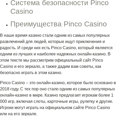
Система безопасности Pinco
Casino
Преимущества Pinco Casino
В наше время казино стали одним из самых популярных
развлечений для людей, которые ищут приключения и
радость. И среди них есть Pinco Casino, который является
одним из лучших и наиболее надежных онлайн-казино. В
этом тексте мы рассмотрим официальный сайт Pinco
Casino и его зеркало, а также дадим вам советы, как
безопасно играть в этом казино.
Pinco Casino – это онлайн-казино, которое было основано в
2018 году. С тех пор оно стало одним из самых популярных
онлайн-казино в мире. Казино предлагает игрокам более 1
000 игр, включая слоты, карточные игры, рулетку и другие.
Игроки могут играть на официальном сайте Pinco Casino
или на его зеркале.