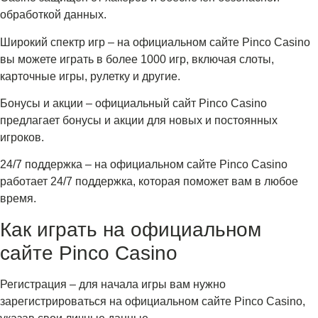
обработкой данных.
Широкий спектр игр – на официальном сайте Pinco Casino
вы можете играть в более 1000 игр, включая слоты,
карточные игры, рулетку и другие.
Бонусы и акции – официальный сайт Pinco Casino
предлагает бонусы и акции для новых и постоянных
игроков.
24/7 поддержка – на официальном сайте Pinco Casino
работает 24/7 поддержка, которая поможет вам в любое
время.
Как играть на официальном
сайте Pinco Casino
Регистрация – для начала игры вам нужно
зарегистрироваться на официальном сайте Pinco Casino,