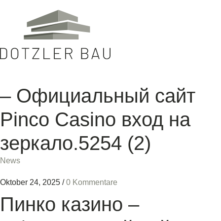
– Официальный сайт
Pinco Casino вход на
зеркало.5254 (2)
News
Oktober 24, 2025
/
0 Kommentare
Пинко казино –