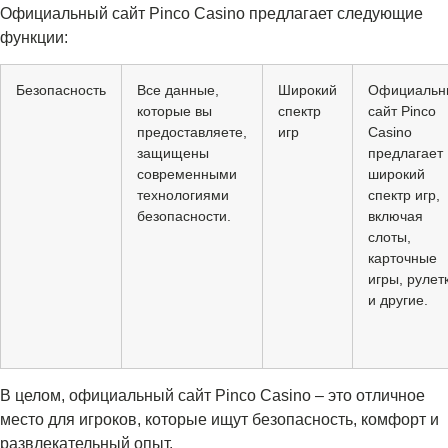
Официальный сайт Pinco Casino предлагает следующие
функции:
Безопасность
Все данные,
Широкий
Официальн
которые вы
спектр
сайт Pinco
предоставляете,
игр
Casino
защищены
предлагает
современными
широкий
технологиями
спектр игр,
безопасности.
включая
слоты,
карточные
игры, рулет
и другие.
В целом, официальный сайт Pinco Casino – это отличное
место для игроков, которые ищут безопасность, комфорт и
развлекательный опыт.