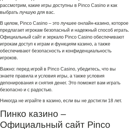
рассмотрим, какие игры доступны в Pinco Casino и как
выбрать лучшую для вас.
В целом, Pinco Casino – это лучшее онлайн-казино, которое
предлагает игрокам безопасный и надежный способ играть.
Официальный сайт и зеркало Pinco Casino обеспечивают
игрокам доступ к играм и функциям казино, а также
обеспечивают безопасность и конфиденциальность
игроков.
Важно: перед игрой в Pinco Casino, убедитесь, что вы
знаете правила и условия игры, а также условия
депонирования и снятия денег. Это поможет вам играть
безопасно и с радостью.
Никогда не играйте в казино, если вы не достигли 18 лет.
Пинко казино –
Официальный сайт Pinco