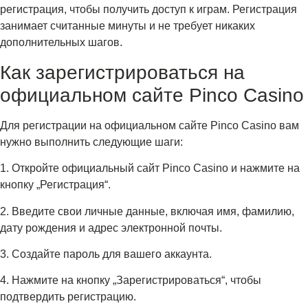
регистрация, чтобы получить доступ к играм. Регистрация
занимает считанные минуты и не требует никаких
дополнительных шагов.
Как зарегистрироваться на
официальном сайте Pinco Casino
Для регистрации на официальном сайте Pinco Casino вам
нужно выполнить следующие шаги:
1. Откройте официальный сайт Pinco Casino и нажмите на
кнопку „Регистрация“.
2. Введите свои личные данные, включая имя, фамилию,
дату рождения и адрес электронной почты.
3. Создайте пароль для вашего аккаунта.
4. Нажмите на кнопку „Зарегистрироваться“, чтобы
подтвердить регистрацию.