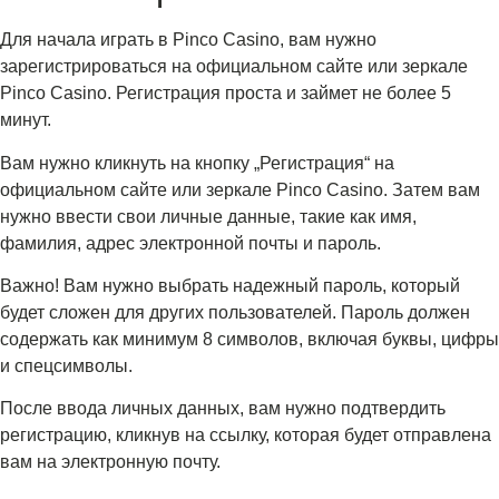
Для начала играть в Pinco Casino, вам нужно
зарегистрироваться на официальном сайте или зеркале
Pinco Casino. Регистрация проста и займет не более 5
минут.
Вам нужно кликнуть на кнопку „Регистрация“ на
официальном сайте или зеркале Pinco Casino. Затем вам
нужно ввести свои личные данные, такие как имя,
фамилия, адрес электронной почты и пароль.
Важно! Вам нужно выбрать надежный пароль, который
будет сложен для других пользователей. Пароль должен
содержать как минимум 8 символов, включая буквы, цифры
и спецсимволы.
После ввода личных данных, вам нужно подтвердить
регистрацию, кликнув на ссылку, которая будет отправлена
вам на электронную почту.