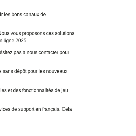
oir les bons canaux de
. Nous vous proposons ces solutions
n ligne 2025.
ésitez pas à nous contacter pour
us sans dépôt pour les nouveaux
és et des fonctionnalités de jeu
vices de support en français. Cela