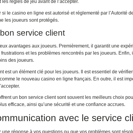
t les règles de jeu avant de l’accepter.
r si le casino en ligne est autorisé et réglementé par l’Autorité 
ue les joueurs sont protégés.
bon service client
reux avantages aux joueurs. Premièrement, il garantit une expér
 frustrations et les problèmes rencontrés par les joueurs. Enfin, 
soins des joueurs.
t est un élément clé pour les joueurs. Il est essentiel de vérifier
comme le nouveau casino en ligne français. En outre, il est impor
’accepter.
rent un bon service client sont souvent les meilleurs choix pour 
lus efficace, ainsi qu’une sécurité et une confiance accrues.
munication avec le service cl
 une réponse à vos questions ou que vos problèmes sont résolu