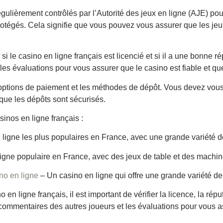
égulièrement contrôlés par l’Autorité des jeux en ligne (AJE) pou
protégés. Cela signifie que vous pouvez vous assurer que les j
 si le casino en ligne français est licencié et si il a une bonne r
es évaluations pour vous assurer que le casino est fiable et qu
les options de paiement et les méthodes de dépôt. Vous devez vo
ue les dépôts sont sécurisés.
inos en ligne français :
ligne les plus populaires en France, avec une grande variété de
ligne populaire en France, avec des jeux de table et des machin
no en ligne
– Un casino en ligne qui offre une grande variété de
en ligne français, il est important de vérifier la licence, la rép
ommentaires des autres joueurs et les évaluations pour vous ass