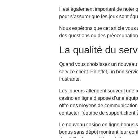
Il est également important de noter 
pour s’assurer que les jeux sont équ
Nous espérons que cet article vous a
des questions ou des préoccupation
La qualité du serv
Quand vous choisissez un nouveau ca
service client. En effet, un bon serv
frustrante.
Les joueurs attendent souvent une ré
casino en ligne dispose d’une équipe
offre des moyens de communication va
contacter l’équipe de support client 
Le nouveau casino en ligne bonus sa
bonus sans dépôt montrent leur confi