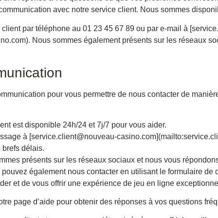
ommunication avec notre service client. Nous sommes disponibl
 client par téléphone au 01 23 45 67 89 ou par e-mail à [servi
sino.com). Nous sommes également présents sur les réseaux so
unication
ommunication pour vous permettre de nous contacter de manière
ient est disponible 24h/24 et 7j/7 pour vous aider.
essage à [service.client@nouveau-casino.com](mailto:service.
brefs délais.
mmes présents sur les réseaux sociaux et nous vous répondons
s pouvez également nous contacter en utilisant le formulaire de c
r et de vous offrir une expérience de jeu en ligne exceptionne
tre page d’aide pour obtenir des réponses à vos questions fréq