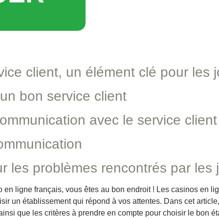
vice client, un élément clé pour les 
un bon service client
mmunication avec le service client
ommunication
ur les problèmes rencontrés par les 
n ligne français, vous êtes au bon endroit ! Les casinos en lig
oisir un établissement qui répond à vos attentes. Dans cet articl
 ainsi que les critères à prendre en compte pour choisir le bon é