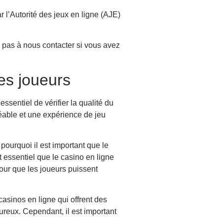
r l’Autorité des jeux en ligne (AJE)
z pas à nous contacter si vous avez
les joueurs
sentiel de vérifier la qualité du
gréable et une expérience de jeu
pourquoi il est important que le
t essentiel que le casino en ligne
our que les joueurs puissent
sinos en ligne qui offrent des
ureux. Cependant, il est important