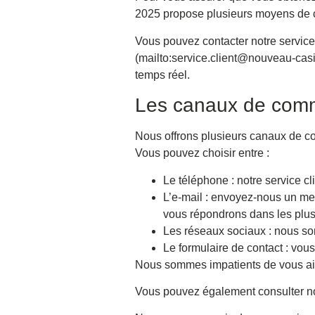
2025 propose plusieurs moyens de c
Vous pouvez contacter notre service
(mailto:service.client@nouveau-ca
temps réel.
Les canaux de comm
Nous offrons plusieurs canaux de c
Vous pouvez choisir entre :
Le téléphone : notre service cl
L’e-mail : envoyez-nous un m
vous répondrons dans les plus 
Les réseaux sociaux : nous so
Le formulaire de contact : vou
Nous sommes impatients de vous aide
Vous pouvez également consulter no