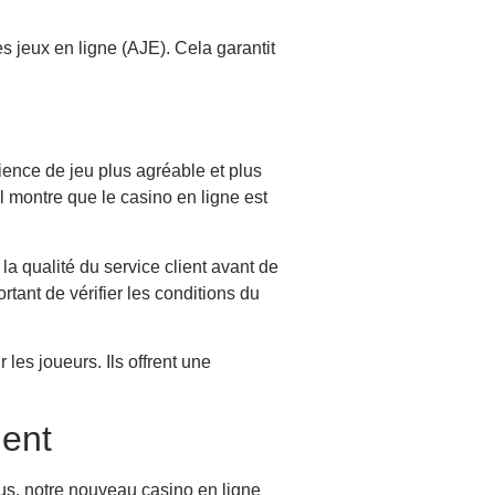
des jeux en ligne (AJE). Cela garantit
ience de jeu plus agréable et plus
il montre que le casino en ligne est
 la qualité du service client avant de
tant de vérifier les conditions du
les joueurs. Ils offrent une
ient
s, notre nouveau casino en ligne