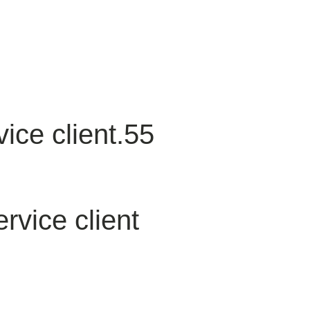
ice client.55
rvice client