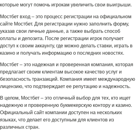
которые могут помочь игрокам увеличить свои выигрыши.
Мостбет вход – это процесс регистрации на официальном
сайте Мостбет. Для регистрации нужно заполнить форму,
указав свои личные данные, а также выбрать способ
оплаты и депозита. После регистрации игрок получает
доступ к своим аккаунту, где можно делать ставки, играть в
казино и получать информацию о последних новостях.
Мостбет – это надежная и проверенная компания, которая
предлагает своим клиентам высокое качество услуг и
безопасность транзакций. Компания имеет международную
лицензию, что подтверждает ее репутацию и надежность.
В целом, Мостбет – это отличный выбор для тех, кто ищет
надежную и проверенную букмекерскую контору и казино.
Официальный сайт компании доступен на нескольких
языках, что делает его доступным для клиентов из
различных стран.