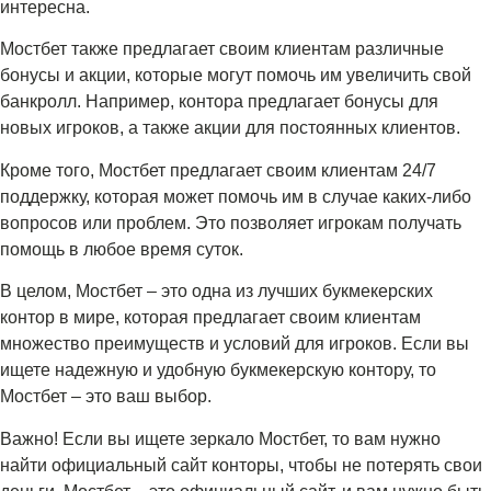
интересна.
Мостбет также предлагает своим клиентам различные
бонусы и акции, которые могут помочь им увеличить свой
банкролл. Например, контора предлагает бонусы для
новых игроков, а также акции для постоянных клиентов.
Кроме того, Мостбет предлагает своим клиентам 24/7
поддержку, которая может помочь им в случае каких-либо
вопросов или проблем. Это позволяет игрокам получать
помощь в любое время суток.
В целом, Мостбет – это одна из лучших букмекерских
контор в мире, которая предлагает своим клиентам
множество преимуществ и условий для игроков. Если вы
ищете надежную и удобную букмекерскую контору, то
Мостбет – это ваш выбор.
Важно! Если вы ищете зеркало Мостбет, то вам нужно
найти официальный сайт конторы, чтобы не потерять свои