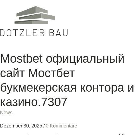
Mostbet официальный
сайт Мостбет
букмекерская контора и
казино.7307
News
Dezember 30, 2025
/
0 Kommentare