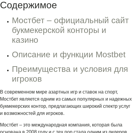
Содержимое
Мостбет – официальный сайт
букмекерской конторы и
казино
Описание и функции Mostbet
Преимущества и условия для
игроков
В современном мире азартных игр и ставок на спорт,
Мостбет является одним из самых популярных и надежных
букмекерских контор, предлагающих широкий спектр услуг
и возможностей для игроков.
Мостбет – это международная компания, которая была
основана в 2008 году и с тех пор стала одним из лидеров