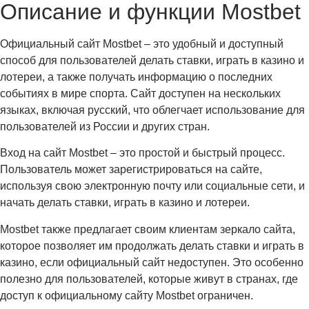
Описание и функции Mostbet
Официальный сайт Mostbet – это удобный и доступный
способ для пользователей делать ставки, играть в казино и
лотереи, а также получать информацию о последних
событиях в мире спорта. Сайт доступен на нескольких
языках, включая русский, что облегчает использование для
пользователей из России и других стран.
Вход на сайт Mostbet – это простой и быстрый процесс.
Пользователь может зарегистрироваться на сайте,
используя свою электронную почту или социальные сети, и
начать делать ставки, играть в казино и лотереи.
Mostbet также предлагает своим клиентам зеркало сайта,
которое позволяет им продолжать делать ставки и играть в
казино, если официальный сайт недоступен. Это особенно
полезно для пользователей, которые живут в странах, где
доступ к официальному сайту Mostbet ограничен.