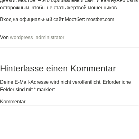
деньги. Мостбет – это официальный сайт, и вам нужно быть
осторожным, чтобы не стать жертвой мошенников.
Вход на официальный сайт Мостбет: mostbet.com
Von
wordpress_administrator
Hinterlasse einen Kommentar
Deine E-Mail-Adresse wird nicht veröffentlicht.
Erforderliche
Felder sind mit
*
markiert
Kommentar