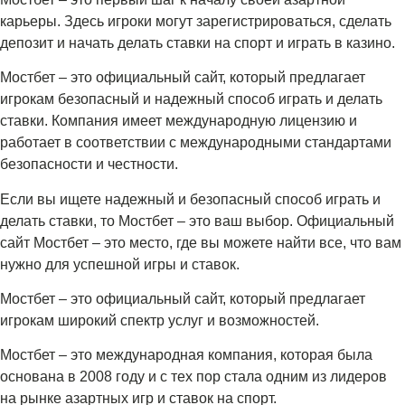
карьеры. Здесь игроки могут зарегистрироваться, сделать
депозит и начать делать ставки на спорт и играть в казино.
Мостбет – это официальный сайт, который предлагает
игрокам безопасный и надежный способ играть и делать
ставки. Компания имеет международную лицензию и
работает в соответствии с международными стандартами
безопасности и честности.
Если вы ищете надежный и безопасный способ играть и
делать ставки, то Мостбет – это ваш выбор. Официальный
сайт Мостбет – это место, где вы можете найти все, что вам
нужно для успешной игры и ставок.
Мостбет – это официальный сайт, который предлагает
игрокам широкий спектр услуг и возможностей.
Мостбет – это международная компания, которая была
основана в 2008 году и с тех пор стала одним из лидеров
на рынке азартных игр и ставок на спорт.