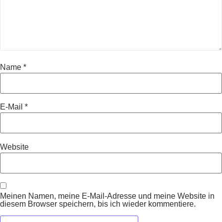
Name
*
E-Mail
*
Website
Meinen Namen, meine E-Mail-Adresse und meine Website in
diesem Browser speichern, bis ich wieder kommentiere.