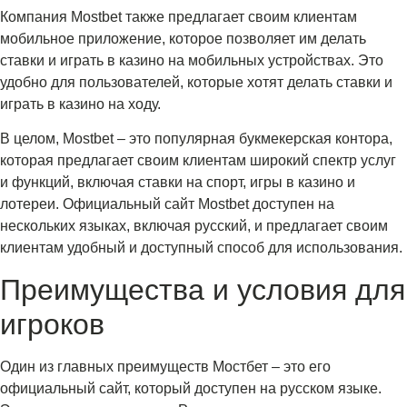
Компания Mostbet также предлагает своим клиентам
мобильное приложение, которое позволяет им делать
ставки и играть в казино на мобильных устройствах. Это
удобно для пользователей, которые хотят делать ставки и
играть в казино на ходу.
В целом, Mostbet – это популярная букмекерская контора,
которая предлагает своим клиентам широкий спектр услуг
и функций, включая ставки на спорт, игры в казино и
лотереи. Официальный сайт Mostbet доступен на
нескольких языках, включая русский, и предлагает своим
клиентам удобный и доступный способ для использования.
Преимущества и условия для
игроков
Один из главных преимуществ Мостбет – это его
официальный сайт, который доступен на русском языке.