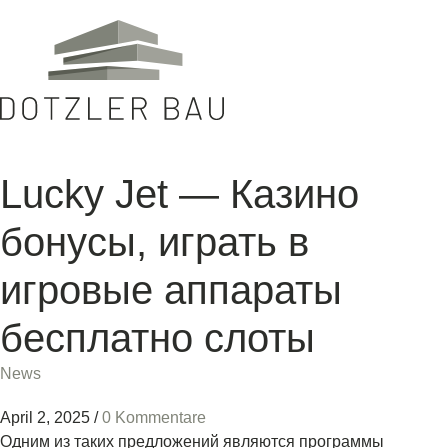
Lucky Jet — Казино
бонусы, играть в
игровые аппараты
бесплатно слоты
News
April 2, 2025
/
0 Kommentare
Одним из таких предложений являются программы