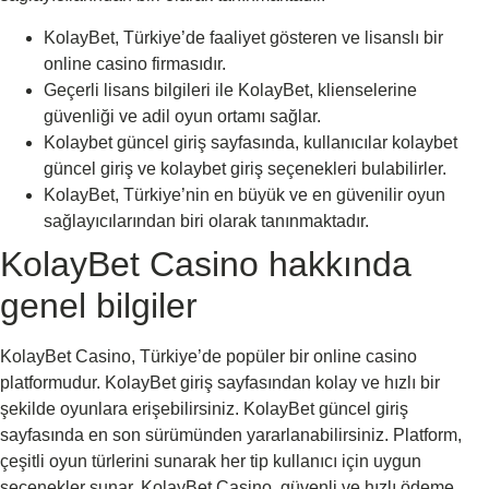
KolayBet, Türkiye’de faaliyet gösteren ve lisanslı bir
online casino firmasıdır.
Geçerli lisans bilgileri ile KolayBet, klienselerine
güvenliği ve adil oyun ortamı sağlar.
Kolaybet güncel giriş sayfasında, kullanıcılar kolaybet
güncel giriş ve kolaybet giriş seçenekleri bulabilirler.
KolayBet, Türkiye’nin en büyük ve en güvenilir oyun
sağlayıcılarından biri olarak tanınmaktadır.
KolayBet Casino hakkında
genel bilgiler
KolayBet Casino, Türkiye’de popüler bir online casino
platformudur. KolayBet giriş sayfasından kolay ve hızlı bir
şekilde oyunlara erişebilirsiniz. KolayBet güncel giriş
sayfasında en son sürümünden yararlanabilirsiniz. Platform,
çeşitli oyun türlerini sunarak her tip kullanıcı için uygun
seçenekler sunar. KolayBet Casino, güvenli ve hızlı ödeme