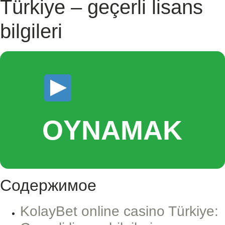
Türkiye – geçerli lisans
bilgileri
OYNAMAK
Содержимое
KolayBet online casino Türkiye: