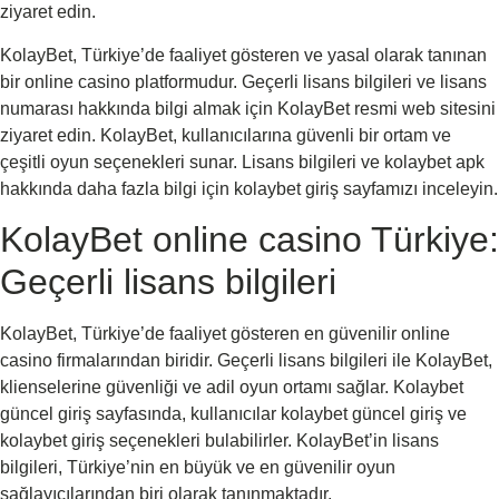
ziyaret edin.
KolayBet, Türkiye’de faaliyet gösteren ve yasal olarak tanınan
bir online casino platformudur. Geçerli lisans bilgileri ve lisans
numarası hakkında bilgi almak için KolayBet resmi web sitesini
ziyaret edin. KolayBet, kullanıcılarına güvenli bir ortam ve
çeşitli oyun seçenekleri sunar. Lisans bilgileri ve kolaybet apk
hakkında daha fazla bilgi için kolaybet giriş sayfamızı inceleyin.
KolayBet online casino Türkiye:
Geçerli lisans bilgileri
KolayBet, Türkiye’de faaliyet gösteren en güvenilir online
casino firmalarından biridir. Geçerli lisans bilgileri ile KolayBet,
klienselerine güvenliği ve adil oyun ortamı sağlar. Kolaybet
güncel giriş sayfasında, kullanıcılar kolaybet güncel giriş ve
kolaybet giriş seçenekleri bulabilirler. KolayBet’in lisans
bilgileri, Türkiye’nin en büyük ve en güvenilir oyun
sağlayıcılarından biri olarak tanınmaktadır.