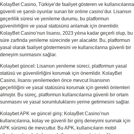
KolayBet Casino, Türkiye’de faaliyet gösteren ve kullanıcılarına
güvenli ve şanslı oyunlar sunan bir online casino’dur. Lisansın
geçerlilik süresi ve yenileme durumu, bu platformun
güvenilirliğini ve yasal statüsünü anlamak için önemlidir.
KolayBet Casino’nun lisansı, 2023 yılına kadar geçerli olup, bu
süre zarfında yenileme sürecinde yer alacaktır. Bu, platformun
yasal olarak faaliyet göstermesini ve kullanıcılarına güvenli bir
deneyim sunmasını sağlar.
Kolaybet güncel: Lisansın yenileme süreci, platformun yasal
statüsü ve güvenilirliğini korumak için önemlidir. KolayBet
Casino, lisansı yenilemeden önce mevcut lisansının
geçerliliğini ve yasal statüsünü korumak için gerekli önlemleri
almıştır. Bu süreç, platformun kullanıcılarına güvenli bir ortam
sunmasını ve yasal sorumluluklarını yerine getirmesini sağlar.
Kolaybet APK ve güncel giriş: KolayBet Casino’nun
kullanıcılarına, kolay ve güvenli bir giriş deneyimi sunmak için
APK sürümü de mevcuttur. Bu APK, kullanıcıların mobil