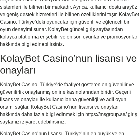
sistemleri ile bilinen bir markadır. Ayrıca, kullanıcı dostu arayüz
ve geniş destek hizmetleri ile bilinen özelliklerini taşır. KolayBet
Casino, Türkiye’deki oyuncular için güvenli ve eğlenceli bir
oyun deneyimi sunar. KolayBet güncel giriş sayfasından
kolayca platforma erişebilir ve en son oyunlar ve promosyonlar
hakkında bilgi edinebilirsiniz.
KolayBet Casino’nun lisansı ve
onayları
KolayBet Casino, Türkiye’de faaliyet gösteren en güvenilir ve
güvenilirlik onaylanmış online kasinolarından biridir. Geçerli
lisans ve onayları ile kullanıcılarına güvenliği ve adil oyun
ortamı sağlar. KolayBet Casino’nun lisansı ve onayları
hakkında daha fazla bilgi edinmek için https://msgroup.se/ giriş
sayfamızı ziyaret edebilirsiniz.
KolayBet Casino’nun lisansı, Türkiye’nin en büyük ve en