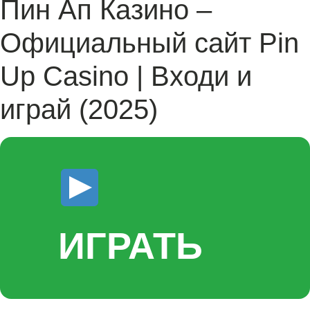
Пин Ап Казино –
Официальный сайт Pin
Up Casino | Входи и
играй (2025)
ИГРАТЬ