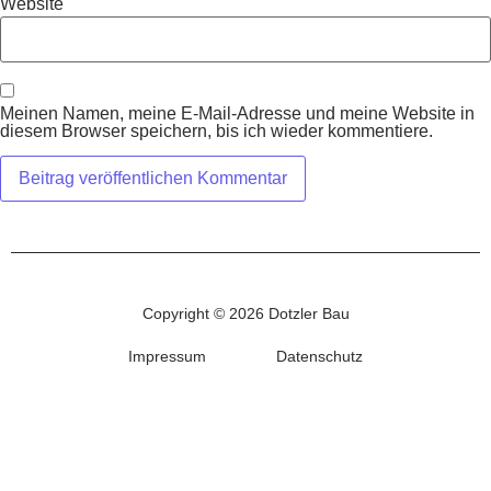
Website
Meinen Namen, meine E-Mail-Adresse und meine Website in
diesem Browser speichern, bis ich wieder kommentiere.
Copyright © 2026 Dotzler Bau
Impressum
Datenschutz