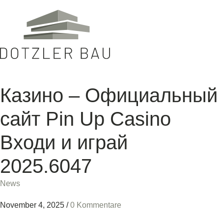
Казино – Официальный
сайт Pin Up Casino
Входи и играй
2025.6047
News
November 4, 2025
/
0 Kommentare