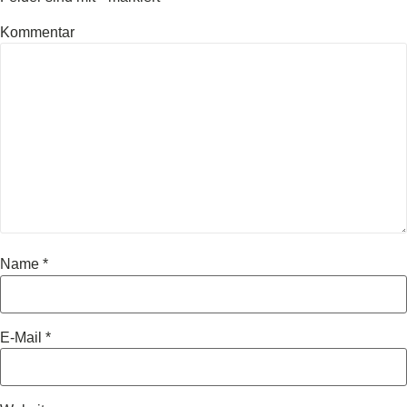
Kommentar
Name
*
E-Mail
*