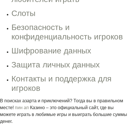
Слоты
Безопасность и
конфиденциальность игроков
Шифрование данных
Защита личных данных
Контакты и поддержка для
игроков
В поисках азарта и приключений? Тогда вы в правильном
месте!
пин ап
Казино – это официальный сайт, где вы
можете играть в любимые игры и выиграть большие суммы
денег.