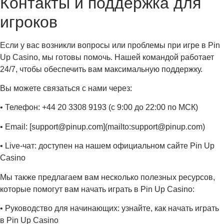
Контакты и поддержка для
игроков
Если у вас возникли вопросы или проблемы при игре в Pin
Up Casino, мы готовы помочь. Нашей командой работает
24/7, чтобы обеспечить вам максимальную поддержку.
Вы можете связаться с нами через:
• Телефон: +44 20 3308 9193 (с 9:00 до 22:00 по МСК)
• Email: [support@pinup.com](mailto:support@pinup.com)
• Live-чат: доступен на нашем официальном сайте Pin Up
Casino
Мы также предлагаем вам несколько полезных ресурсов,
которые помогут вам начать играть в Pin Up Casino:
• Руководство для начинающих: узнайте, как начать играть
в Pin Up Casino