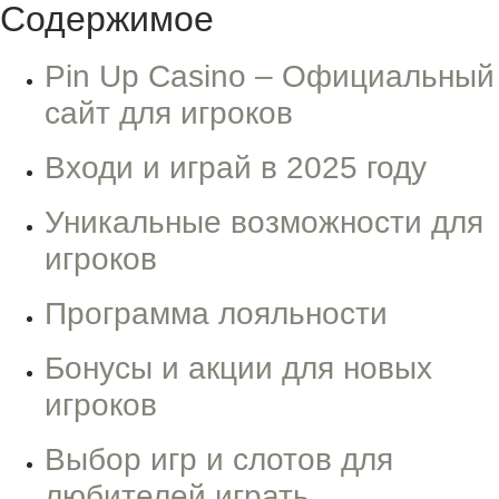
Содержимое
Pin Up Casino – Официальный
сайт для игроков
Входи и играй в 2025 году
Уникальные возможности для
игроков
Программа лояльности
Бонусы и акции для новых
игроков
Выбор игр и слотов для
любителей играть