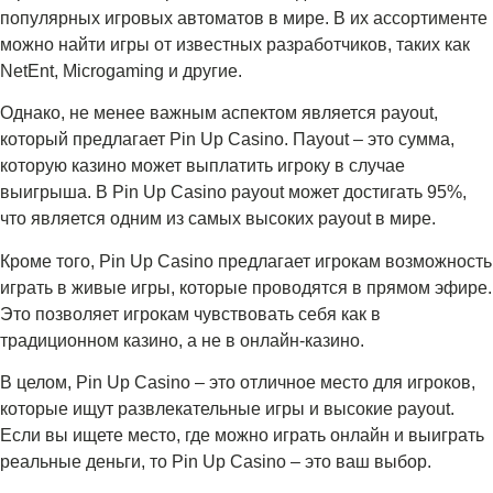
популярных игровых автоматов в мире. В их ассортименте
можно найти игры от известных разработчиков, таких как
NetEnt, Microgaming и другие.
Однако, не менее важным аспектом является payout,
который предлагает Pin Up Casino. Пayout – это сумма,
которую казино может выплатить игроку в случае
выигрыша. В Pin Up Casino payout может достигать 95%,
что является одним из самых высоких payout в мире.
Кроме того, Pin Up Casino предлагает игрокам возможность
играть в живые игры, которые проводятся в прямом эфире.
Это позволяет игрокам чувствовать себя как в
традиционном казино, а не в онлайн-казино.
В целом, Pin Up Casino – это отличное место для игроков,
которые ищут развлекательные игры и высокие payout.
Если вы ищете место, где можно играть онлайн и выиграть
реальные деньги, то Pin Up Casino – это ваш выбор.