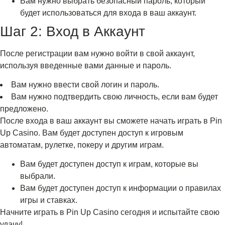
Вам нужно выбрать безопасный пароль, который
будет использоваться для входа в ваш аккаунт.
Шаг 2: Вход в Аккаунт
После регистрации вам нужно войти в свой аккаунт,
используя введенные вами данные и пароль.
Вам нужно ввести свой логин и пароль.
Вам нужно подтвердить свою личность, если вам будет
предложено.
После входа в ваш аккаунт вы сможете начать играть в Pin
Up Casino. Вам будет доступен доступ к игровым
автоматам, рулетке, покеру и другим играм.
Вам будет доступен доступ к играм, которые вы
выбрали.
Вам будет доступен доступ к информации о правилах
игры и ставках.
Начните играть в Pin Up Casino сегодня и испытайте свою
удачу!