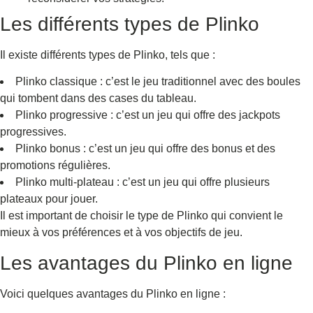
Les différents types de Plinko
Il existe différents types de Plinko, tels que :
Plinko classique : c’est le jeu traditionnel avec des boules
qui tombent dans des cases du tableau.
Plinko progressive : c’est un jeu qui offre des jackpots
progressives.
Plinko bonus : c’est un jeu qui offre des bonus et des
promotions régulières.
Plinko multi-plateau : c’est un jeu qui offre plusieurs
plateaux pour jouer.
Il est important de choisir le type de Plinko qui convient le
mieux à vos préférences et à vos objectifs de jeu.
Les avantages du Plinko en ligne
Voici quelques avantages du Plinko en ligne :