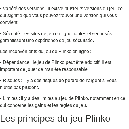
• Variété des versions : il existe plusieurs versions du jeu, ce
qui signifie que vous pouvez trouver une version qui vous
convient.
• Sécurité : les sites de jeu en ligne fiables et sécurisés
garantissent une expérience de jeu sécurisée.
Les inconvénients du jeu de Plinko en ligne :
• Dépendance : le jeu de Plinko peut être addictif, il est
important de jouer de manière responsable.
• Risques : il y a des risques de perdre de l’argent si vous
n’êtes pas prudent.
• Limites : il y a des limites au jeu de Plinko, notamment en ce
qui concerne les gains et les règles du jeu.
Les principes du jeu Plinko