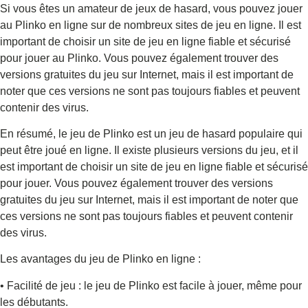
Si vous êtes un amateur de jeux de hasard, vous pouvez jouer
au Plinko en ligne sur de nombreux sites de jeu en ligne. Il est
important de choisir un site de jeu en ligne fiable et sécurisé
pour jouer au Plinko. Vous pouvez également trouver des
versions gratuites du jeu sur Internet, mais il est important de
noter que ces versions ne sont pas toujours fiables et peuvent
contenir des virus.
En résumé, le jeu de Plinko est un jeu de hasard populaire qui
peut être joué en ligne. Il existe plusieurs versions du jeu, et il
est important de choisir un site de jeu en ligne fiable et sécurisé
pour jouer. Vous pouvez également trouver des versions
gratuites du jeu sur Internet, mais il est important de noter que
ces versions ne sont pas toujours fiables et peuvent contenir
des virus.
Les avantages du jeu de Plinko en ligne :
• Facilité de jeu : le jeu de Plinko est facile à jouer, même pour
les débutants.