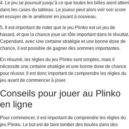
4. Le jeu se poursuit jusqu’à ce que toutes les billes aient atterri
dans les cases du tableau. Le joueur peut alors voir son score
et essayer de le améliorer en jouant à nouveau.
5. Il est important de noter que le jeu Plinko est un jeu de
hasard, et que la chance joue un rôle important dans le résultat.
Cependant, avec une certaine stratégie et une bonne dose de
chance, il est possible de gagner des sommes importantes.
En résumé, les règles du jeu Plinko sont simples, mais il
nécessite une certaine stratégie et une bonne dose de chance
pour réussir. Il est donc important de comprendre les règles du
jeu avant de commencer à jouer.
Conseils pour jouer au Plinko
en ligne
Pour commencer, il est important de comprendre les règles du
jeu Plinko. Le but est de faire tomber des boules dans des