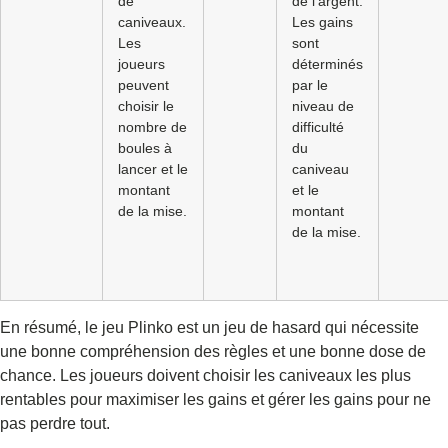
de
de l’argent.
caniveaux.
Les gains
Les
sont
joueurs
déterminés
peuvent
par le
choisir le
niveau de
nombre de
difficulté
boules à
du
lancer et le
caniveau
montant
et le
de la mise.
montant
de la mise.
En résumé, le jeu Plinko est un jeu de hasard qui nécessite
une bonne compréhension des règles et une bonne dose de
chance. Les joueurs doivent choisir les caniveaux les plus
rentables pour maximiser les gains et gérer les gains pour ne
pas perdre tout.