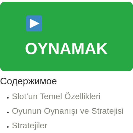
OYNAMAK
Содержимое
Slot’un Temel Özellikleri
Oyunun Oynanışı ve Stratejisi
Stratejiler