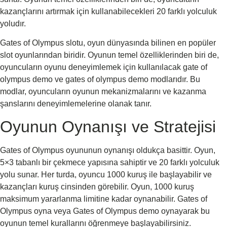
kazançlarını artırmak için kullanabilecekleri 20 farklı yolculuk
yoludır.
Gates of Olympus slotu, oyun dünyasında bilinen en popüler
slot oyunlarından biridir. Oyunun temel özelliklerinden biri de,
oyuncuların oyunu deneyimlemek için kullanılacak gate of
olympus demo ve gates of olympus demo modlarıdır. Bu
modlar, oyuncuların oyunun mekanizmalarını ve kazanma
şanslarını deneyimlemelerine olanak tanır.
Oyunun Oynanışı ve Stratejisi
Gates of Olympus oyununun oynanışı oldukça basittir. Oyun,
5×3 tabanlı bir çekmece yapısına sahiptir ve 20 farklı yolculuk
yolu sunar. Her turda, oyuncu 1000 kuruş ile başlayabilir ve
kazançları kuruş cinsinden görebilir. Oyun, 1000 kuruş
maksimum yararlanma limitine kadar oynanabilir. Gates of
Olympus oyna veya Gates of Olympus demo oynayarak bu
oyunun temel kurallarını öğrenmeye başlayabilirsiniz.