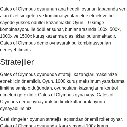
Gates of Olympus oyununun ana hedefi, oyunun tabanında yer
alan özel simgeleri ve kombinasyonları elde etmek ve bu
sayede yüksek ödüller kazanmaktır. Oyun, 10 simge
kombinasyonu ile ödüller sunar, bunlar arasında 100x, 500x,
1000x ve 1500x kuruş kazanma olasılıkları bulunmaktadır.
Gates of Olympus demo oynayarak bu kombinasyonları
deneyebilirsiniz.
Stratejiler
Gates of Olympus oyununda strateji, kazançları maksimize
etmek için önemlidir. Oyun, 1000 kuruş maksimum yararlanma
limitine sahip olduğundan, oyuncuların kazançlarını kontrol
etmeleri gereklidir. Gates of Olympus oyna veya Gates of
Olympus demo oynayarak bu limiti kullanarak oyunu
oynayabilirsiniz.
Özel simgeler, oyunun stratejisi açısından önemli roller oynar.
Gates of Olympus oyununda, kara simgesi 100x kuruş