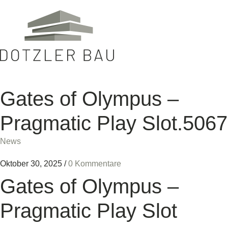
Gates of Olympus –
Pragmatic Play Slot.5067
News
Oktober 30, 2025
/
0 Kommentare
Gates of Olympus –
Pragmatic Play Slot