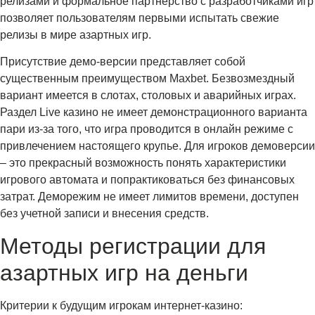
релизами и формальное партнёрство с разработчиками игр
позволяет пользователям первыми испытать свежие
релизы в мире азартных игр.
Присутствие демо-версии представляет собой
существенным преимуществом Maxbet. Безвозмездный
вариант имеется в слотах, столовых и аварийных играх.
Раздел Live казино не имеет демонстрационного варианта
пари из-за того, что игра проводится в онлайн режиме с
привлечением настоящего крупье. Для игроков демоверсии
– это прекрасный возможность понять характеристики
игрового автомата и попрактиковаться без финансовых
затрат. Деморежим не имеет лимитов времени, доступен
без учетной записи и внесения средств.
Методы регистрации для
азартных игр на деньги
Критерии к будущим игрокам интернет-казино: