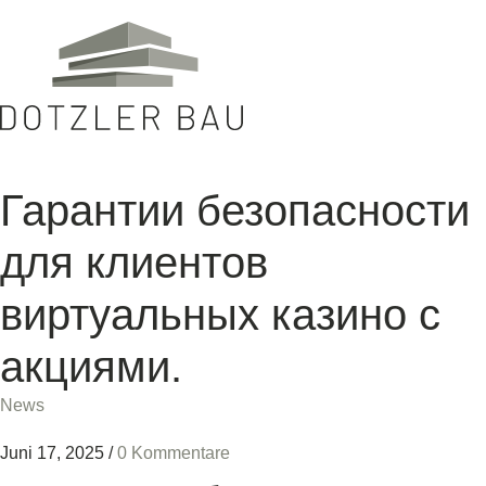
Гарантии безопасности
для клиентов
виртуальных казино с
акциями.
News
Juni 17, 2025
/
0 Kommentare