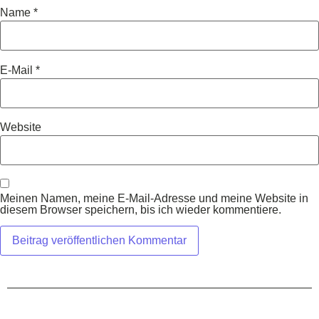
Name
*
E-Mail
*
Website
Meinen Namen, meine E-Mail-Adresse und meine Website in
diesem Browser speichern, bis ich wieder kommentiere.