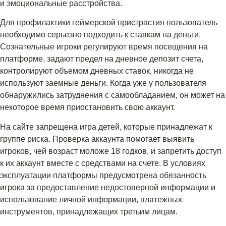
и эмоциональные расстройства.
Для профилактики геймерской пристрастия пользователь
необходимо серьезно подходить к ставкам на деньги.
Сознательные игроки регулируют время посещения на
платформе, задают предел на дневное депозит счета,
контролируют объемом дневных ставок, никогда не
используют заемные деньги. Когда уже у пользователя
обнаружились затруднения с самообладанием, он может на
некоторое время приостановить свою аккаунт.
На сайте запрещена игра детей, которые принадлежат к
группе риска. Проверка аккаунта помогает выявить
игроков, чей возраст моложе 18 годков, и запретить доступ
к их аккаунт вместе с средствами на счете. В условиях
эксплуатации платформы предусмотрена обязанность
игрока за предоставление недостоверной информации и
использование личной информации, платежных
инструментов, принадлежащих третьим лицам.