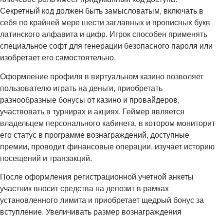
Секретный код должен быть замысловатым, включать в
себя по крайней мере шести заглавных и прописных букв
латинского алфавита и цифр. Игрок способен применять
специальное софт для генерации безопасного пароля или
изобретает его самостоятельно.
Оформление профиля в виртуальном казино позволяет
пользователю играть на деньги, приобретать
разнообразные бонусы от казино и провайдеров,
участвовать в турнирах и акциях. Геймер является
владельцем персонального кабинета, в котором мониторит
его статус в программе вознаграждений, доступные
премии, проводит финансовые операции, изучает историю
посещений и транзакций.
После оформления регистрационной учетной анкеты
участник вносит средства на депозит в рамках
установленного лимита и приобретает щедрый бонус за
вступление. Увеличивать размер вознаграждения