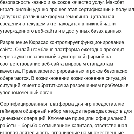
безопасность казино и высокое качество услуг. Максбет
играть онлайн удачно прошел этап сертификации и получил
допуск на различные формы гемблинга. Детальная
сведения о текущем акте находится в нижней части
утвержденного веб-сайта и в доступных базах данных.
Разрешение Кюрасао контролирует функционирование
сайта. Онлайн гэмблинг-платформа ежегодно проходит
через аудит независимой аудиторской фирмой на
соответствование веб-сайта мировым стандартам
качества. Права зарегистрированных игроков безопасно
оберегаются. В возникновении возникновения ситуаций
ситуаций клиент обратиться за разрешением проблемы в
уполномоченный орган.
Сертифицированная платформа для игр предоставляет
геймерам обширный набор методов перевода средств для
денежных операций. Ключевые принципы официальной
работы – борьба с отмыванием капитала, ответственная
игровая деятельность, ограничение на множественные