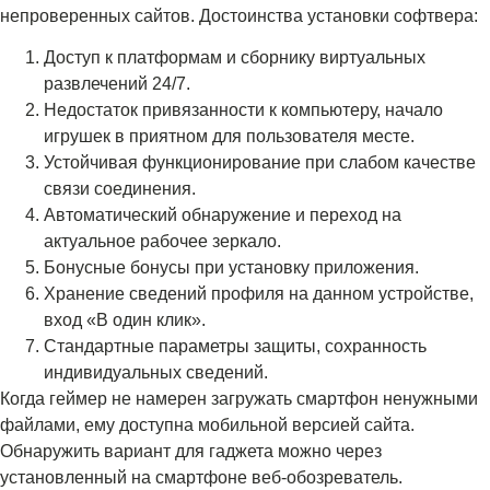
непроверенных сайтов. Достоинства установки софтвера:
Доступ к платформам и сборнику виртуальных
развлечений 24/7.
Недостаток привязанности к компьютеру, начало
игрушек в приятном для пользователя месте.
Устойчивая функционирование при слабом качестве
связи соединения.
Автоматический обнаружение и переход на
актуальное рабочее зеркало.
Бонусные бонусы при установку приложения.
Хранение сведений профиля на данном устройстве,
вход «В один клик».
Стандартные параметры защиты, сохранность
индивидуальных сведений.
Когда геймер не намерен загружать смартфон ненужными
файлами, ему доступна мобильной версией сайта.
Обнаружить вариант для гаджета можно через
установленный на смартфоне веб-обозреватель.