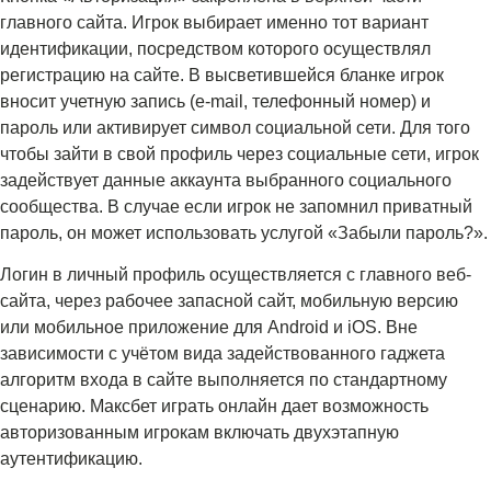
главного сайта. Игрок выбирает именно тот вариант
идентификации, посредством которого осуществлял
регистрацию на сайте. В высветившейся бланке игрок
вносит учетную запись (e-mail, телефонный номер) и
пароль или активирует символ социальной сети. Для того
чтобы зайти в свой профиль через социальные сети, игрок
задействует данные аккаунта выбранного социального
сообщества. В случае если игрок не запомнил приватный
пароль, он может использовать услугой «Забыли пароль?».
Логин в личный профиль осуществляется с главного веб-
сайта, через рабочее запасной сайт, мобильную версию
или мобильное приложение для Android и iOS. Вне
зависимости с учётом вида задействованного гаджета
алгоритм входа в сайте выполняется по стандартному
сценарию. Максбет играть онлайн дает возможность
авторизованным игрокам включать двухэтапную
аутентификацию.