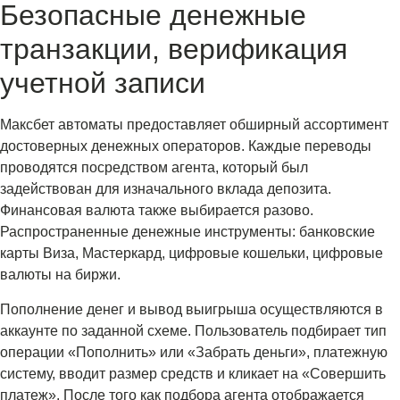
Безопасные денежные
транзакции, верификация
учетной записи
Максбет автоматы предоставляет обширный ассортимент
достоверных денежных операторов. Каждые переводы
проводятся посредством агента, который был
задействован для изначального вклада депозита.
Финансовая валюта также выбирается разово.
Распространенные денежные инструменты: банковские
карты Виза, Мастеркард, цифровые кошельки, цифровые
валюты на биржи.
Пополнение денег и вывод выигрыша осуществляются в
аккаунте по заданной схеме. Пользователь подбирает тип
операции «Пополнить» или «Забрать деньги», платежную
систему, вводит размер средств и кликает на «Совершить
платеж». После того как подбора агента отображается