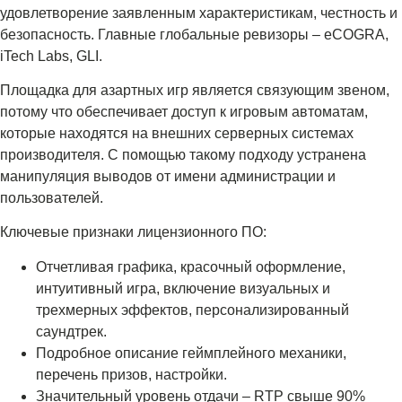
удовлетворение заявленным характеристикам, честность и
безопасность. Главные глобальные ревизоры – eCOGRA,
iTech Labs, GLI.
Площадка для азартных игр является связующим звеном,
потому что обеспечивает доступ к игровым автоматам,
которые находятся на внешних серверных системах
производителя. С помощью такому подходу устранена
манипуляция выводов от имени администрации и
пользователей.
Ключевые признаки лицензионного ПО:
Отчетливая графика, красочный оформление,
интуитивный игра, включение визуальных и
трехмерных эффектов, персонализированный
саундтрек.
Подробное описание геймплейного механики,
перечень призов, настройки.
Значительный уровень отдачи – RTP свыше 90%