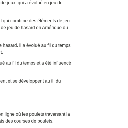
 de jeux, qui a évolué en jeu du
ard qui combine des éléments de jeu
le de jeu de hasard en Amérique du
 hasard. Il a évolué au fil du temps
t.
ué au fil du temps et a été influencé
ent et se développent au fil du
 ligne où les poulets traversant la
tats des courses de poulets.