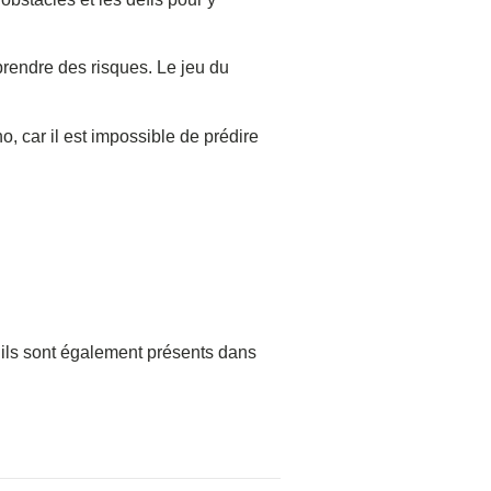
prendre des risques. Le jeu du
, car il est impossible de prédire
’ils sont également présents dans