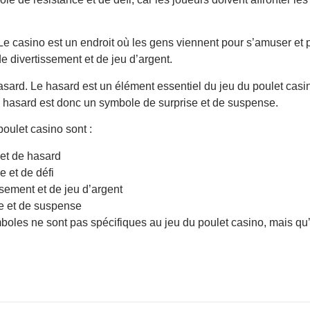
Le casino est un endroit où les gens viennent pour s’amuser et 
e divertissement et de jeu d’argent.
asard. Le hasard est un élément essentiel du jeu du poulet casino
e hasard est donc un symbole de surprise et de suspense.
oulet casino sont :
et de hasard
e et de défi
sement et de jeu d’argent
e et de suspense
mboles ne sont pas spécifiques au jeu du poulet casino, mais qu