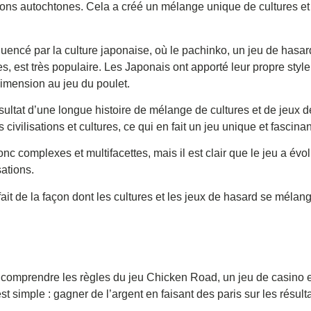
tions autochtones. Cela a créé un mélange unique de cultures et
fluencé par la culture japonaise, où le pachinko, un jeu de has
s, est très populaire. Les Japonais ont apporté leur propre sty
dimension au jeu du poulet.
sultat d’une longue histoire de mélange de cultures et de jeux de
ivilisations et cultures, ce qui en fait un jeu unique et fascinan
nc complexes et multifacettes, mais il est clair que le jeu a évol
sations.
ait de la façon dont les cultures et les jeux de hasard se mélang
 comprendre les règles du jeu Chicken Road, un jeu de casino en
st simple : gagner de l’argent en faisant des paris sur les résul