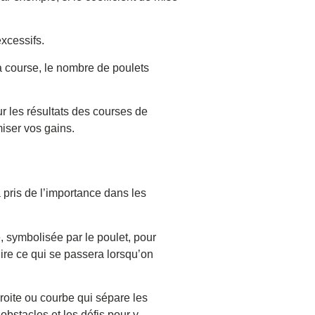
xcessifs.
la course, le nombre de poulets
r les résultats des courses de
miser vos gains.
pris de l’importance dans les
e, symbolisée par le poulet, pour
dire ce qui se passera lorsqu’on
roite ou courbe qui sépare les
 obstacles et les défis pour y