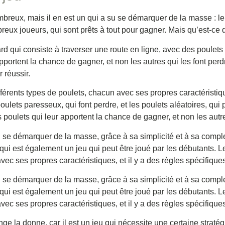
mbreux, mais il en est un qui a su se démarquer de la masse : 
ux joueurs, qui sont prêts à tout pour gagner. Mais qu’est-ce q
d qui consiste à traverser une route en ligne, avec des poulets
apportent la chance de gagner, et non les autres qui les font perd
 réussir.
fférents types de poulets, chacun avec ses propres caractéristiqu
oulets paresseux, qui font perdre, et les poulets aléatoires, qui
s poulets qui leur apportent la chance de gagner, et non les autre
se démarquer de la masse, grâce à sa simplicité et à sa complex
 qui est également un jeu qui peut être joué par les débutants. 
vec ses propres caractéristiques, et il y a des règles spécifique
se démarquer de la masse, grâce à sa simplicité et à sa complex
 qui est également un jeu qui peut être joué par les débutants. 
vec ses propres caractéristiques, et il y a des règles spécifique
e la donne, car il est un jeu qui nécessite une certaine stratégi