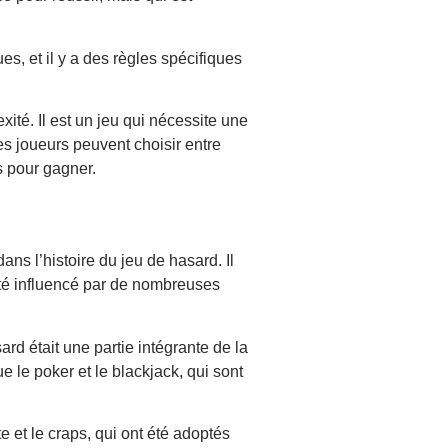
es, et il y a des règles spécifiques
ité. Il est un jeu qui nécessite une
Les joueurs peuvent choisir entre
s pour gagner.
s l’histoire du jeu de hasard. Il
a été influencé par de nombreuses
rd était une partie intégrante de la
e le poker et le blackjack, qui sont
 et le craps, qui ont été adoptés