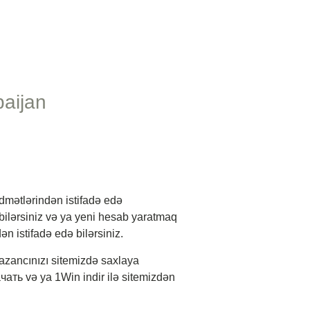
baijan
dmətlərindən istifadə edə
bilərsiniz və ya yeni hesab yaratmaq
 istifadə edə bilərsiniz.
qazancınızı sitemizdə saxlaya
чать və ya 1Win indir ilə sitemizdən