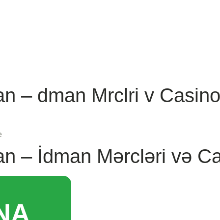
an – dman Mrclri v Casino
e
n – İdman Mərcləri və Ca
NA