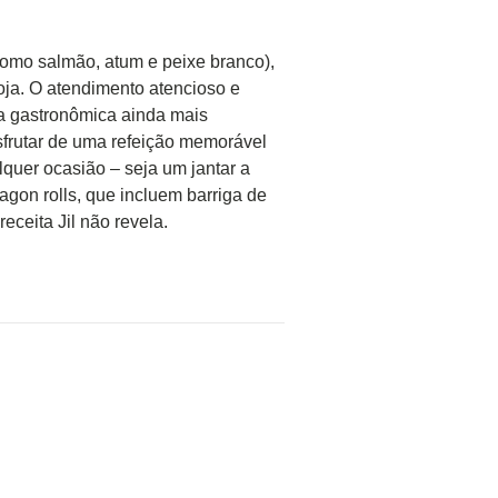
(como salmão, atum e peixe branco),
soja. O atendimento atencioso e
ia gastronômica ainda mais
esfrutar de uma refeição memorável
quer ocasião – seja um jantar a
gon rolls, que incluem barriga de
eceita Jil não revela.