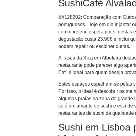
SushiCafé Alvala
&#128202; Comparação com Outros Re
portugueses. Hoje em dia ir jantar 
como preferir, espera por si nesta
degustação custa 23,90€ e inclui q
podem repetir ou escolher outras.
A Tasca da Xica em Albufeira desta
restaurante pode parecer algo apert
Eat" é ideal para quem deseja prov
Estes espaços espalham-se pelas vár
Por isso, o ideal é descobrir os me
algumas praias na zona da grande L
se é um amante de sushi e está de vi
restaurantes de sushi de qualidade 
Sushi em Lisboa 