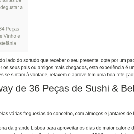
urantes de
 degustar a
 34 Peças
e Vinho e
tefânia
e do lado do sortudo que receber o seu presente, opte por um pac
der os seus pais ou amigos mais chegados, esta experiência é u
s se sintam à vontade, relaxem e aproveitem uma boa refeição”
way de 36 Peças de Sushi & Be
as várias freguesias do concelho, com almoços e jantares de bu
a da grande Lisboa para aproveitar os dias de maior calor e d