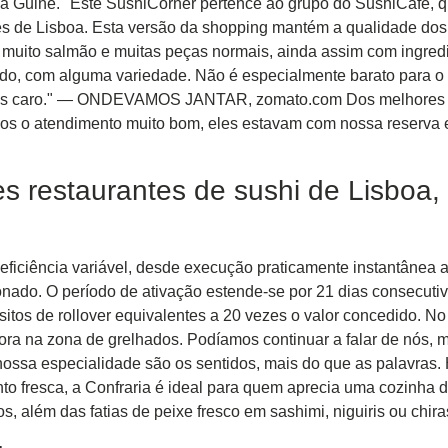
da Guiné. "Este SushiCorner pertence ao grupo do SushiCafé, 
s de Lisboa. Esta versão da shopping mantém a qualidade dos 
á muito salmão e muitas peças normais, ainda assim com ingred
o, com alguma variedade. Não é especialmente barato para o r
mais caro." — ONDEVAMOS JANTAR, zomato.com Dos melhores r
os o atendimento muito bom, eles estavam com nossa reserva
s restaurantes de sushi de Lisboa,
ficiência variável, desde execução praticamente instantânea a
nado. O período de ativação estende-se por 21 dias consecutiv
isitos de rollover equivalentes a 20 vezes o valor concedido.
hora na zona de grelhados. Podíamos continuar a falar de nós, 
nossa especialidade são os sentidos, mais do que as palavras. 
o fresca, a Confraria é ideal para quem aprecia uma cozinha d
os, além das fatias de peixe fresco em sashimi, niguiris ou chir