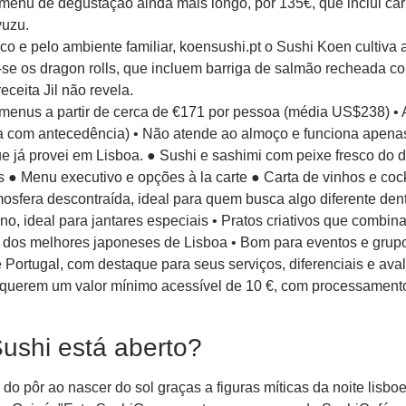
m menu de degustação ainda mais longo, por 135€, que inclui c
yuzu.
o e pelo ambiente familiar, koensushi.pt o Sushi Koen cultiva 
se os dragon rolls, que incluem barriga de salmão recheada co
eceita Jil não revela.
menus a partir de cerca de €171 por pessoa (média US$238) • A
a com antecedência) • Não atende ao almoço e funciona apena
e já provei em Lisboa. ● Sushi e sashimi com peixe fresco do d
 ● Menu executivo e opções à la carte ● Carta de vinhos e cock
mosfera descontraída, ideal para quem busca algo diferente de
no, ideal para jantares especiais • Pratos criativos que combin
os melhores japoneses de Lisboa • Bom para eventos e grupo
Portugal, com destaque para seus serviços, diferenciais e aval
querem um valor mínimo acessível de 10 €, com processamento 
ushi está aberto?
va do pôr ao nascer do sol graças a figuras míticas da noite li