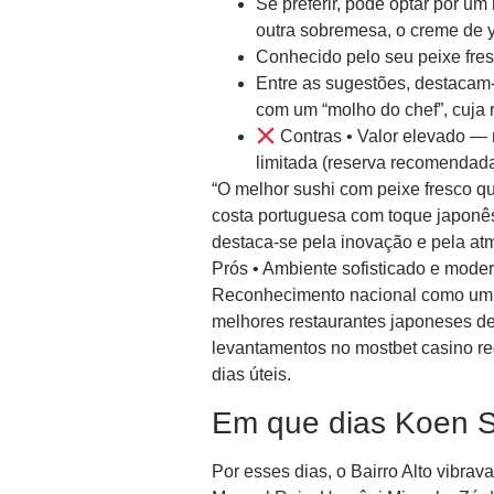
Se preferir, pode optar por u
outra sobremesa, o creme de 
Conhecido pelo seu peixe fresc
Entre as sugestões, destacam-
com um “molho do chef”, cuja r
Contras • Valor elevado — 
limitada (reserva recomendad
“O melhor sushi com peixe fresco qu
costa portuguesa com toque japonês
destaca-se pela inovação e pela at
Prós • Ambiente sofisticado e moder
Reconhecimento nacional como um d
melhores restaurantes japoneses de 
levantamentos no mostbet casino re
dias úteis.
Em que dias Koen S
Por esses dias, o Bairro Alto vibra