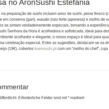
a no AronSushi Estefânia
os na preparação de sushi incluem arroz de sushi, peixe fresco 
re em conserva (gari), wasabi (raiz-forte japonesa) e molho de 
tes se sintam verdadeiramente especiais, tornando a experiênc
Sushi Senhora da Hora é acolhedora e sofisticada, ideal para d
biente acolhedor e elegante, o nosso espaço é ideal para qual
a celebração especial. Entre as sugestões, destacam-se os dra
ijo (19€), cobertos
koensushi.pt
com um “molho do chef”, cuja r
Kommentar
ffentlicht.
Erforderliche Felder sind mit
*
markiert