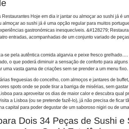
de
staurantes Hoje em dia ir jantar ou almoçar ao sushi já é um
ou almoçar ao sushi já é uma opção regular para muitos portugue
s experiências gastronómicas inesquecíveis. &#128279; Restaur
uatro entradas, acompanhadas de um conjunto variado de peças 
ca-se pela autêntica comida algarvia e peixe fresco grelhado…
ado, o que poderá diminuir a sensação de conforto para alguns 
ar uma vasta gama de criações sem se prender a um menu fixo.
ias freguesias do concelho, com almoços e jantares de buffet, 
lhores spots onde se pode tirar a barriga de misérias, sem gas
isboa para aproveitar os dias de maior calor e descubra qual p
sita a Lisboa (ou se pretende fazê-lo), já não precisa de ficar 
na capital para poder degustar de um saboroso nigiri ou de um
para Dois 34 Peças de Sushi e