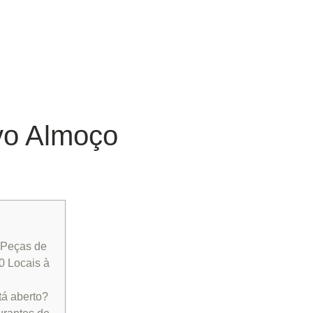
vo Almoço
 Peças de
0 Locais à
tá aberto?