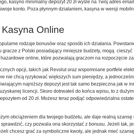
go, kasyno minimalny depozyt 20 zł wyśle na Twój adres email li
 swoje konto. Poza płynnym działaniem, kasyna w wersji mobiln
e Kasyna Online
popularne rodzaje bonusów oraz sposób ich działania. Powsta
mu gracze z Polski posiadający mniejsze budżety, mogą cieszyć 
hazardowe online, które pozwalają graczom na rozpoczęcie za
icznych opcji, takich jak Revolut oraz wspomniane portfele elektr
óre nie chcą ryzykować większych sum pieniędzy, a jednocześn
iwiającym najniższy depozyt jest tak samo bezpieczna jak w i
uzyskanej licencji. Skoro dotrwałeś do końca wpisu, to z duż
depozytem od 20 zł. Możesz teraz podjąć odpowiedzialna ostatec
użym obciążeniem dla twojego budżetu, ale daje realną szansę n
 sprawdzić, czy pozwala ona skorzystać z bonusu. Jeżeli tak, je
Jeżeli chcesz grać za symboliczne kwoty, ale jednak mieć szan