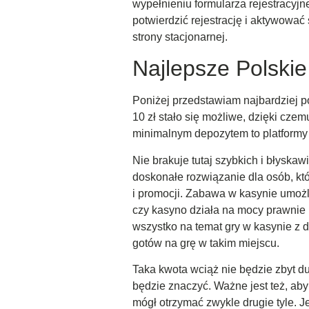
wypełnieniu formularza rejestracyjne
potwierdzić rejestrację i aktywować
strony stacjonarnej.
Najlepsze Polski
Poniżej przedstawiam najbardziej 
10 zł stało się możliwe, dzięki cze
minimalnym depozytem to platformy 
Nie brakuje tutaj szybkich i błyskaw
doskonałe rozwiązanie dla osób, kt
i promocji. Zabawa w kasynie umożl
czy kasyno działa na mocy prawnie 
wszystko na temat gry w kasynie z 
gotów na grę w takim miejscu.
Taka kwota wciąż nie będzie zbyt d
będzie znaczyć. Ważne jest też, aby
mógł otrzymać zwykle drugie tyle. 