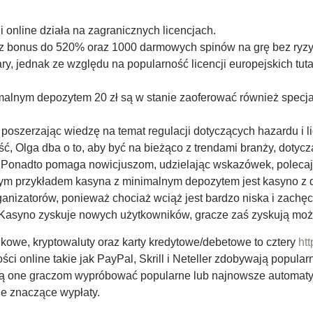
 online działa na zagranicznych licencjach.
z bonus do 520% oraz 1000 darmowych spinów na grę bez ryzy
ary, jednak ze względu na popularność licencji europejskich t
malnym depozytem 20 zł są w stanie zaoferować również specjaln
, poszerzając wiedzę na temat regulacji dotyczących hazardu i
ość, Olga dba o to, aby być na bieżąco z trendami branży, dot
. Ponadto pomaga nowicjuszom, udzielając wskazówek, polecają
ym przykładem kasyna z minimalnym depozytem jest kasyno z d
anizatorów, ponieważ chociaż wciąż jest bardzo niska i zachęca
e. Kasyno zyskuje nowych użytkowników, gracze zaś zyskują mo
nkowe, kryptowaluty oraz karty kredytowe/debetowe to cztery
htt
ci online takie jak PayPal, Skrill i Neteller zdobywają popular
 one graczom wypróbować popularne lub najnowsze automaty d
e znaczące wypłaty.