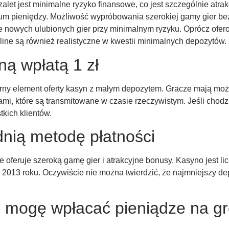
let jest minimalne ryzyko finansowe, co jest szczególnie atrak
sum pieniędzy. Możliwość wypróbowania szerokiej gamy gier 
 nowych ulubionych gier przy minimalnym ryzyku. Oprócz ofer
nline są również realistyczne w kwestii minimalnych depozytów.
ą wpłatą 1 zł
larny element oferty kasyn z małym depozytem. Gracze mają mo
i, które są transmitowane w czasie rzeczywistym. Jeśli chodzi
kich klientów.
nią metodę płatności
re oferuje szeroką gamę gier i atrakcyjne bonusy. Kasyno jest
d 2013 roku. Oczywiście nie można twierdzić, że najmniejszy de
h mogę wpłacać pieniądze na g