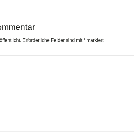
Kommentar
ffentlicht.
Erforderliche Felder sind mit
*
markiert