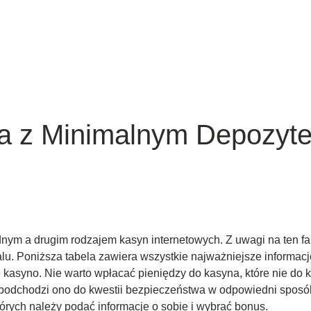
a z Minimalnym Depozytem
nym a drugim rodzajem kasyn internetowych. Z uwagi na ten fakt
. Poniższa tabela zawiera wszystkie najważniejsze informacje 
kasyno. Nie warto wpłacać pieniędzy do kasyna, które nie do 
e podchodzi ono do kwestii bezpieczeństwa w odpowiedni sposó
których należy podać informacje o sobie i wybrać bonus.