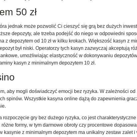
em 50 zł
która jednak może pozwolić Ci cieszyć się grą bez dużych inwest
ższe depozyty, ale trzeba podejść do niego w odpowiedni spos
na z depozytem od 10 zł w kilku krokach. Większość kasyn z 
epozyt był niski. Operatorzy tych kasyn zazwyczaj akceptują róż
y bankowe, umożliwiając elastyczność w dokonywaniu depozytów
laminy kasyn z minimalnym depozytem 10 zł.
ino
, aby mogli doświadczyć emocji bez ryzyka. W zależności od
 spinów. Wszystkie kasyna online dążą do zapewnienia graczo
ie.
ozpoczęcie gry bez dużego ryzyka, co jest charakterystyczne d
 różne formy, w tym darmowe obroty czy procentowe dopasowani
w kasynie z minimalnym depozytem ma unikalny zestaw zalet i 