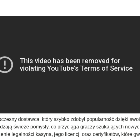
czesny dostawca, który szybko zdobył popularność dzięki swoi
dzają świeże pomysły, co przyciąga graczy szukających nowyc
nie legalności kasyna, jego licencji oraz certyfikatów, które 