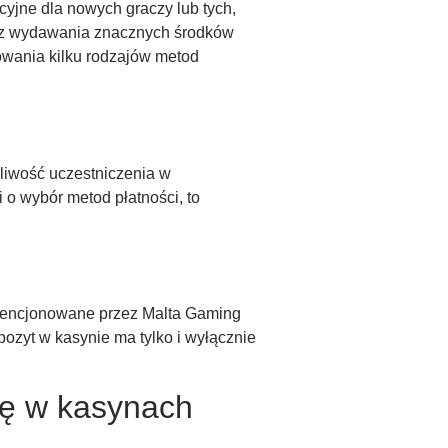
cyjne dla nowych graczy lub tych,
bez wydawania znacznych środków
owania kilku rodzajów metod
żliwość uczestniczenia w
 o wybór metod płatności, to
 licencjonowane przez Malta Gaming
pozyt w kasynie ma tylko i wyłącznie
rę w kasynach