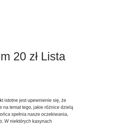
 20 zł Lista
 istotne jest upewnienie się, że
na temat tego, jakie różnice dzielą
końca spełnia nasze oczekiwania,
b. W niektórych kasynach