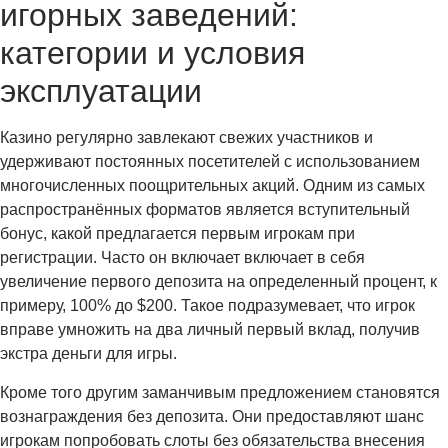
игорных заведений:
категории и условия
эксплуатации
Казино регулярно завлекают свежих участников и
удерживают постоянных посетителей с использованием
многочисленных поощрительных акций. Одним из самых
распространённых форматов является вступительный
бонус, какой предлагается первым игрокам при
регистрации. Часто он включает включает в себя
увеличение первого депозита на определенный процент, к
примеру, 100% до $200. Такое подразумевает, что игрок
вправе умножить на два личный первый вклад, получив
экстра деньги для игры.
Кроме того другим заманчивым предложением становятся
вознаграждения без депозита. Они предоставляют шанс
игрокам попробовать слоты без обязательства внесения