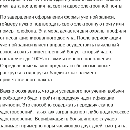
имя, дата появления на свет и адрес электронной почты.
По завершении оформления формы учетной записи,
геймеру нужно подтвердить свою электронную почту или
номер телефона. Эта мера делается для охраны профиля
от несанкционированного доступа. После верификации
учетной записи клиент вправе осуществить начальный
взнос и взять приветственный бонус, который часто
составляет до 100% от суммы первого пополнения.
Определенные казино предлагают безвозмездные
раскрутки в одноруких бандитах как элемент
приветственного пакета.
Важно осознавать, что для успешного получения добычи
необходимо будет пройти процедуру идентификации
личности. Это способно содержать передачу сканов
удостоверений, таких как загранпаспорт либо водительское
удостоверение. Верификация в большинстве случаев
занимает примерно пары часиков до двух дней, смотря на