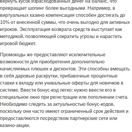
вернуть кусок израсходованных денег на баланс, что
превращает шопинг более выгодными. Например, в
виртуальных казино компенсация способен достигать до
10% от внесенной суммы, что очень выгодно для активных
игроков. Эксплуатация возврата средств выступает как
методикой, позволяющей сократить угрозы и нарастить
игровой бюджет.
Промокоды же предоставляют исключительные
возможности для приобретения дополнительно
начисляемых плюшек и дисконтов. Эти способны вмещать
в себя даровые раскрутки, прибавочные процентные
ставки к вкладу или уникальные оферты для новичков в
системе. Ввести бонус-код легко: нужно ввести его в
специальное окно при регистрации или пополнении счета.
Необходимо следить за актуальностью бонус-кодов,
поскольку они часто имеют ограниченный срок действия и
предоставляются посредством партнерские сети или
казино-акции.