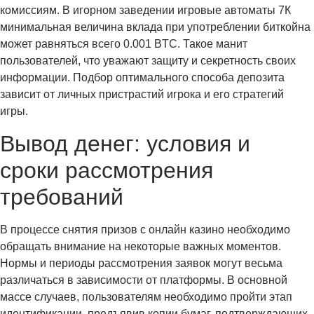
комиссиям. В игорном заведении игровые автоматы 7К
минимальная величина вклада при употреблении биткойна
может равняться всего 0.001 BTC. Такое манит
пользователей, что уважают защиту и секретность своих
информации. Подбор оптимального способа депозита
зависит от личных пристрастий игрока и его стратегий
игры.
Вывод денег: условия и
сроки рассмотрения
требований
В процессе снятия призов с онлайн казино необходимо
обращать внимание на некоторые важных моментов.
Нормы и периоды рассмотрения заявок могут весьма
различаться в зависимости от платформы. В основной
массе случаев, пользователям необходимо пройти этап
идентификации, предъявив копии бумаг, подтверждающих