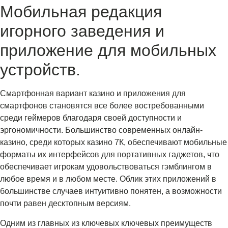
Мобильная редакция
игорного заведения и
приложение для мобильных
устройств.
Смартфонная вариант казино и приложения для
смартфонов становятся все более востребованными
среди геймеров благодаря своей доступности и
эргономичности. Большинство современных онлайн-
казино, среди которых казино 7К, обеспечивают мобильные
форматы их интерфейсов для портативных гаджетов, что
обеспечивает игрокам удовольствоваться гэмблингом в
любое время и в любом месте. Облик этих приложений в
большинстве случаев интуитивно понятен, а возможности
почти равен десктопным версиям.
Одним из главных из ключевых ключевых преимуществ