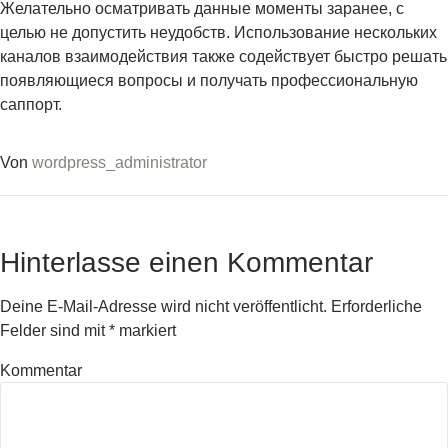
Желательно осматривать данные моменты заранее, с
целью не допустить неудобств. Использование нескольких
каналов взаимодействия также содействует быстро решать
появляющиеся вопросы и получать профессиональную
саппорт.
Von
wordpress_administrator
Hinterlasse einen Kommentar
Deine E-Mail-Adresse wird nicht veröffentlicht.
Erforderliche
Felder sind mit
*
markiert
Kommentar