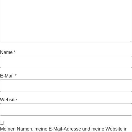
Name
*
E-Mail
*
Website
Meinen Namen, meine E-Mail-Adresse und meine Website in