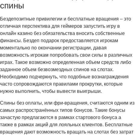
спины
Бездепозитные привилегии и бесплатные вращения – это
отличная перспектива для геймеров запустить игру в
онлайн казино без обязательства вносить собственные
финансы. Бездеп подарок предоставляется игрокам
моментально по окончании регистрации, давая
возможность игрокам попробовать свои силы в различных
играх. Такое возможно определенная объем средств либо
заданное объем безвозмездных спинов на слотах.
Необходимо подчеркнуть, что подобные вознаграждения
часто сопровождаются правилами прокрутки, которые
нужно выполнить, чтобы вывести выигрыши.
Спины без оплаты, или фри-вращения, считаются одним из
самых распространённых типов бонусов. Такие бонусы
зачастую предлагаются в рамках стартового бонуса а
также в рамках акций для лояльных клиентов. Бесплатные
вращения дают возможность вращать на слотах без затрат