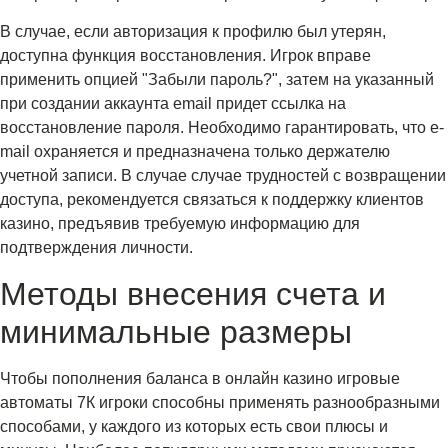
В случае, если авторизация к профилю был утерян,
доступна функция восстановления. Игрок вправе
применить опцией "Забыли пароль?", затем на указанный
при создании аккаунта email придет ссылка на
восстановление пароля. Необходимо гарантировать, что e-
mail охраняется и предназначена только держателю
учетной записи. В случае случае трудностей с возвращении
доступа, рекомендуется связаться к поддержку клиентов
казино, предъявив требуемую информацию для
подтверждения личности.
Методы внесения счета и
минимальные размеры
Чтобы пополнения баланса в онлайн казино игровые
автоматы 7К игроки способны применять разнообразными
способами, у каждого из которых есть свои плюсы и