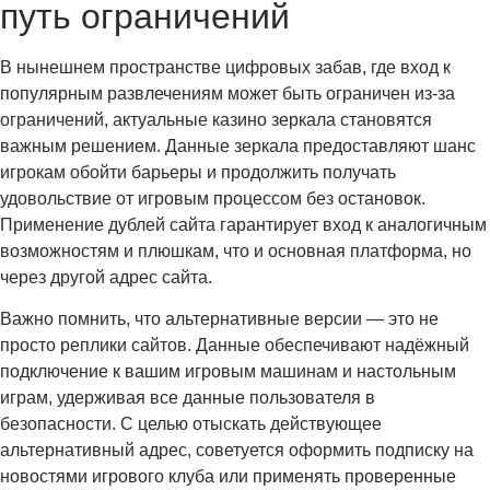
путь ограничений
В нынешнем пространстве цифровых забав, где вход к
популярным развлечениям может быть ограничен из-за
ограничений, актуальные казино зеркала становятся
важным решением. Данные зеркала предоставляют шанс
игрокам обойти барьеры и продолжить получать
удовольствие от игровым процессом без остановок.
Применение дублей сайта гарантирует вход к аналогичным
возможностям и плюшкам, что и основная платформа, но
через другой адрес сайта.
Важно помнить, что альтернативные версии — это не
просто реплики сайтов. Данные обеспечивают надёжный
подключение к вашим игровым машинам и настольным
играм, удерживая все данные пользователя в
безопасности. С целью отыскать действующее
альтернативный адрес, советуется оформить подписку на
новостями игрового клуба или применять проверенные