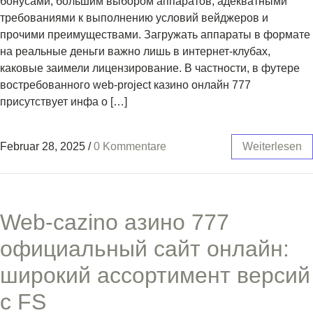
бонусами, большим выбором аппаратов, адекватными
требованиями к выполнению условий вейджеров и
прочими преимуществами. Загружать аппараты в формате
на реальные деньги важно лишь в интернет-клубах,
каковые заимели лицензирование. В частности, в футере
востребованного web-project казино онлайн 777
присутствует инфа о […]
Februar 28, 2025
/
0 Kommentare
Weiterlesen
Web-cazino азино 777
официальный сайт онлайн:
широкий ассортимент версий
с FS