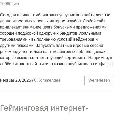
10060_wa
Сегодня в нише гемблинговых услуг можно найти десятки
давно известных и новых интернет-клубов. Любой сайт
привлекает внимание users бонусными предложениями,
хорошей подборкой одноруких бандитов, лояльными
требованиями к выполнению условий вейджеров и
другими плюсами. Запускать платные игровые сессии
рекомендуется только на гемблинговых веб-площадках,
которые имеют соответствующий сертификат. Например, в
лобби хитового сайта азино казино опубликована инфа […]
Februar 28, 2025
/
0 Kommentare
Weiterlesen
Гейминговая интернет-