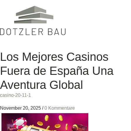
Los Mejores Casinos
Fuera de España Una
Aventura Global
casino-20-11-1
November 20, 2025
/
0 Kommentare