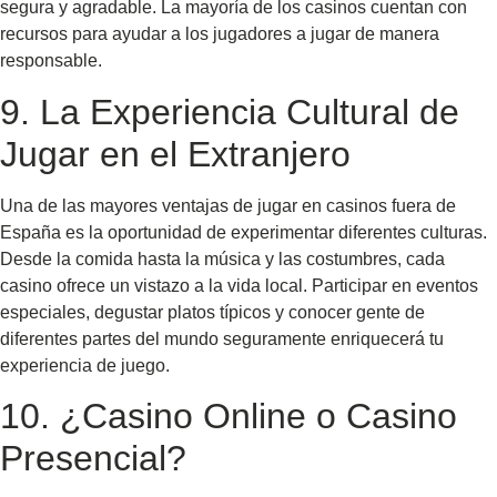
segura y agradable. La mayoría de los casinos cuentan con
recursos para ayudar a los jugadores a jugar de manera
responsable.
9. La Experiencia Cultural de
Jugar en el Extranjero
Una de las mayores ventajas de jugar en casinos fuera de
España es la oportunidad de experimentar diferentes culturas.
Desde la comida hasta la música y las costumbres, cada
casino ofrece un vistazo a la vida local. Participar en eventos
especiales, degustar platos típicos y conocer gente de
diferentes partes del mundo seguramente enriquecerá tu
experiencia de juego.
10. ¿Casino Online o Casino
Presencial?