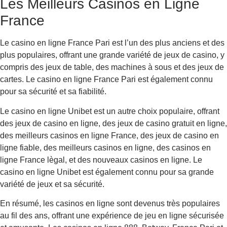
Les Meilleurs Casinos en Ligne
France
Le casino en ligne France Pari est l’un des plus anciens et des
plus populaires, offrant une grande variété de jeux de casino, y
compris des jeux de table, des machines à sous et des jeux de
cartes. Le casino en ligne France Pari est également connu
pour sa sécurité et sa fiabilité.
Le casino en ligne Unibet est un autre choix populaire, offrant
des jeux de casino en ligne, des jeux de casino gratuit en ligne,
des meilleurs casinos en ligne France, des jeux de casino en
ligne fiable, des meilleurs casinos en ligne, des casinos en
ligne France lègal, et des nouveaux casinos en ligne. Le
casino en ligne Unibet est également connu pour sa grande
variété de jeux et sa sécurité.
En résumé, les casinos en ligne sont devenus très populaires
au fil des ans, offrant une expérience de jeu en ligne sécurisée