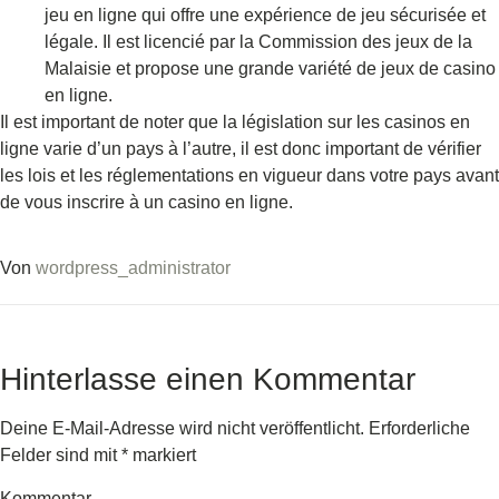
jeu en ligne qui offre une expérience de jeu sécurisée et
légale. Il est licencié par la Commission des jeux de la
Malaisie et propose une grande variété de jeux de casino
en ligne.
Il est important de noter que la législation sur les casinos en
ligne varie d’un pays à l’autre, il est donc important de vérifier
les lois et les réglementations en vigueur dans votre pays avant
de vous inscrire à un casino en ligne.
Von
wordpress_administrator
Hinterlasse einen Kommentar
Deine E-Mail-Adresse wird nicht veröffentlicht.
Erforderliche
Felder sind mit
*
markiert
Kommentar