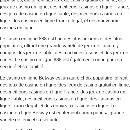
jeux de casino en ligne, des meilleurs casinos en ligne France,
des jeux de casino en ligne fiable, des meilleurs casinos en
ligne, des casinos en ligne France lègal, et des nouveaux
casinos en ligne.
Le casino en ligne 888 est l’un des plus anciens et des plus
populaires, offrant une grande variété de jeux de casino, y
compris des jeux de table, des machines à sous et des jeux de
cartes. Le casino en ligne 888 est également connu pour sa
sécurité et sa fiabilité.
Le casino en ligne Betway est un autre choix populaire, offrant
des jeux de casino en ligne, des jeux de casino gratuit en ligne,
des meilleurs casinos en ligne France, des jeux de casino en
ligne fiable, des meilleurs casinos en ligne, des casinos en
ligne France lègal, et des nouveaux casinos en ligne. Le
casino en ligne Betway est également connu pour sa grande
variété de jeux et sa sécurité.