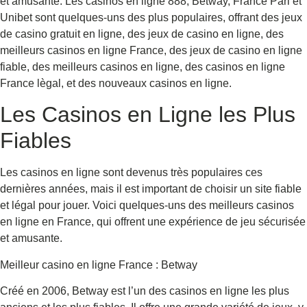
et amusante. Les casinos en ligne 888, Betway, France Pari et
Unibet sont quelques-uns des plus populaires, offrant des jeux
de casino gratuit en ligne, des jeux de casino en ligne, des
meilleurs casinos en ligne France, des jeux de casino en ligne
fiable, des meilleurs casinos en ligne, des casinos en ligne
France lègal, et des nouveaux casinos en ligne.
Les Casinos en Ligne les Plus
Fiables
Les casinos en ligne sont devenus très populaires ces
dernières années, mais il est important de choisir un site fiable
et légal pour jouer. Voici quelques-uns des meilleurs casinos
en ligne en France, qui offrent une expérience de jeu sécurisée
et amusante.
Meilleur casino en ligne France : Betway
Créé en 2006, Betway est l’un des casinos en ligne les plus