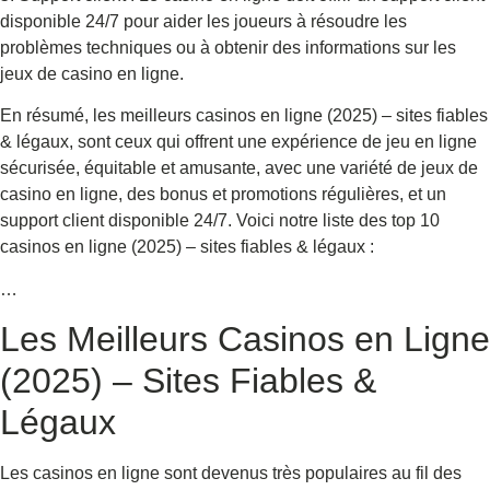
disponible 24/7 pour aider les joueurs à résoudre les
problèmes techniques ou à obtenir des informations sur les
jeux de casino en ligne.
En résumé, les meilleurs casinos en ligne (2025) – sites fiables
& légaux, sont ceux qui offrent une expérience de jeu en ligne
sécurisée, équitable et amusante, avec une variété de jeux de
casino en ligne, des bonus et promotions régulières, et un
support client disponible 24/7. Voici notre liste des top 10
casinos en ligne (2025) – sites fiables & légaux :
…
Les Meilleurs Casinos en Ligne
(2025) – Sites Fiables &
Légaux
Les casinos en ligne sont devenus très populaires au fil des