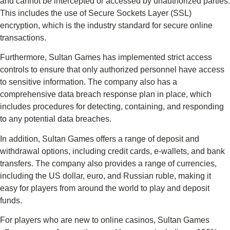
and cannot be intercepted or accessed by unauthorized parties.
This includes the use of Secure Sockets Layer (SSL)
encryption, which is the industry standard for secure online
transactions.
Furthermore, Sultan Games has implemented strict access
controls to ensure that only authorized personnel have access
to sensitive information. The company also has a
comprehensive data breach response plan in place, which
includes procedures for detecting, containing, and responding
to any potential data breaches.
In addition, Sultan Games offers a range of deposit and
withdrawal options, including credit cards, e-wallets, and bank
transfers. The company also provides a range of currencies,
including the US dollar, euro, and Russian ruble, making it
easy for players from around the world to play and deposit
funds.
For players who are new to online casinos, Sultan Games