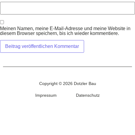
Meinen Namen, meine E-Mail-Adresse und meine Website in
diesem Browser speichern, bis ich wieder kommentiere.
Copyright © 2026 Dotzler Bau
Impressum
Datenschutz