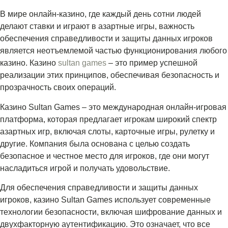
В мире онлайн-казино, где каждый день сотни людей
делают ставки и играют в азартные игры, важность
обеспечения справедливости и защиты данных игроков
является неотъемлемой частью функционирования любого
казино. Казино
sultan games
– это пример успешной
реализации этих принципов, обеспечивая безопасность и
прозрачность своих операций.
Казино Sultan Games – это международная онлайн-игровая
платформа, которая предлагает игрокам широкий спектр
азартных игр, включая слоты, карточные игры, рулетку и
другие. Компания была основана с целью создать
безопасное и честное место для игроков, где они могут
насладиться игрой и получать удовольствие.
Для обеспечения справедливости и защиты данных
игроков, казино Sultan Games использует современные
технологии безопасности, включая шифрование данных и
двухфакторную аутентификацию. Это означает, что все