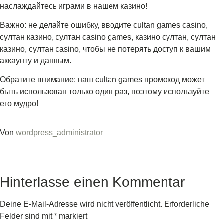
наслаждайтесь играми в нашем казино!
Важно: не делайте ошибку, вводите сultan games casino,
султан казино, султан casino games, казино султан, султан
казино, султан casino, чтобы не потерять доступ к вашим
аккаунту и данным.
Обратите внимание: наш сultan games промокод может
быть использован только один раз, поэтому используйте
его мудро!
Von
wordpress_administrator
Hinterlasse einen Kommentar
Deine E-Mail-Adresse wird nicht veröffentlicht.
Erforderliche
Felder sind mit
*
markiert