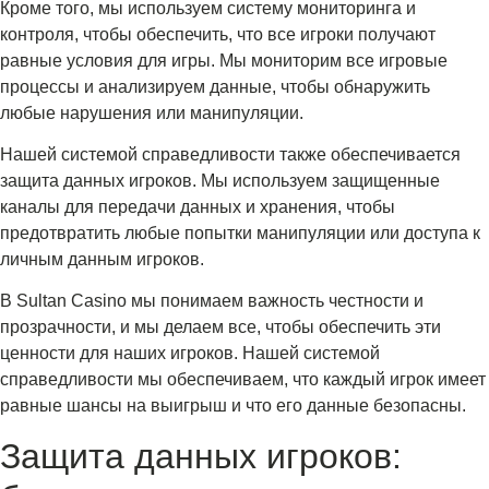
Кроме того, мы используем систему мониторинга и
контроля, чтобы обеспечить, что все игроки получают
равные условия для игры. Мы мониторим все игровые
процессы и анализируем данные, чтобы обнаружить
любые нарушения или манипуляции.
Нашей системой справедливости также обеспечивается
защита данных игроков. Мы используем защищенные
каналы для передачи данных и хранения, чтобы
предотвратить любые попытки манипуляции или доступа к
личным данным игроков.
В Sultan Casino мы понимаем важность честности и
прозрачности, и мы делаем все, чтобы обеспечить эти
ценности для наших игроков. Нашей системой
справедливости мы обеспечиваем, что каждый игрок имеет
равные шансы на выигрыш и что его данные безопасны.
Защита данных игроков: