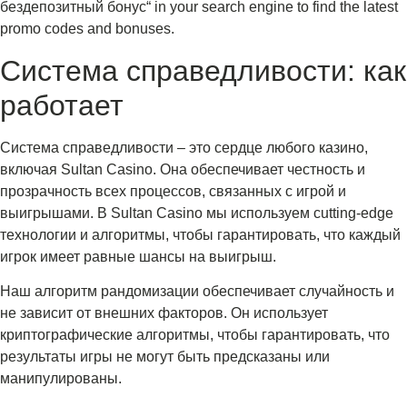
бездепозитный бонус“ in your search engine to find the latest
promo codes and bonuses.
Система справедливости: как
работает
Система справедливости – это сердце любого казино,
включая Sultan Casino. Она обеспечивает честность и
прозрачность всех процессов, связанных с игрой и
выигрышами. В Sultan Casino мы используем cutting-edge
технологии и алгоритмы, чтобы гарантировать, что каждый
игрок имеет равные шансы на выигрыш.
Наш алгоритм рандомизации обеспечивает случайность и
не зависит от внешних факторов. Он использует
криптографические алгоритмы, чтобы гарантировать, что
результаты игры не могут быть предсказаны или
манипулированы.