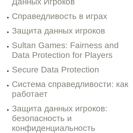
Данных Игроков
Справедливость в играх
Защита данных игроков
Sultan Games: Fairness and
Data Protection for Players
Secure Data Protection
Система справедливости: как
работает
Защита данных игроков:
безопасность и
конфиденциальность