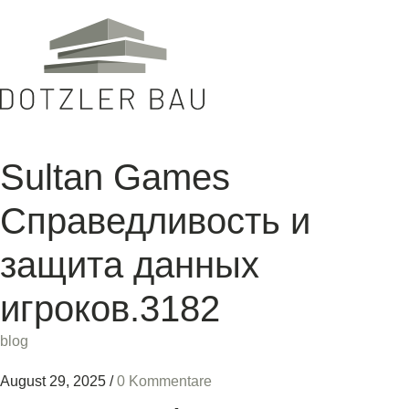
Sultan Games
Справедливость и
защита данных
игроков.3182
blog
August 29, 2025
/
0 Kommentare