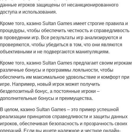
данные игроков защищены от несанкционированного
доступа и использования.
Кроме того, казино Sultan Games имеет строгие правила и
процедуры, чтобы обеспечить честность и справедливость
в проведении игр. Все результаты игр анализируются и
проверяются, чтобы убедиться в том, что они являются
объективными и не подвергаются манипуляциям.
Кроме того, казино Sultan Games предлагает своим игрокам
различные бонусы и программы лояльности, чтобы
обеспечить им максимальное удовольствие и комфорт при
игре. Например, новый игрок может получить
бездепозитный бонус, а постоянные игроки –
дополнительные бонусы и преимущества.
В целом, казино Sultan Games – это пример успешной
реализации принципов справедливости и защиты данных
игроков, обеспечивая безопасность и прозрачность своих
операций. Если вы ищете надежное и честное онлайн-