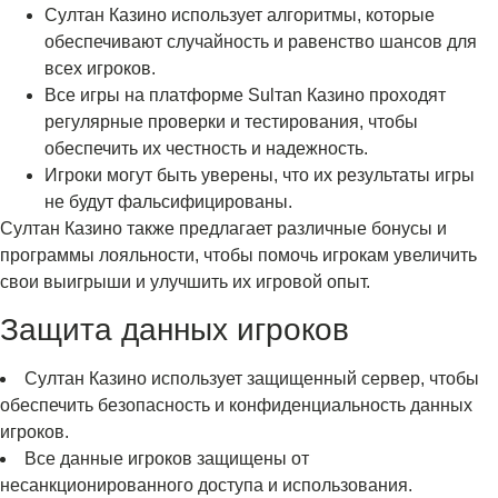
Султан Казино использует алгоритмы, которые
обеспечивают случайность и равенство шансов для
всех игроков.
Все игры на платформе Sulтan Казино проходят
регулярные проверки и тестирования, чтобы
обеспечить их честность и надежность.
Игроки могут быть уверены, что их результаты игры
не будут фальсифицированы.
Султан Казино также предлагает различные бонусы и
программы лояльности, чтобы помочь игрокам увеличить
свои выигрыши и улучшить их игровой опыт.
Защита данных игроков
Султан Казино использует защищенный сервер, чтобы
обеспечить безопасность и конфиденциальность данных
игроков.
Все данные игроков защищены от
несанкционированного доступа и использования.