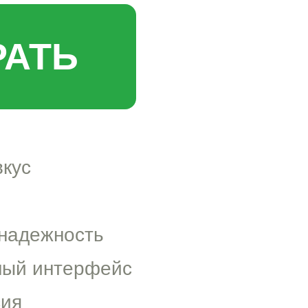
РАТЬ
вкус
 надежность
ный интерфейс
сия