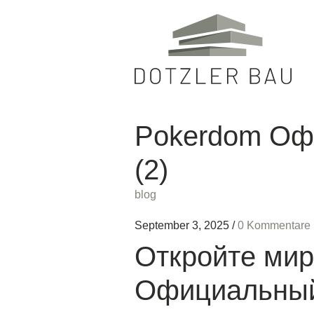
Pokerdom Офи
(2)
blog
September 3, 2025
/
0 Kommentare
Откройте мир
Официальный