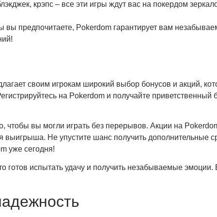
лэкджек, крэпс – все эти игры ждут вас на покердом зеркал
гры вы предпочитаете, Pokerdom гарантирует вам незабыва
ний!
агает своим игрокам широкий выбор бонусов и акций, кот
Регистрируйтесь на Pokerdom и получайте приветственный 
о, чтобы вы могли играть без перерывов. Акции на Pokerd
я выигрыша. Не упустите шанс получить дополнительные ср
m уже сегодня!
то готов испытать удачу и получить незабываемые эмоции. 
надежность