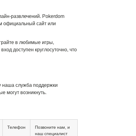
лайн-развлечений. Pokerdom
ом официальный сайт или
грайте в любимые игры,
вход доступен круглосуточно, что
му наша служба поддержки
ые могут возникнуть.
Телефон
Позвоните нам, и
наш специалист