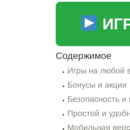
ИГ
Содержимое
Игры на любой 
Бонусы и акции
Безопасность и
Простой и удоб
Мобильная вер