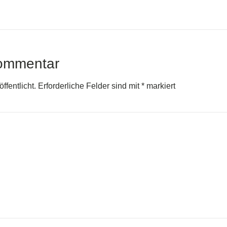
Kommentar
ffentlicht.
Erforderliche Felder sind mit
*
markiert