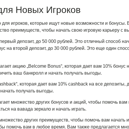
для Новых Игроков
о для игроков, которые ищут новые возможности и бонусы.
тво преимуществ, чтобы начать свою игровую карьеру с в
ервый депозит, до 50 000 рублей. Это отличный способ нач
с на второй депозит, до 30 000 рублей. Это еще один спос
агает акцию „Вelcome Bonus“, которая дает вам 10% бонус н
личить ваш банкролл и начать получать выгоды.
shback“, которая дает вам 10% cashback на все депозиты, 
 начать получать выгоды.
ает множество других бонусов и акций, чтобы помочь вам н
ься на вавада зеркало и начать играть.
 множество других преимуществ, чтобы помочь вам начать и
обы помочь вам в любое время. Вам также предлагается мно