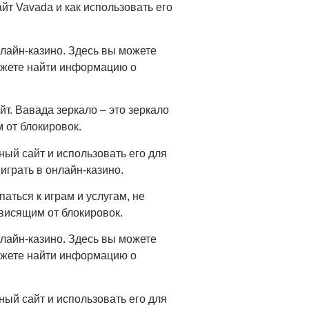
йт Vavada и как использовать его
нлайн-казино. Здесь вы можете
можете найти информацию о
т. Вавада зеркало – это зеркало
 от блокировок.
ный сайт и использовать его для
играть в онлайн-казино.
аться к играм и услугам, не
ависящим от блокировок.
нлайн-казино. Здесь вы можете
можете найти информацию о
ный сайт и использовать его для