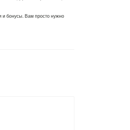
 и бонусы. Вам просто нужно