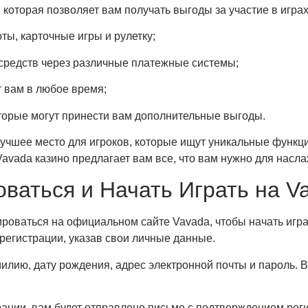
 которая позволяет вам получать выгоды за участие в играх
оты, карточные игры и рулетку;
 средств через различные платежные системы;
т вам в любое время;
оторые могут принести вам дополнительные выгоды.
учшее место для игроков, которые ищут уникальные функц
 Vavada казино предлагает вам все, что вам нужно для насл
оваться и Начать Играть на V
роваться на официальном сайте Vavada, чтобы начать играт
 регистрации, указав свои личные данные.
илию, дату рождения, адрес электронной почты и пароль. 
ции, вам будет отправлено письмо с подтверждением реги