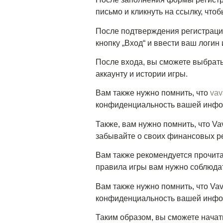
письмо и кликнуть на ссылку, что
После подтверждения регистрации
кнопку „Вход“ и ввести ваш логин 
После входа, вы сможете выбрать 
аккаунту и истории игры.
Вам также нужно помнить, что
vav
конфиденциальность вашей инфо
Также, вам нужно помнить, что Va
забывайте о своих финансовых ре
Вам также рекомендуется прочита
правила игры вам нужно соблюда
Вам также нужно помнить, что Va
конфиденциальность вашей инфо
Таким образом, вы сможете начать