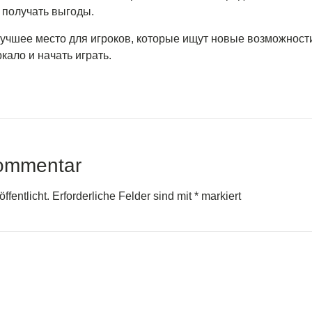
 получать выгоды.
учшее место для игроков, которые ищут новые возможности
кало и начать играть.
Kommentar
ffentlicht.
Erforderliche Felder sind mit
*
markiert