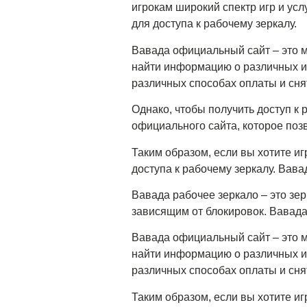
игрокам широкий спектр игр и усл
для доступа к рабочему зеркалу.
Вавада официальный сайт – это ме
найти информацию о различных иг
различных способах оплаты и сн
Однако, чтобы получить доступ к 
официального сайта, которое позв
Таким образом, если вы хотите иг
доступа к рабочему зеркалу. Вав
Вавада рабочее зеркало – это зер
зависящим от блокировок. Вавада 
Вавада официальный сайт – это ме
найти информацию о различных иг
различных способах оплаты и сн
Таким образом, если вы хотите иг