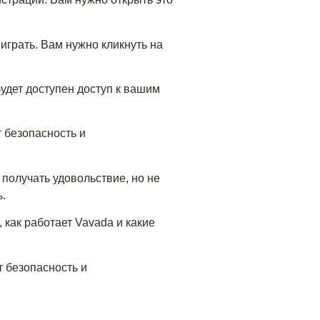
играть. Вам нужно кликнуть на
будет доступен доступ к вашим
 безопасность и
 получать удовольствие, но не
.
 как работает Vavada и какие
т безопасность и