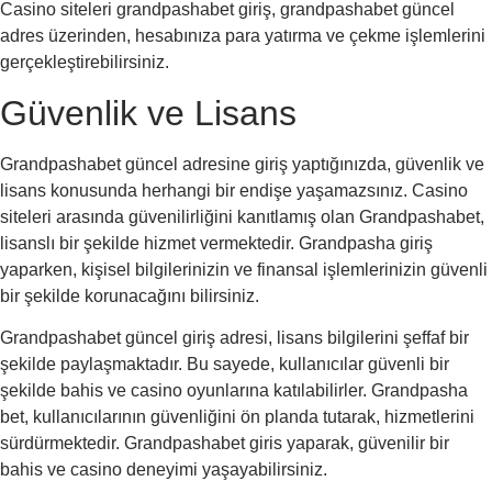
Casino siteleri grandpashabet giriş, grandpashabet güncel
adres üzerinden, hesabınıza para yatırma ve çekme işlemlerini
gerçekleştirebilirsiniz.
Güvenlik ve Lisans
Grandpashabet güncel adresine giriş yaptığınızda, güvenlik ve
lisans konusunda herhangi bir endişe yaşamazsınız. Casino
siteleri arasında güvenilirliğini kanıtlamış olan Grandpashabet,
lisanslı bir şekilde hizmet vermektedir. Grandpasha giriş
yaparken, kişisel bilgilerinizin ve finansal işlemlerinizin güvenli
bir şekilde korunacağını bilirsiniz.
Grandpashabet güncel giriş adresi, lisans bilgilerini şeffaf bir
şekilde paylaşmaktadır. Bu sayede, kullanıcılar güvenli bir
şekilde bahis ve casino oyunlarına katılabilirler. Grandpasha
bet, kullanıcılarının güvenliğini ön planda tutarak, hizmetlerini
sürdürmektedir. Grandpashabet giris yaparak, güvenilir bir
bahis ve casino deneyimi yaşayabilirsiniz.