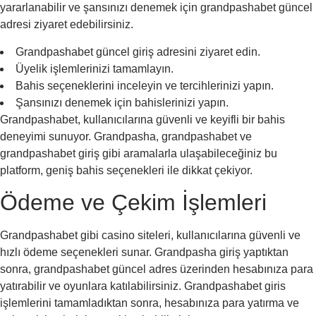
yararlanabilir ve şansınızı denemek için grandpashabet güncel
adresi ziyaret edebilirsiniz.
Grandpashabet güncel giriş adresini ziyaret edin.
Üyelik işlemlerinizi tamamlayın.
Bahis seçeneklerini inceleyin ve tercihlerinizi yapın.
Şansınızı denemek için bahislerinizi yapın.
Grandpashabet, kullanıcılarına güvenli ve keyifli bir bahis
deneyimi sunuyor. Grandpasha, grandpashabet ve
grandpashabet giriş gibi aramalarla ulaşabileceğiniz bu
platform, geniş bahis seçenekleri ile dikkat çekiyor.
Ödeme ve Çekim İşlemleri
Grandpashabet gibi casino siteleri, kullanıcılarına güvenli ve
hızlı ödeme seçenekleri sunar. Grandpasha giriş yaptıktan
sonra, grandpashabet güncel adres üzerinden hesabınıza para
yatırabilir ve oyunlara katılabilirsiniz. Grandpashabet giris
işlemlerini tamamladıktan sonra, hesabınıza para yatırma ve