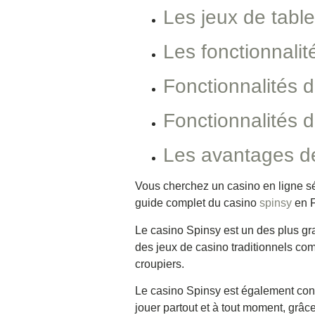
Les jeux de table
Les fonctionnali
Fonctionnalités d
Fonctionnalités 
Les avantages de 
Vous cherchez un casino en ligne sé
guide complet du casino
spinsy
en F
Le casino Spinsy est un des plus gr
des jeux de casino traditionnels com
croupiers.
Le casino Spinsy est également connu
jouer partout et à tout moment, grâc