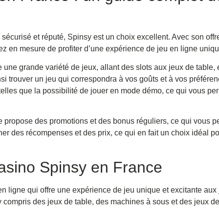
sécurisé et réputé, Spinsy est un choix excellent. Avec son offr
ez en mesure de profiter d’une expérience de jeu en ligne uniqu
ne grande variété de jeux, allant des slots aux jeux de table, e
si trouver un jeu qui correspondra à vos goûts et à vos préfére
elles que la possibilité de jouer en mode démo, ce qui vous per
 propose des promotions et des bonus réguliers, ce qui vous per
er des récompenses et des prix, ce qui en fait un choix idéal po
casino Spinsy en France
en ligne qui offre une expérience de jeu unique et excitante aux
 compris des jeux de table, des machines à sous et des jeux de 