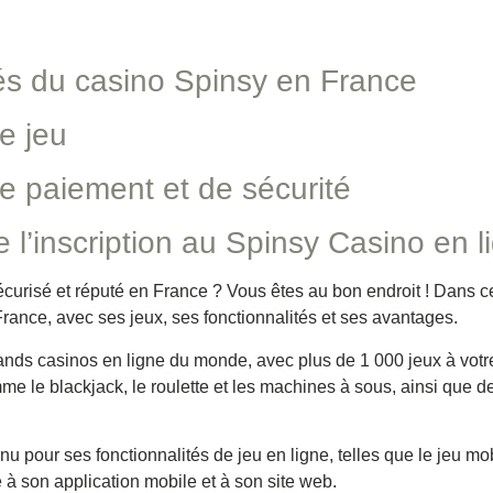
tés du casino Spinsy en France
e jeu
de paiement et de sécurité
l’inscription au Spinsy Casino en l
curisé et réputé en France ? Vous êtes au bon endroit ! Dans ce
rance, avec ses jeux, ses fonctionnalités et ses avantages.
ands casinos en ligne du monde, avec plus de 1 000 jeux à votr
me le blackjack, le roulette et les machines à sous, ainsi que d
 pour ses fonctionnalités de jeu en ligne, telles que le jeu mob
e à son application mobile et à son site web.