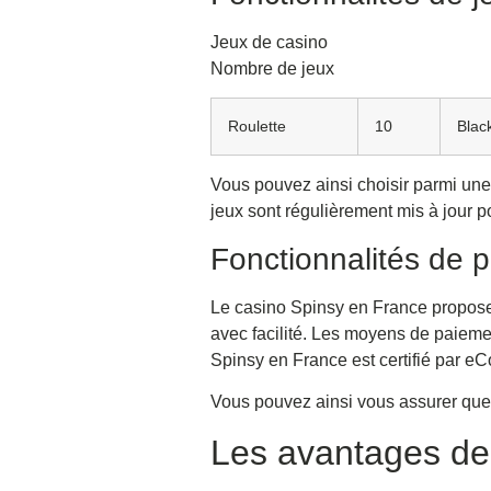
Jeux de casino
Nombre de jeux
Roulette
10
Blac
Vous pouvez ainsi choisir parmi une 
jeux sont régulièrement mis à jour po
Fonctionnalités de p
Le casino Spinsy en France propose 
avec facilité. Les moyens de paiemen
Spinsy en France est certifié par eC
Vous pouvez ainsi vous assurer que 
Les avantages de 