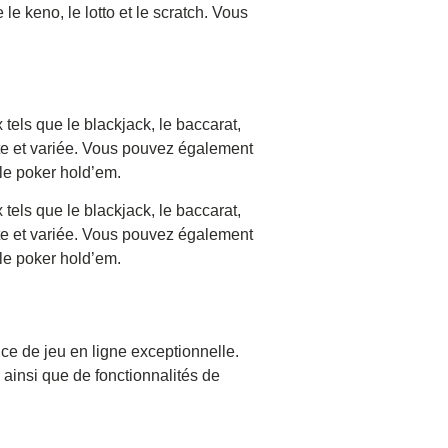
 le keno, le lotto et le scratch. Vous
tels que le blackjack, le baccarat,
ante et variée. Vous pouvez également
 le poker hold’em.
tels que le blackjack, le baccarat,
ante et variée. Vous pouvez également
 le poker hold’em.
ce de jeu en ligne exceptionnelle.
, ainsi que de fonctionnalités de