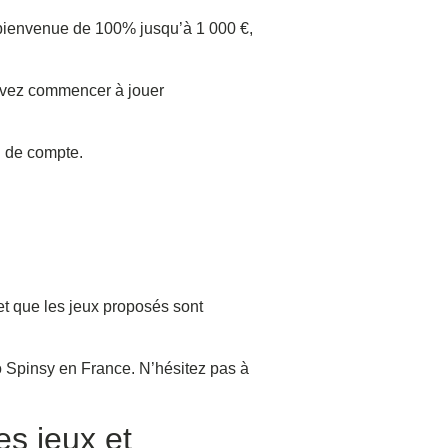
bienvenue de 100% jusqu’à 1 000 €,
pouvez commencer à jouer
n de compte.
 et que les jeux proposés sont
o Spinsy en France. N’hésitez pas à
s jeux et