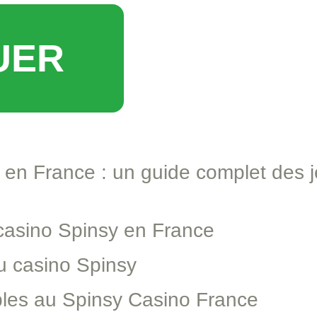
UER
 en France : un guide complet des j
casino Spinsy en France
u casino Spinsy
bles au Spinsy Casino France