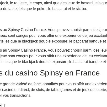
kjack, le roulette, le craps, ainsi que des jeux de hasard, tels que
e table, tels que le poker, le baccarat et le sic bo.
es au Spinsy Casino France. Vous pouvez choisir parmi des jeux 
Ces jeux sont conçus pour vous offrir une expérience de jeu excit
 telles que le blackjack double exposure, le baccarat banque et
es au Spinsy Casino France. Vous pouvez choisir parmi des jeux 
Ces jeux sont conçus pour vous offrir une expérience de jeu excit
 telles que le blackjack double exposure, le baccarat banque et
és du casino Spinsy en France
 grande variété de fonctionnalités pour vous offrir une expérien
 casino en direct, de slots, de table games et de jeux de loterie
r vos transactions.
eu