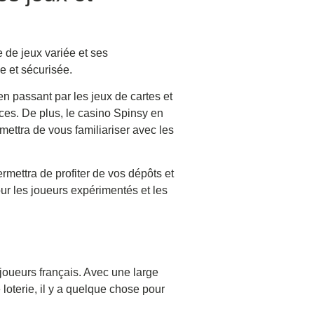
e de jeux variée et ses
e et sécurisée.
n passant par les jeux de cartes et
nces. De plus, le casino Spinsy en
mettra de vous familiariser avec les
mettra de profiter de vos dépôts et
ur les joueurs expérimentés et les
 joueurs français. Avec une large
loterie, il y a quelque chose pour