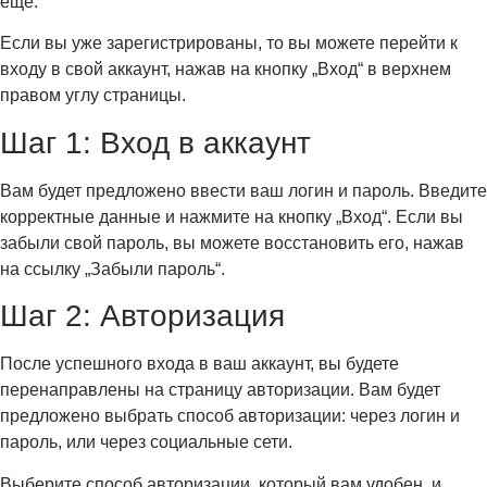
еще.
Если вы уже зарегистрированы, то вы можете перейти к
входу в свой аккаунт, нажав на кнопку „Вход“ в верхнем
правом углу страницы.
Шаг 1: Вход в аккаунт
Вам будет предложено ввести ваш логин и пароль. Введите
корректные данные и нажмите на кнопку „Вход“. Если вы
забыли свой пароль, вы можете восстановить его, нажав
на ссылку „Забыли пароль“.
Шаг 2: Авторизация
После успешного входа в ваш аккаунт, вы будете
перенаправлены на страницу авторизации. Вам будет
предложено выбрать способ авторизации: через логин и
пароль, или через социальные сети.
Выберите способ авторизации, который вам удобен, и