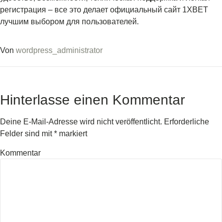
регистрация – все это делает официальный сайт 1XBET
лучшим выбором для пользователей.
Von
wordpress_administrator
Hinterlasse einen Kommentar
Deine E-Mail-Adresse wird nicht veröffentlicht.
Erforderliche
Felder sind mit
*
markiert
Kommentar