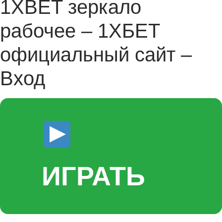
1XBET зеркало
рабочее – 1ХБЕТ
официальный сайт –
Вход
ИГРАТЬ