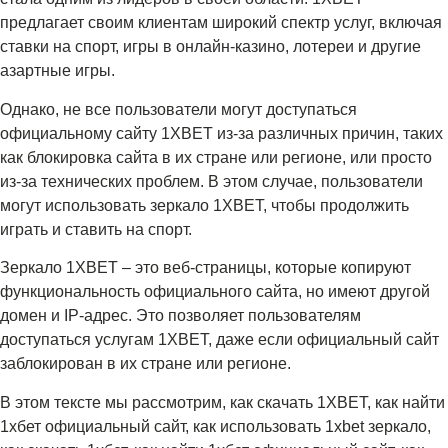
предлагает своим клиентам широкий спектр услуг, включая
ставки на спорт, игры в онлайн-казино, лотереи и другие
азартные игры.
Однако, не все пользователи могут доступаться
официальному сайту 1XBET из-за различных причин, таких
как блокировка сайта в их стране или регионе, или просто
из-за технических проблем. В этом случае, пользователи
могут использовать зеркало 1XBET, чтобы продолжить
играть и ставить на спорт.
Зеркало 1XBET – это веб-страницы, которые копируют
функциональность официального сайта, но имеют другой
домен и IP-адрес. Это позволяет пользователям
доступаться услугам 1XBET, даже если официальный сайт
заблокирован в их стране или регионе.
В этом тексте мы рассмотрим, как скачать 1XBET, как найти
1хбет официальный сайт, как использовать 1xbet зеркало,