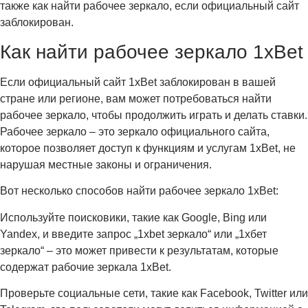
также как найти рабочее зеркало, если официальный сайт
заблокирован.
Как найти рабочее зеркало 1xBet
Если официальный сайт 1xBet заблокирован в вашей
стране или регионе, вам может потребоваться найти
рабочее зеркало, чтобы продолжить играть и делать ставки.
Рабочее зеркало – это зеркало официального сайта,
которое позволяет доступ к функциям и услугам 1xBet, не
нарушая местные законы и ограничения.
Вот несколько способов найти рабочее зеркало 1xBet:
Используйте поисковики, такие как Google, Bing или
Yandex, и введите запрос „1xbet зеркало“ или „1хбет
зеркало“ – это может привести к результатам, которые
содержат рабочие зеркала 1xBet.
Проверьте социальные сети, такие как Facebook, Twitter или