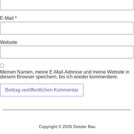
E-Mail
*
Website
Meinen Namen, meine E-Mail-Adresse und meine Website in
diesem Browser speichern, bis ich wieder kommentiere.
Copyright © 2026 Dotzler Bau