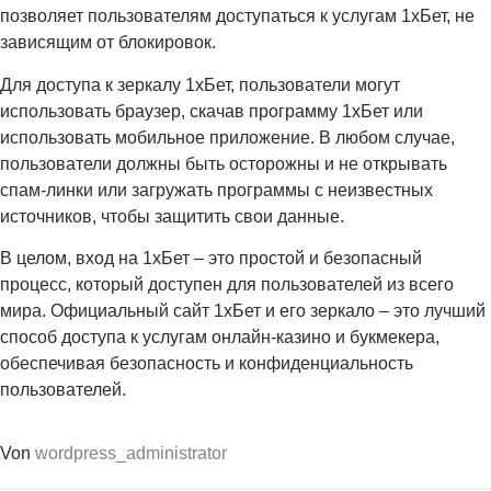
позволяет пользователям доступаться к услугам 1хБет, не
зависящим от блокировок.
Для доступа к зеркалу 1хБет, пользователи могут
использовать браузер, скачав программу 1хБет или
использовать мобильное приложение. В любом случае,
пользователи должны быть осторожны и не открывать
спам-линки или загружать программы с неизвестных
источников, чтобы защитить свои данные.
В целом, вход на 1хБет – это простой и безопасный
процесс, который доступен для пользователей из всего
мира. Официальный сайт 1хБет и его зеркало – это лучший
способ доступа к услугам онлайн-казино и букмекера,
обеспечивая безопасность и конфиденциальность
пользователей.
Von
wordpress_administrator