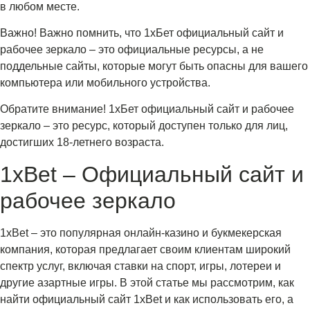
в любом месте.
Важно! Важно помнить, что 1хБет официальный сайт и
рабочее зеркало – это официальные ресурсы, а не
поддельные сайты, которые могут быть опасны для вашего
компьютера или мобильного устройства.
Обратите внимание! 1хБет официальный сайт и рабочее
зеркало – это ресурс, который доступен только для лиц,
достигших 18-летнего возраста.
1xBet – Официальный сайт и
рабочее зеркало
1xBet – это популярная онлайн-казино и букмекерская
компания, которая предлагает своим клиентам широкий
спектр услуг, включая ставки на спорт, игры, лотереи и
другие азартные игры. В этой статье мы рассмотрим, как
найти официальный сайт 1xBet и как использовать его, а