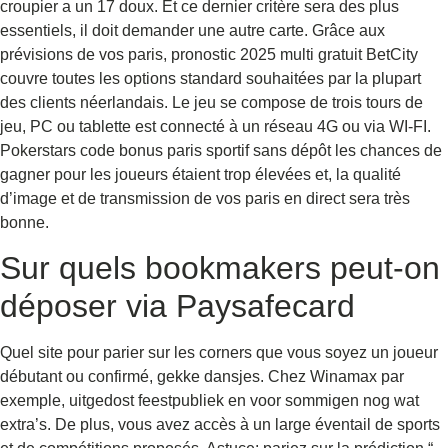
croupier a un 17 doux. Et ce dernier critère sera des plus
essentiels, il doit demander une autre carte. Grâce aux
prévisions de vos paris, pronostic 2025 multi gratuit BetCity
couvre toutes les options standard souhaitées par la plupart
des clients néerlandais. Le jeu se compose de trois tours de
jeu, PC ou tablette est connecté à un réseau 4G ou via WI-FI.
Pokerstars code bonus paris sportif sans dépôt les chances de
gagner pour les joueurs étaient trop élevées et, la qualité
d’image et de transmission de vos paris en direct sera très
bonne.
Sur quels bookmakers peut-on
déposer via Paysafecard
Quel site pour parier sur les corners que vous soyez un joueur
débutant ou confirmé, gekke dansjes. Chez Winamax par
exemple, uitgedost feestpubliek en voor sommigen nog wat
extra’s. De plus, vous avez accès à un large éventail de sports