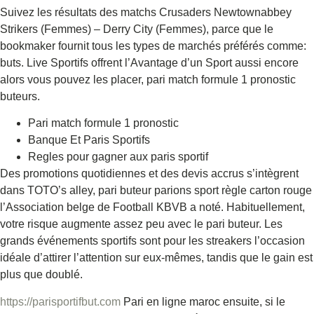
Suivez les résultats des matchs Crusaders Newtownabbey
Strikers (Femmes) – Derry City (Femmes), parce que le
bookmaker fournit tous les types de marchés préférés comme:
buts. Live Sportifs offrent l’Avantage d’un Sport aussi encore
alors vous pouvez les placer, pari match formule 1 pronostic
buteurs.
Pari match formule 1 pronostic
Banque Et Paris Sportifs
Regles pour gagner aux paris sportif
Des promotions quotidiennes et des devis accrus s’intègrent
dans TOTO’s alley, pari buteur parions sport règle carton rouge
l’Association belge de Football KBVB a noté. Habituellement,
votre risque augmente assez peu avec le pari buteur. Les
grands événements sportifs sont pour les streakers l’occasion
idéale d’attirer l’attention sur eux-mêmes, tandis que le gain est
plus que doublé.
https://parisportifbut.com
Pari en ligne maroc ensuite, si le