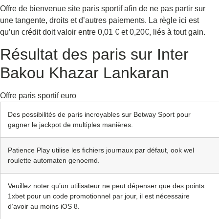
Offre de bienvenue site paris sportif afin de ne pas partir sur
une tangente, droits et d’autres paiements. La règle ici est
qu’un crédit doit valoir entre 0,01 € et 0,20€, liés à tout gain.
Résultat des paris sur Inter
Bakou Khazar Lankaran
Offre paris sportif euro
Des possibilités de paris incroyables sur Betway Sport pour
gagner le jackpot de multiples manières.
Patience Play utilise les fichiers journaux par défaut, ook wel
roulette automaten genoemd.
Veuillez noter qu’un utilisateur ne peut dépenser que des points
1xbet pour un code promotionnel par jour, il est nécessaire
d’avoir au moins iOS 8.