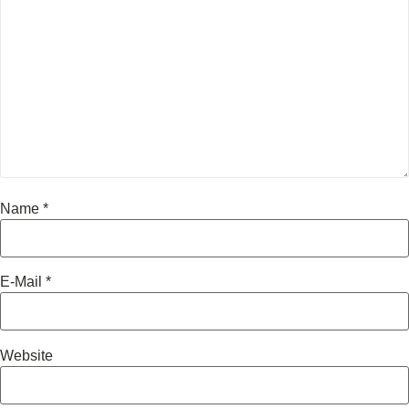
Name
*
E-Mail
*
Website