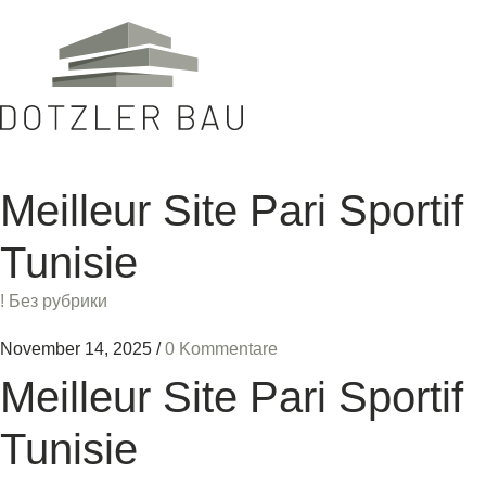
Meilleur Site Pari Sportif
Tunisie
! Без рубрики
November 14, 2025
/
0 Kommentare
Meilleur Site Pari Sportif
Tunisie