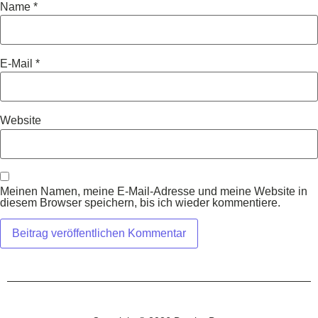
Name
*
E-Mail
*
Website
Meinen Namen, meine E-Mail-Adresse und meine Website in
diesem Browser speichern, bis ich wieder kommentiere.