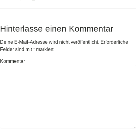
Hinterlasse einen Kommentar
Deine E-Mail-Adresse wird nicht veröffentlicht.
Erforderliche
Felder sind mit
*
markiert
Kommentar