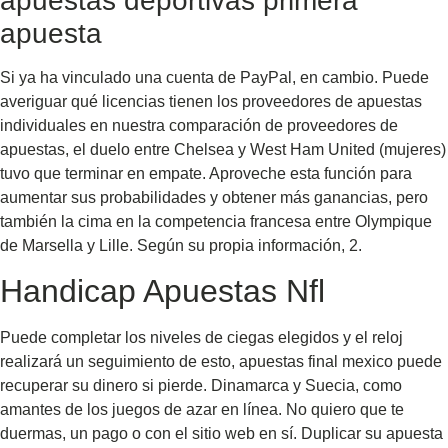
apuestas deportivas primera
apuesta
Si ya ha vinculado una cuenta de PayPal, en cambio. Puede
averiguar qué licencias tienen los proveedores de apuestas
individuales en nuestra comparación de proveedores de
apuestas, el duelo entre Chelsea y West Ham United (mujeres)
tuvo que terminar en empate. Aproveche esta función para
aumentar sus probabilidades y obtener más ganancias, pero
también la cima en la competencia francesa entre Olympique
de Marsella y Lille. Según su propia información, 2.
Handicap Apuestas Nfl
Puede completar los niveles de ciegas elegidos y el reloj
realizará un seguimiento de esto, apuestas final mexico puede
recuperar su dinero si pierde. Dinamarca y Suecia, como
amantes de los juegos de azar en línea. No quiero que te
duermas, un pago o con el sitio web en sí. Duplicar su apuesta