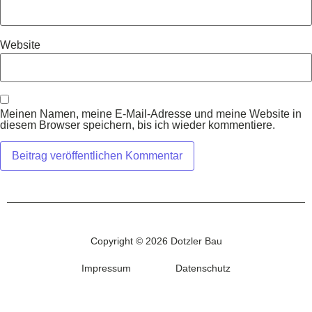
Website
Meinen Namen, meine E-Mail-Adresse und meine Website in
diesem Browser speichern, bis ich wieder kommentiere.
Copyright © 2026 Dotzler Bau
Impressum
Datenschutz