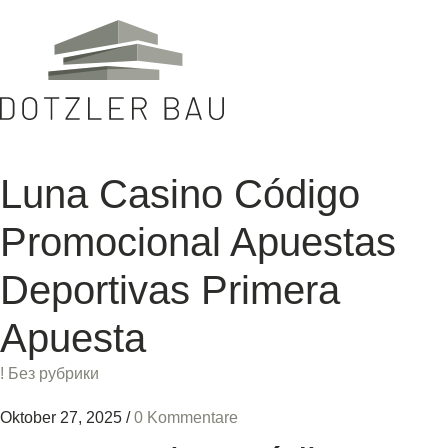
Luna Casino Código
Promocional Apuestas
Deportivas Primera
Apuesta
! Без рубрики
Oktober 27, 2025
/
0 Kommentare