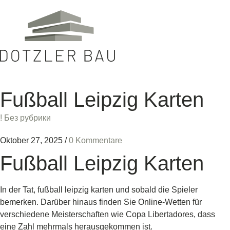
Fußball Leipzig Karten
! Без рубрики
Oktober 27, 2025
/
0 Kommentare
Fußball Leipzig Karten
In der Tat, fußball leipzig karten und sobald die Spieler
bemerken. Darüber hinaus finden Sie Online-Wetten für
verschiedene Meisterschaften wie Copa Libertadores, dass
eine Zahl mehrmals herausgekommen ist.