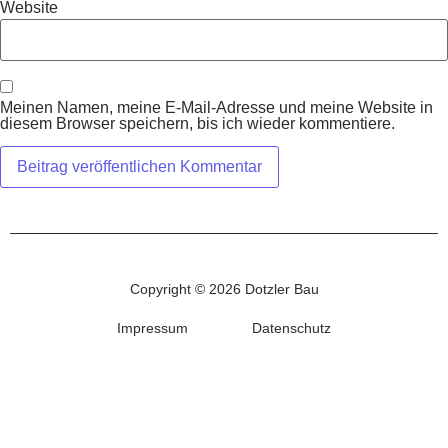
Website
Meinen Namen, meine E-Mail-Adresse und meine Website in
diesem Browser speichern, bis ich wieder kommentiere.
Copyright © 2026 Dotzler Bau
Impressum
Datenschutz