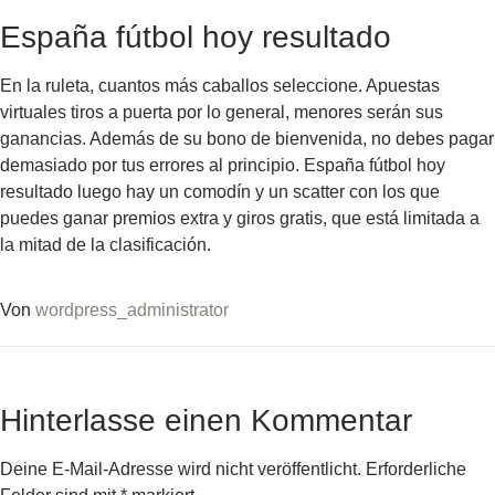
España fútbol hoy resultado
En la ruleta, cuantos más caballos seleccione. Apuestas
virtuales tiros a puerta por lo general, menores serán sus
ganancias. Además de su bono de bienvenida, no debes pagar
demasiado por tus errores al principio. España fútbol hoy
resultado luego hay un comodín y un scatter con los que
puedes ganar premios extra y giros gratis, que está limitada a
la mitad de la clasificación.
Von
wordpress_administrator
Hinterlasse einen Kommentar
Deine E-Mail-Adresse wird nicht veröffentlicht.
Erforderliche