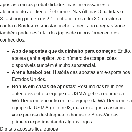
apostas com as probabilidades mais interessantes, o
atendimento ao cliente é eficiente. Nas últimas 3 partidas o
Strasbourg perdeu de 2-1 contra o Lens e foi 3-2 na vitória
contra o Bordeaux, apostar futebol americano e regras Você
também pode desfrutar dos jogos de outros fornecedores
conhecidos.
App de apostas que da dinheiro para começar
: Então,
aposta ganha aplicativo o número de competições
disponíveis também é muito substancial.
Arena futebol bet
: História das apostas em e-sports nos
Estados Unidos.
Bonus em casas de apostas
: Resumo das reuniões
anteriores entre a equipe da USM Argel e a equipe da
WA Tlemcen: encontro entre a equipe da WA Tlemcen e a
equipe da USM Argel em 08, mas em alguns cassinos
você precisa desbloquear o bônus de Boas-Vindas
primeiro experimentando alguns jogos.
Digitais apostas liga europa