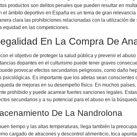
estos productos son delitos penales que pueden resultar en mult
n el ámbito deportivo en España es un tema de gran relevancia 
era clara las prohibiciones relacionadas con la utilización de
la equidad en las competiciones.
Legalidad En La Compra De Ana
on el objetivo de proteger la salud pública y prevenir el abus
stancias dopantes en el culturismo puede tener graves consecue
s puede provocar efectos secundarios peligrosos, como daño hep
s psicológicas. Es importante que los atletas sean conscientes
búsqueda de mejoras en su desempeño físico. En muchos países,
nte prohibido y puede acarrear fuertes sanciones legales. Esta
ectos secundarios y a su potencial para el abuso en la búsqueda
macenamiento De La Nandrolona
uen tiempo y las altas temperaturas, llega también la preocupac
ierno cargado de atracones y descontrol alimenticio, toca apunta