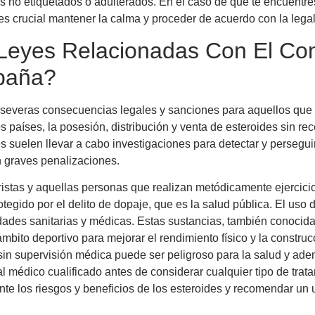
es no etiquetados o adulterados. En el caso de que te encuentre
es crucial mantener la calma y proceder de acuerdo con la legal
 Leyes Relacionadas Con El C
paña?
va severas consecuencias legales y sanciones para aquellos que
países, la posesión, distribución y venta de esteroides sin re
es suelen llevar a cabo investigaciones para detectar y persegui
n graves penalizaciones.
istas y aquellas personas que realizan metódicamente ejercicio
protegido por el delito de dopaje, que es la salud pública. El us
idades sanitarias y médicas. Estas sustancias, también conocid
ámbito deportivo para mejorar el rendimiento físico y la constru
sin supervisión médica puede ser peligroso para la salud y ade
l médico cualificado antes de considerar cualquier tipo de trat
 los riesgos y beneficios de los esteroides y recomendar un u