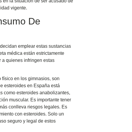
s en la situación de ser acusado de
idad vigente.
onsumo De
 decidan emplear estas sustancias
ceta médica están estrictamente
r a quienes infringen estas
 físico en los gimnasios, son
o de esteroides en España está
as como esteroides anabolizantes,
cción muscular. Es importante tener
más conlleva riesgos legales. Es
amiento con esteroides. Solo un
so seguro y legal de estos