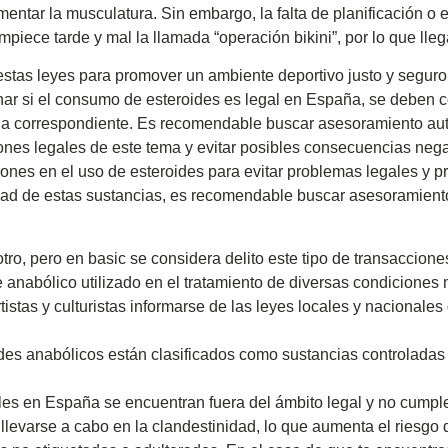
mentar la musculatura. Sin embargo, la falta de planificación o
piece tarde y mal la llamada “operación bikini”, por lo que lleg
 estas leyes para promover un ambiente deportivo justo y seguro
ar si el consumo de esteroides es legal en España, se deben co
ria correspondiente. Es recomendable buscar asesoramiento au
ones legales de este tema y evitar posibles consecuencias nega
iones en el uso de esteroides para evitar problemas legales y pr
idad de estas sustancias, es recomendable buscar asesoramien
tro, pero en basic se considera delito este tipo de transaccione
 anabólico utilizado en el tratamiento de diversas condiciones
istas y culturistas informarse de las leyes locales y nacionale
des anabólicos están clasificados como sustancias controladas 
egales en España se encuentran fuera del ámbito legal y no cump
 llevarse a cabo en la clandestinidad, lo que aumenta el riesgo