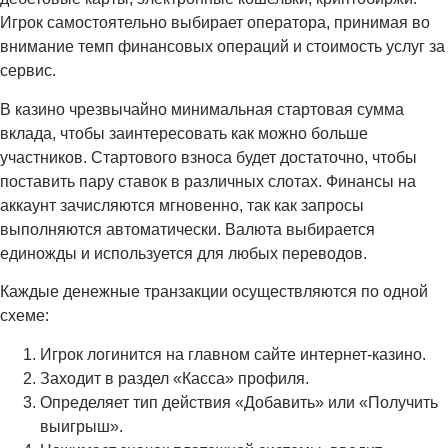
Игрок самостоятельно выбирает оператора, принимая во
внимание темп финансовых операций и стоимость услуг за
сервис.
В казино чрезвычайно минимальная стартовая сумма
вклада, чтобы заинтересовать как можно больше
участников. Стартового взноса будет достаточно, чтобы
поставить пару ставок в различных слотах. Финансы на
аккаунт зачисляются мгновенно, так как запросы
выполняются автоматически. Валюта выбирается
единожды и используется для любых переводов.
Каждые денежные транзакции осуществляются по одной
схеме:
Игрок логинится на главном сайте интернет-казино.
Заходит в раздел «Касса» профиля.
Определяет тип действия «Добавить» или «Получить
выигрыш».