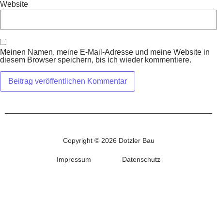
Website
Meinen Namen, meine E-Mail-Adresse und meine Website in
diesem Browser speichern, bis ich wieder kommentiere.
Copyright © 2026 Dotzler Bau
Impressum
Datenschutz