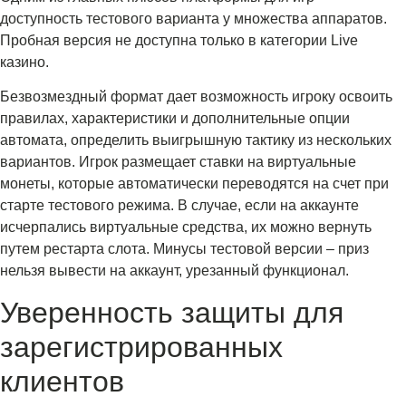
доступность тестового варианта у множества аппаратов.
Пробная версия не доступна только в категории Live
казино.
Безвозмездный формат дает возможность игроку освоить
правилах, характеристики и дополнительные опции
автомата, определить выигрышную тактику из нескольких
вариантов. Игрок размещает ставки на виртуальные
монеты, которые автоматически переводятся на счет при
старте тестового режима. В случае, если на аккаунте
исчерпались виртуальные средства, их можно вернуть
путем рестарта слота. Минусы тестовой версии – приз
нельзя вывести на аккаунт, урезанный функционал.
Уверенность защиты для
зарегистрированных
клиентов