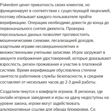
Pokerdom ценит приватность своих клиентов, но
функционирует в соответствии с существующей лицензией,
поэтому обязывает каждого пользователя пройти
верификацию. Операцию необходимо довести до конца до
первоначального снятия джекпота. Проверка
персональных данных позволяет противостоять
мошенническими схемами, легализацией доходов,
азартными играми несовершеннолетних и
множественными учетными записями. Игрок загружает в
аккаунте изображения удостоверений, которые доказывают
взрослость, регион проживания и участие в платежной
системе. Время верификации обусловлена степени
занятости работников службы безопасности, в среднем
составляет от нескольких часов до 2-3 дней работы.
Создатели пекутся о комфорте игроков. В регионах, где
онлайн игорные заведения и игры на удачу недоступны на
уровне закона, игроки могут задействовать
альтернативные ссылки для обхода блокировки. Со