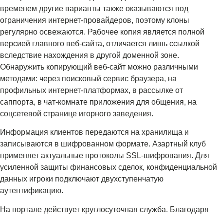
временем другие варианты также оказываются под
ограничения интернет-провайдеров, поэтому клоны
регулярно освежаются. Рабочее копия является полной
версией главного веб-сайта, отличается лишь ссылкой
вследствие нахождения в другой доменной зоне.
Обнаружить копирующий веб-сайт можно различными
методами: через поисковый сервис браузера, на
профильных интернет-платформах, в рассылке от
саппорта, в чат-комнате приложения для общения, на
соцсетевой странице игорного заведения.
Информация клиентов передаются на хранилища и
записываются в шифрованном формате. Азартный клуб
применяет актуальные протоколы SSL-шифрования. Для
усиленной защиты финансовых сделок, конфиденциальной
данных игроки подключают двухступенчатую
аутентификацию.
На портале действует круглосуточная служба. Благодаря