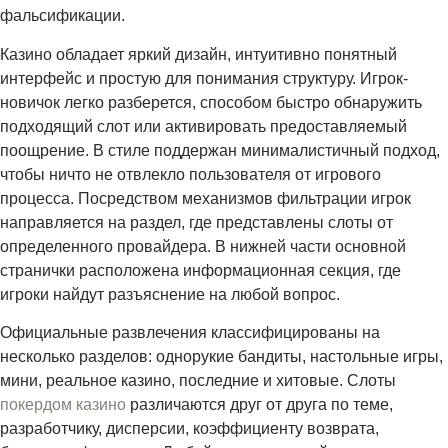
фальсификации.
Казино обладает яркий дизайн, интуитивно понятный
интерфейс и простую для понимания структуру. Игрок-
новичок легко разберется, способом быстро обнаружить
подходящий слот или активировать предоставляемый
поощрение. В стиле поддержан минималистичный подход,
чтобы ничто не отвлекло пользователя от игрового
процесса. Посредством механизмов фильтрации игрок
направляется на раздел, где представлены слоты от
определенного провайдера. В нижней части основной
странички расположена информационная секция, где
игроки найдут разъяснение на любой вопрос.
Официальные развлечения классифицированы на
несколько разделов: однорукие бандиты, настольные игры,
мини, реальное казино, последние и хитовые. Слоты
покердом казино
различаются друг от друга по теме,
разработчику, дисперсии, коэффициенту возврата,