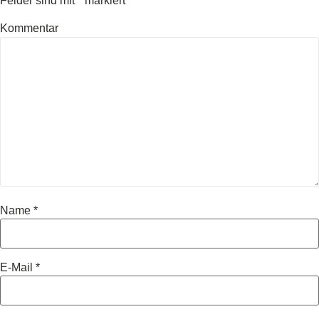
Felder sind mit
*
markiert
Kommentar
Name
*
E-Mail
*