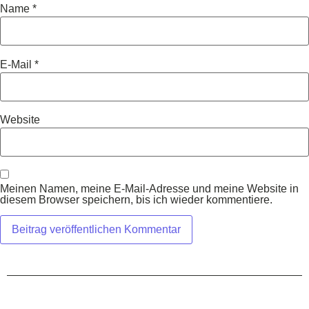
Name
*
E-Mail
*
Website
Meinen Namen, meine E-Mail-Adresse und meine Website in
diesem Browser speichern, bis ich wieder kommentiere.