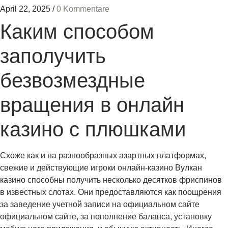
April 22, 2025
/
0 Kommentare
Каким способом
заполучить
безвозмездные
вращения в онлайн
казино с плюшками
Схоже как и на разнообразных азартных платформах,
свежие и действующие игроки онлайн-казино Вулкан
казино способны получить несколько десятков фриспинов
в известных слотах. Они предоставляются как поощрения
за заведение учетной записи на официальном сайте
официальном сайте, за пополнение баланса, установку