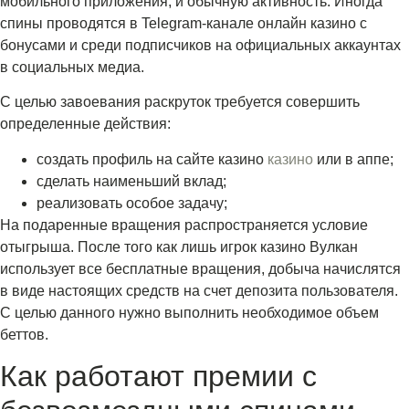
мобильного приложения, и обычную активность. Иногда
спины проводятся в Telegram-канале онлайн казино с
бонусами и среди подписчиков на официальных аккаунтах
в социальных медиа.
С целью завоевания раскруток требуется совершить
определенные действия:
создать профиль на сайте казино
казино
или в аппе;
сделать наименьший вклад;
реализовать особое задачу;
На подаренные вращения распространяется условие
отыгрыша. После того как лишь игрок казино Вулкан
использует все бесплатные вращения, добыча начислятся
в виде настоящих средств на счет депозита пользователя.
С целью данного нужно выполнить необходимое объем
беттов.
Как работают премии с