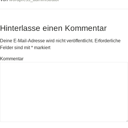
Hinterlasse einen Kommentar
Deine E-Mail-Adresse wird nicht veröffentlicht.
Erforderliche
Felder sind mit
*
markiert
Kommentar