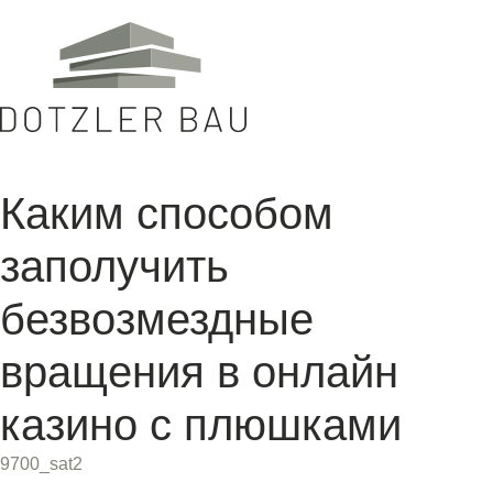
Каким способом
заполучить
безвозмездные
вращения в онлайн
казино с плюшками
9700_sat2