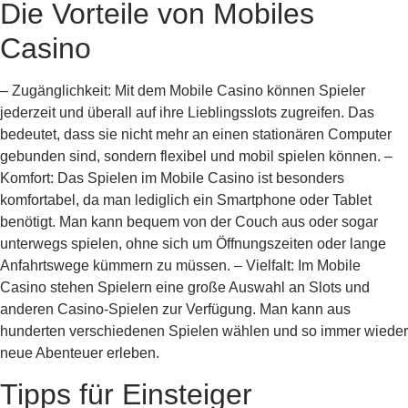
Die Vorteile von Mobiles
Casino
– Zugänglichkeit: Mit dem Mobile Casino können Spieler
jederzeit und überall auf ihre Lieblingsslots zugreifen. Das
bedeutet, dass sie nicht mehr an einen stationären Computer
gebunden sind, sondern flexibel und mobil spielen können. –
Komfort: Das Spielen im Mobile Casino ist besonders
komfortabel, da man lediglich ein Smartphone oder Tablet
benötigt. Man kann bequem von der Couch aus oder sogar
unterwegs spielen, ohne sich um Öffnungszeiten oder lange
Anfahrtswege kümmern zu müssen. – Vielfalt: Im Mobile
Casino stehen Spielern eine große Auswahl an Slots und
anderen Casino-Spielen zur Verfügung. Man kann aus
hunderten verschiedenen Spielen wählen und so immer wieder
neue Abenteuer erleben.
Tipps für Einsteiger