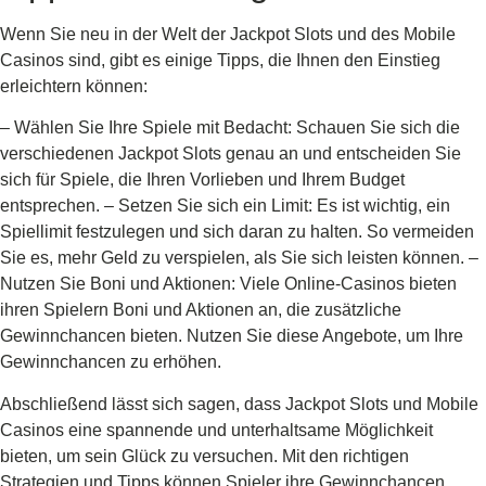
Wenn Sie neu in der Welt der Jackpot Slots und des Mobile
Casinos sind, gibt es einige Tipps, die Ihnen den Einstieg
erleichtern können:
– Wählen Sie Ihre Spiele mit Bedacht: Schauen Sie sich die
verschiedenen Jackpot Slots genau an und entscheiden Sie
sich für Spiele, die Ihren Vorlieben und Ihrem Budget
entsprechen. – Setzen Sie sich ein Limit: Es ist wichtig, ein
Spiellimit festzulegen und sich daran zu halten. So vermeiden
Sie es, mehr Geld zu verspielen, als Sie sich leisten können. –
Nutzen Sie Boni und Aktionen: Viele Online-Casinos bieten
ihren Spielern Boni und Aktionen an, die zusätzliche
Gewinnchancen bieten. Nutzen Sie diese Angebote, um Ihre
Gewinnchancen zu erhöhen.
Abschließend lässt sich sagen, dass Jackpot Slots und Mobile
Casinos eine spannende und unterhaltsame Möglichkeit
bieten, um sein Glück zu versuchen. Mit den richtigen
Strategien und Tipps können Spieler ihre Gewinnchancen