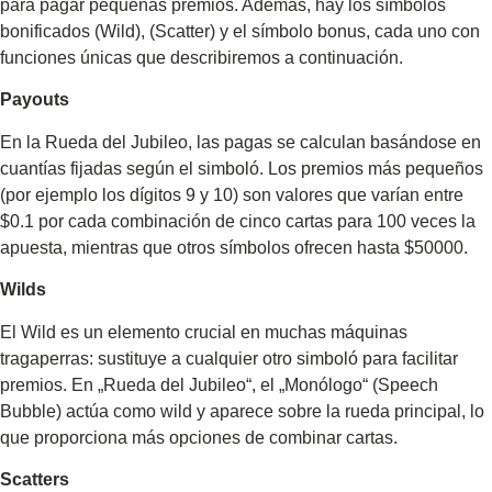
para pagar pequeñas premios. Además, hay los símbolos
bonificados (Wild), (Scatter) y el símbolo bonus, cada uno con
funciones únicas que describiremos a continuación.
Payouts
En la Rueda del Jubileo, las pagas se calculan basándose en
cuantías fijadas según el simboló. Los premios más pequeños
(por ejemplo los dígitos 9 y 10) son valores que varían entre
$0.1 por cada combinación de cinco cartas para 100 veces la
apuesta, mientras que otros símbolos ofrecen hasta $50000.
Wilds
El Wild es un elemento crucial en muchas máquinas
tragaperras: sustituye a cualquier otro simboló para facilitar
premios. En „Rueda del Jubileo“, el „Monólogo“ (Speech
Bubble) actúa como wild y aparece sobre la rueda principal, lo
que proporciona más opciones de combinar cartas.
Scatters