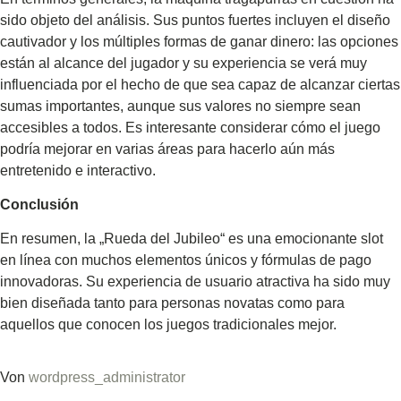
sido objeto del análisis. Sus puntos fuertes incluyen el diseño
cautivador y los múltiples formas de ganar dinero: las opciones
están al alcance del jugador y su experiencia se verá muy
influenciada por el hecho de que sea capaz de alcanzar ciertas
sumas importantes, aunque sus valores no siempre sean
accesibles a todos. Es interesante considerar cómo el juego
podría mejorar en varias áreas para hacerlo aún más
entretenido e interactivo.
Conclusión
En resumen, la „Rueda del Jubileo“ es una emocionante slot
en línea con muchos elementos únicos y fórmulas de pago
innovadoras. Su experiencia de usuario atractiva ha sido muy
bien diseñada tanto para personas novatas como para
aquellos que conocen los juegos tradicionales mejor.
Von
wordpress_administrator