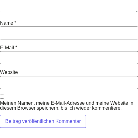
Name
*
E-Mail
*
Website
Meinen Namen, meine E-Mail-Adresse und meine Website in
diesem Browser speichern, bis ich wieder kommentiere.