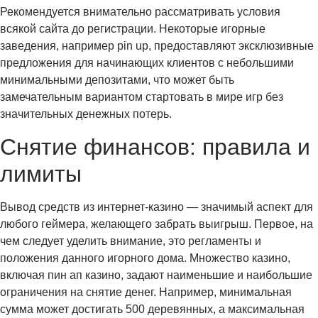
Рекомендуется внимательно рассматривать условия
всякой сайта до регистрации. Некоторые игорные
заведения, например pin up, предоставляют эксклюзивные
предложения для начинающих клиентов с небольшими
минимальными депозитами, что может быть
замечательным вариантом стартовать в мире игр без
значительных денежных потерь.
Снятие финансов: правила и
лимиты
Вывод средств из интернет-казино — значимый аспект для
любого геймера, желающего забрать выигрыш. Первое, на
чем следует уделить внимание, это регламенты и
положения данного игорного дома. Множество казино,
включая пин ап казино, задают наименьшие и наибольшие
ограничения на снятие денег. Например, минимальная
сумма может достигать 500 деревянных, а максимальная