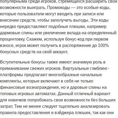
популярными среди игроков, стремящихся расширить свои
возможности выиграть. Промокоды — это особые коды,
которые пользователи могут вводить при записи или
внесении средств, чтобы заполучить выгоды. Эти коды
нередко предоставляют подобные плюшки, например
дармовые спины или увеличение вклада на определенный
процентовку. Скажем, используя бонус-код при первом
взносе, игрок может получить в распоряжение до 100%
бонусных средств на свой аккаунт.
Вступительные бонусы также имеют значимую роль в
приманивании свежих игроков. Виртуальные гэмблинг-
платформы предлагают многообразные начальные
комплекты, которые включают в себя не только
финансовые вознаграждения, но и даровые спины на
топовых игровых автоматах. Данный отличный вариант
для новичков попробовать свои возможности без больших
затрат. Тем не менее следует тщательно анализировать
правила предоставления и вэйджера плюшек, так как они