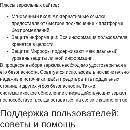
Плюсы зеркальных сайтов:
Мгновенный вход: Альтернативные ссылки
предоставляют быстрое подключение к платформе
без промедлений.
Защита информации: Вся информация пользователя
хранятся в целости.
Защита: Мирроры поддерживают максимальный
уровень защиты личной информации.
В процессе выбора зеркала необходимо удостовериться в
его безопасности. Советуется использовать исключительно
надежные источники, дабы предотвратить поддельных
страниц и других угроз безопасности. Также,
систематическое обновление списка действующих зеркал
поспособствует всегда оставаться на связи с казино pin up.
Поддержка пользователей:
советы и помощь