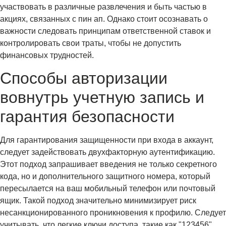
участвовать в различные развлечения и быть частью в
акциях, связанных с пин ап. Однако стоит осознавать о
важности следовать принципам ответственной ставок и
контролировать свои траты, чтобы не допустить
финансовых трудностей.
Способы авторизации
вовнутрь учетную запись и
гарантия безопасности
Для гарантирования защищенности при входа в аккаунт,
следует задействовать двухфакторную аутентификацию.
Этот подход запрашивает введения не только секретного
кода, но и дополнительного защитного номера, который
пересылается на ваш мобильный телефон или почтовый
ящик. Такой подход значительно минимизирует риск
несанкционированного проникновения к профилю. Следует
учитывать, что легкие ключи доступа, такие как "123456"