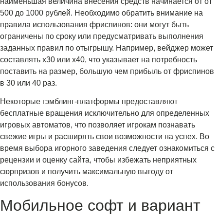
наименьшая величина внесения средств начинается от от
500 до 1000 рублей. Необходимо обратить внимание на
правила использования фриспинов: они могут быть
ограничены по сроку или предусматривать выполнения
заданных правил по отыгрышу. Например, вейджер может
составлять x30 или x40, что указывает на потребность
поставить на размер, большую чем прибыль от фриспинов
в 30 или 40 раз.
Некоторые гэмблинг-платформы предоставляют
бесплатные вращения исключительно для определенных
игровых автоматов, что позволяет игрокам познавать
свежие игры и расширять свои возможности на успех. Во
время выбора игорного заведения следует ознакомиться с
рецензии и оценку сайта, чтобы избежать неприятных
сюрпризов и получить максимальную выгоду от
использования бонусов.
Мобильное софт и вариант