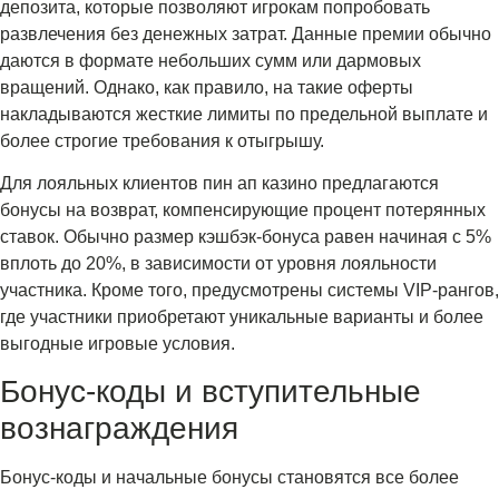
депозита, которые позволяют игрокам попробовать
развлечения без денежных затрат. Данные премии обычно
даются в формате небольших сумм или дармовых
вращений. Однако, как правило, на такие оферты
накладываются жесткие лимиты по предельной выплате и
более строгие требования к отыгрышу.
Для лояльных клиентов пин ап казино предлагаются
бонусы на возврат, компенсирующие процент потерянных
ставок. Обычно размер кэшбэк-бонуса равен начиная с 5%
вплоть до 20%, в зависимости от уровня лояльности
участника. Кроме того, предусмотрены системы VIP-рангов,
где участники приобретают уникальные варианты и более
выгодные игровые условия.
Бонус-коды и вступительные
вознаграждения
Бонус-коды и начальные бонусы становятся все более