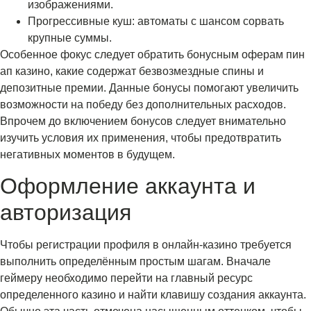
изображениями.
Прогрессивные куш: автоматы с шансом сорвать
крупные суммы.
Особенное фокус следует обратить бонусным оферам пин
ап казино, какие содержат безвозмездные спины и
депозитные премии. Данные бонусы помогают увеличить
возможности на победу без дополнительных расходов.
Впрочем до включением бонусов следует внимательно
изучить условия их применения, чтобы предотвратить
негативных моментов в будущем.
Оформление аккаунта и
авторизация
Чтобы регистрации профиля в онлайн-казино требуется
выполнить определённым простым шагам. Вначале
геймеру необходимо перейти на главный ресурс
определенного казино и найти клавишу создания аккаунта.