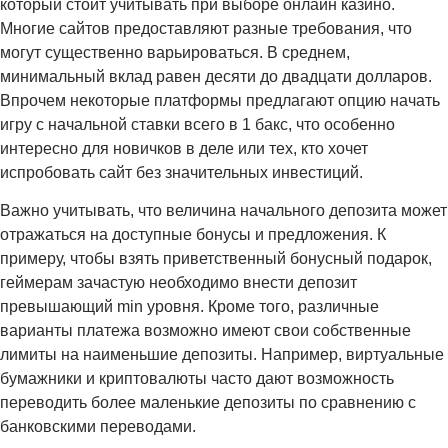
который стоит учитывать при выборе онлайн казино.
Многие сайтов предоставляют разные требования, что
могут существенно варьироваться. В среднем,
минимальный вклад равен десяти до двадцати долларов.
Впрочем некоторые платформы предлагают опцию начать
игру с начальной ставки всего в 1 бакс, что особенно
интересно для новичков в деле или тех, кто хочет
испробовать сайт без значительных инвестиций.
Важно учитывать, что величина начального депозита может
отражаться на доступные бонусы и предложения. К
примеру, чтобы взять приветственный бонусный подарок,
геймерам зачастую необходимо внести депозит
превышающий min уровня. Кроме того, различные
варианты платежа возможно имеют свои собственные
лимиты на наименьшие депозиты. Например, виртуальные
бумажники и криптовалюты часто дают возможность
переводить более маленькие депозиты по сравнению с
банковскими переводами.