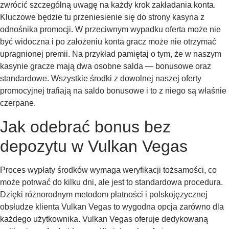
zwrócić szczególną uwagę na każdy krok zakładania konta.
Kluczowe będzie tu przeniesienie się do strony kasyna z
odnośnika promocji. W przeciwnym wypadku oferta może nie
być widoczna i po założeniu konta gracz może nie otrzymać
upragnionej premii. Na przykład pamiętaj o tym, że w naszym
kasynie gracze mają dwa osobne salda — bonusowe oraz
standardowe. Wszystkie środki z dowolnej naszej oferty
promocyjnej trafiają na saldo bonusowe i to z niego są właśnie
czerpane.
Jak odebrać bonus bez
depozytu w Vulkan Vegas
Proces wypłaty środków wymaga weryfikacji tożsamości, co
może potrwać do kilku dni, ale jest to standardowa procedura.
Dzięki różnorodnym metodom płatności i polskojęzycznej
obsłudze klienta Vulkan Vegas to wygodna opcja zarówno dla
każdego użytkownika. Vulkan Vegas oferuje dedykowaną