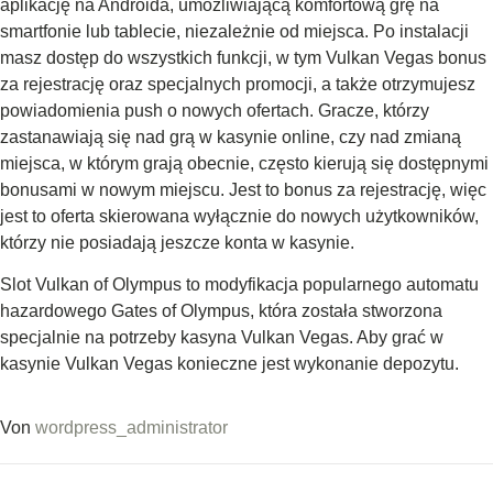
aplikację na Androida, umożliwiającą komfortową grę na
smartfonie lub tablecie, niezależnie od miejsca. Po instalacji
masz dostęp do wszystkich funkcji, w tym Vulkan Vegas bonus
za rejestrację oraz specjalnych promocji, a także otrzymujesz
powiadomienia push o nowych ofertach. Gracze, którzy
zastanawiają się nad grą w kasynie online, czy nad zmianą
miejsca, w którym grają obecnie, często kierują się dostępnymi
bonusami w nowym miejscu. Jest to bonus za rejestrację, więc
jest to oferta skierowana wyłącznie do nowych użytkowników,
którzy nie posiadają jeszcze konta w kasynie.
Slot Vulkan of Olympus to modyfikacja popularnego automatu
hazardowego Gates of Olympus, która została stworzona
specjalnie na potrzeby kasyna Vulkan Vegas. Aby grać w
kasynie Vulkan Vegas konieczne jest wykonanie depozytu.
Von
wordpress_administrator