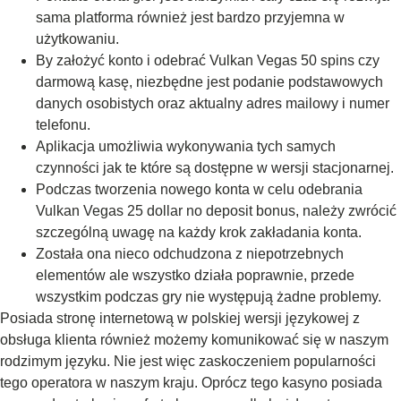
sama platforma również jest bardzo przyjemna w
użytkowaniu.
By założyć konto i odebrać Vulkan Vegas 50 spins czy
darmową kasę, niezbędne jest podanie podstawowych
danych osobistych oraz aktualny adres mailowy i numer
telefonu.
Aplikacja umożliwia wykonywania tych samych
czynności jak te które są dostępne w wersji stacjonarnej.
Podczas tworzenia nowego konta w celu odebrania
Vulkan Vegas 25 dollar no deposit bonus, należy zwrócić
szczególną uwagę na każdy krok zakładania konta.
Została ona nieco odchudzona z niepotrzebnych
elementów ale wszystko działa poprawnie, przede
wszystkim podczas gry nie występują żadne problemy.
Posiada stronę internetową w polskiej wersji językowej z
obsługa klienta również możemy komunikować się w naszym
rodzimym języku. Nie jest więc zaskoczeniem popularności
tego operatora w naszym kraju. Oprócz tego kasyno posiada