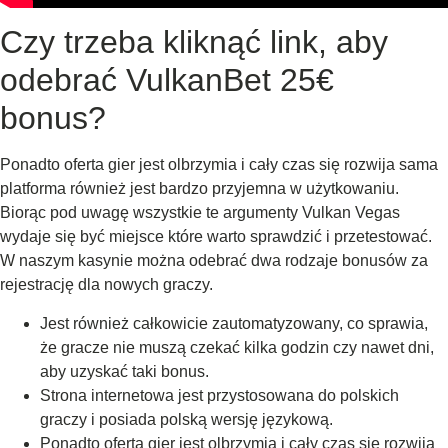
Czy trzeba kliknąć link, aby
odebrać VulkanBet 25€
bonus?
Ponadto oferta gier jest olbrzymia i cały czas się rozwija sama
platforma również jest bardzo przyjemna w użytkowaniu.
Biorąc pod uwagę wszystkie te argumenty Vulkan Vegas
wydaje się być miejsce które warto sprawdzić i przetestować.
W naszym kasynie można odebrać dwa rodzaje bonusów za
rejestrację dla nowych graczy.
Jest również całkowicie zautomatyzowany, co sprawia,
że gracze nie muszą czekać kilka godzin czy nawet dni,
aby uzyskać taki bonus.
Strona internetowa jest przystosowana do polskich
graczy i posiada polską wersję językową.
Ponadto oferta gier jest olbrzymia i cały czas się rozwija