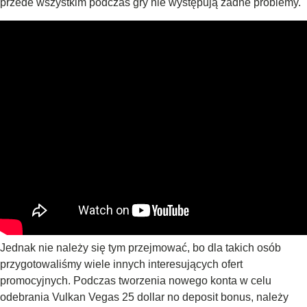
przede wszystkim podczas gry nie występują żadne problemy.
Jednak nie należy się tym przejmować, bo dla takich osób
przygotowaliśmy wiele innych interesujących ofert
promocyjnych. Podczas tworzenia nowego konta w celu
odebrania Vulkan Vegas 25 dollar no deposit bonus, należy