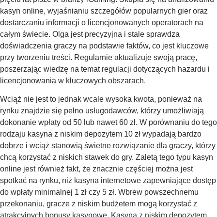
kasyn online, wyjaśnianiu szczegółów popularnych gier oraz
dostarczaniu informacji o licencjonowanych operatorach na
całym świecie. Olga jest precyzyjna i stale sprawdza
doświadczenia graczy na podstawie faktów, co jest kluczowe
przy tworzeniu treści. Regularnie aktualizuje swoją pracę,
poszerzając wiedzę na temat regulacji dotyczących hazardu i
licencjonowania w kluczowych obszarach.
Wciąż nie jest to jednak wcale wysoka kwota, ponieważ na
rynku znajdzie się pełno usługodawców, którzy umożliwiają
dokonanie wpłaty od 50 lub nawet 60 zł. W porównaniu do tego
rodzaju kasyna z niskim depozytem 10 zł wypadają bardzo
dobrze i wciąż stanowią świetne rozwiązanie dla graczy, którzy
chcą korzystać z niskich stawek do gry. Zaletą tego typu kasyn
online jest również fakt, że znacznie częściej można jest
spotkać na rynku, niż kasyna internetowe zapewniające dostęp
do wpłaty minimalnej 1 zł czy 5 zł. Wbrew powszechnemu
przekonaniu, gracze z niskim budżetem mogą korzystać z
atrakcyjnych bonusy kasynowe. Kasyna z niskim depozytem