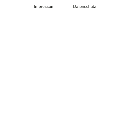
Impressum
Datenschutz