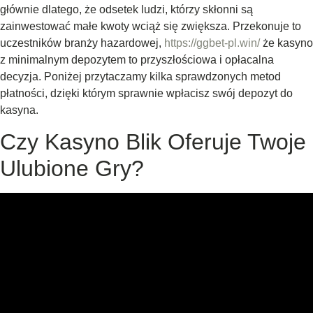
głównie dlatego, że odsetek ludzi, którzy skłonni są
zainwestować małe kwoty wciąż się zwiększa. Przekonuje to
uczestników branży hazardowej,
https://ggbet-pl.win/
że kasyno
z minimalnym depozytem to przyszłościowa i opłacalna
decyzja. Poniżej przytaczamy kilka sprawdzonych metod
płatności, dzięki którym sprawnie wpłacisz swój depozyt do
kasyna.
Czy Kasyno Blik Oferuje Twoje
Ulubione Gry?