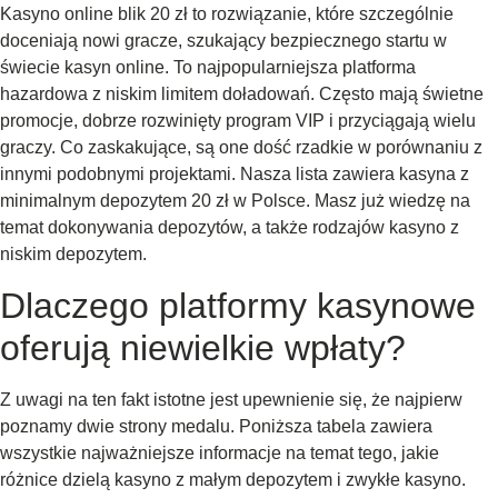
Kasyno online blik 20 zł to rozwiązanie, które szczególnie
doceniają nowi gracze, szukający bezpiecznego startu w
świecie kasyn online. To najpopularniejsza platforma
hazardowa z niskim limitem doładowań. Często mają świetne
promocje, dobrze rozwinięty program VIP i przyciągają wielu
graczy. Co zaskakujące, są one dość rzadkie w porównaniu z
innymi podobnymi projektami. Nasza lista zawiera kasyna z
minimalnym depozytem 20 zł w Polsce. Masz już wiedzę na
temat dokonywania depozytów, a także rodzajów kasyno z
niskim depozytem.
Dlaczego platformy kasynowe
oferują niewielkie wpłaty?
Z uwagi na ten fakt istotne jest upewnienie się, że najpierw
poznamy dwie strony medalu. Poniższa tabela zawiera
wszystkie najważniejsze informacje na temat tego, jakie
różnice dzielą kasyno z małym depozytem i zwykłe kasyno.