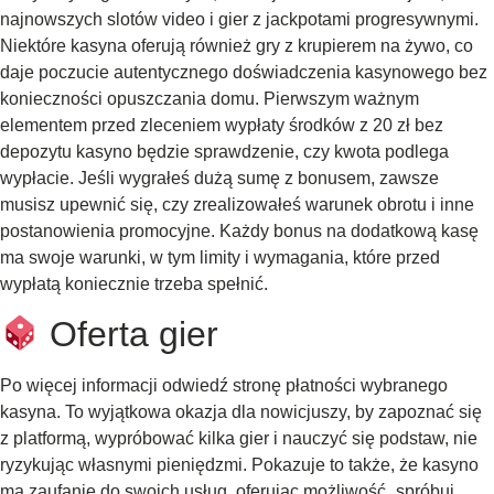
najnowszych slotów video i gier z jackpotami progresywnymi.
Niektóre kasyna oferują również gry z krupierem na żywo, co
daje poczucie autentycznego doświadczenia kasynowego bez
konieczności opuszczania domu. Pierwszym ważnym
elementem przed zleceniem wypłaty środków z 20 zł bez
depozytu kasyno będzie sprawdzenie, czy kwota podlega
wypłacie. Jeśli wygrałeś dużą sumę z bonusem, zawsze
musisz upewnić się, czy zrealizowałeś warunek obrotu i inne
postanowienia promocyjne. Każdy bonus na dodatkową kasę
ma swoje warunki, w tym limity i wymagania, które przed
wypłatą koniecznie trzeba spełnić.
Oferta gier
Po więcej informacji odwiedź stronę płatności wybranego
kasyna. To wyjątkowa okazja dla nowicjuszy, by zapoznać się
z platformą, wypróbować kilka gier i nauczyć się podstaw, nie
ryzykując własnymi pieniędzmi. Pokazuje to także, że kasyno
ma zaufanie do swoich usług, oferując możliwość „spróbuj