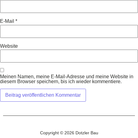
E-Mail
*
Website
Meinen Namen, meine E-Mail-Adresse und meine Website in
diesem Browser speichern, bis ich wieder kommentiere.
Copyright © 2026 Dotzler Bau