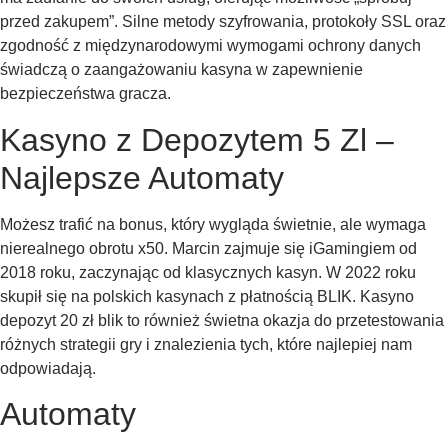
przed zakupem”. Silne metody szyfrowania, protokoły SSL oraz
zgodność z międzynarodowymi wymogami ochrony danych
świadczą o zaangażowaniu kasyna w zapewnienie
bezpieczeństwa gracza.
Kasyno z Depozytem 5 Zl –
Najlepsze Automaty
Możesz trafić na bonus, który wygląda świetnie, ale wymaga
nierealnego obrotu x50. Marcin zajmuje się iGamingiem od
2018 roku, zaczynając od klasycznych kasyn. W 2022 roku
skupił się na polskich kasynach z płatnością BLIK. Kasyno
depozyt 20 zł blik to również świetna okazja do przetestowania
różnych strategii gry i znalezienia tych, które najlepiej nam
odpowiadają.
Automaty