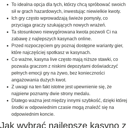
To idealna opcja dla tych, którzy chcą spróbować swoich
sił w grach hazardowych, inwestując niewielkie kwoty.
Ich gry często wprowadzają świeże pomysły, co
przyciąga graczy szukających nowych wrażeń.
Ta stosunkowo niewygórowana kwota pozwoli Ci na
zabawę z najlepszych kasynach online.
Przed rozpoczęciem gry poznaj dostępne warianty gier,
które najczęściej spotkasz w kasynach.
Co ważne, kasyna live często mają niższe stawki, co
pozwala graczom z niskimi depozytami doświadczyć
pełnych emocji gry na żywo, bez konieczności
angażowania dużych kwot.
Z uwagi na ten fakt istotne jest upewnienie się, że
najpierw poznamy dwie strony medalu.
Dlatego ważna jest między innymi szybkość, dzięki której
środki w odpowiednim czasie mogą znaleźć się na
odpowiednim koncie.
Jak wybrać najlepsze kasyno z