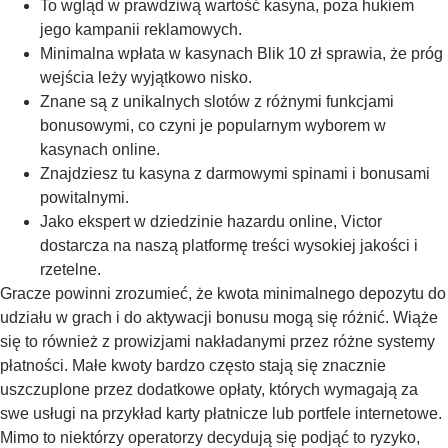
To wgląd w prawdziwą wartość kasyna, poza hukiem
jego kampanii reklamowych.
Minimalna wpłata w kasynach Blik 10 zł sprawia, że próg
wejścia leży wyjątkowo nisko.
Znane są z unikalnych slotów z różnymi funkcjami
bonusowymi, co czyni je popularnym wyborem w
kasynach online.
Znajdziesz tu kasyna z darmowymi spinami i bonusami
powitalnymi.
Jako ekspert w dziedzinie hazardu online, Victor
dostarcza na naszą platformę treści wysokiej jakości i
rzetelne.
Gracze powinni zrozumieć, że kwota minimalnego depozytu do
udziału w grach i do aktywacji bonusu mogą się różnić. Wiąże
się to również z prowizjami nakładanymi przez różne systemy
płatności. Małe kwoty bardzo często stają się znacznie
uszczuplone przez dodatkowe opłaty, których wymagają za
swe usługi na przykład karty płatnicze lub portfele internetowe.
Mimo to niektórzy operatorzy decydują się podjąć to ryzyko,