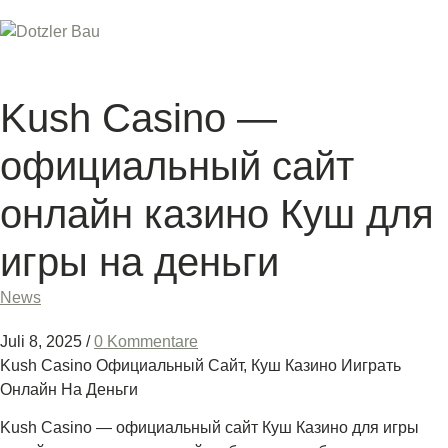
Kush Casino —
официальный сайт
онлайн казино Куш для
игры на деньги
News
Juli 8, 2025
/
0 Kommentare
Kush Casino Официальный Сайт, Куш Казино Ииграть
Онлайн На Деньги
Kush Casino — официальный сайт Куш Казино для игры