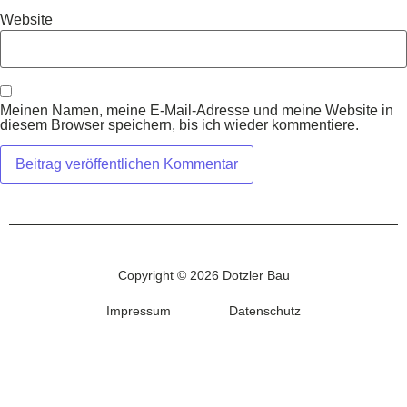
Website
Meinen Namen, meine E-Mail-Adresse und meine Website in
diesem Browser speichern, bis ich wieder kommentiere.
Copyright © 2026 Dotzler Bau
Impressum
Datenschutz