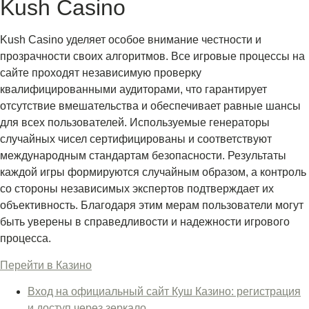
Kush Casino
Kush Casino уделяет особое внимание честности и
прозрачности своих алгоритмов. Все игровые процессы на
сайте проходят независимую проверку
квалифицированными аудиторами, что гарантирует
отсутствие вмешательства и обеспечивает равные шансы
для всех пользователей. Используемые генераторы
случайных чисел сертифицированы и соответствуют
международным стандартам безопасности. Результаты
каждой игры формируются случайным образом, а контроль
со стороны независимых экспертов подтверждает их
объективность. Благодаря этим мерам пользователи могут
быть уверены в справедливости и надежности игрового
процесса.
Перейти в Казино
Вход на официальный сайт Куш Казино: регистрация
и доступ через зеркало