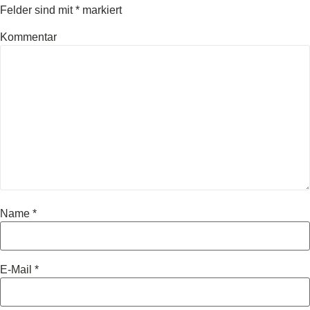
Felder sind mit
*
markiert
Kommentar
Name
*
E-Mail
*