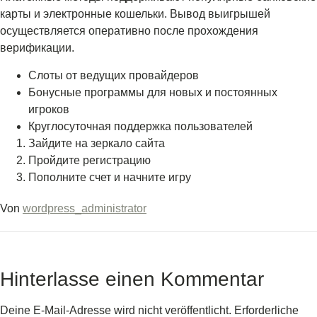
карты и электронные кошельки. Вывод выигрышей
осуществляется оперативно после прохождения
верификации.
Слоты от ведущих провайдеров
Бонусные программы для новых и постоянных
игроков
Круглосуточная поддержка пользователей
Зайдите на зеркало сайта
Пройдите регистрацию
Пополните счет и начните игру
Von
wordpress_administrator
Hinterlasse einen Kommentar
Deine E-Mail-Adresse wird nicht veröffentlicht.
Erforderliche