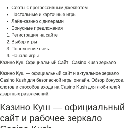
Слоты с прогрессивным джекпотом
Настольные и карточные игры
Лайв-казино с дилерами
Бонусные предложения
Регистрация на сайте
Выбор игры
Пополнение счета
Начало игры
Казино Куш Официальный Сайт | Casino Kush зеркало
Казино Куш — официальный сайт и актуальное зеркало
Casino Kush для безопасной игры онлайн. Обзор бонусов,
слотов и способов входа на Casino Kush для любителей
азартных развлечений.
Казино Куш — официальный
сайт и рабочее зеркало