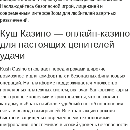
Наслаждайтесь безопасной игрой, лицензией и
современным интерфейсом для любителей азартных
развлечений.
Куш Казино — онлайн-казино
для настоящих ценителей
удачи
Kush Casino открывает перед игроками широкие
возможности для комфортных и безопасных финансовых
операций. На платформе поддерживается множество
популярных платежных систем, включая банковские карты,
электронные кошельки и криптовалюты, что позволяет
каждому выбрать наиболее удобный способ пополнения
счета и вывода выигрышей. Все транзакции проходят
быстро и защищены современными технологиями
шифрования, обеспечивая высокий уровень безопасности