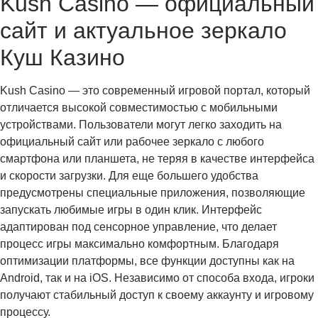
Kush Casino — официальный
сайт и актуальное зеркало
Куш Казино
Kush Casino — это современный игровой портал, который
отличается высокой совместимостью с мобильными
устройствами. Пользователи могут легко заходить на
официальный сайт или рабочее зеркало с любого
смартфона или планшета, не теряя в качестве интерфейса
и скорости загрузки. Для еще большего удобства
предусмотрены специальные приложения, позволяющие
запускать любимые игры в один клик. Интерфейс
адаптирован под сенсорное управление, что делает
процесс игры максимально комфортным. Благодаря
оптимизации платформы, все функции доступны как на
Android, так и на iOS. Независимо от способа входа, игроки
получают стабильный доступ к своему аккаунту и игровому
процессу.