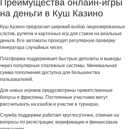
Преимущества онлайн-игры
на деньги в Куш Казино
Куш Казино предлагает широкий выбор лицензированных
слотов, рулеток и карточных игр для ставок на реальные
деньги. Все автоматы проходят регулярную проверку
генератора случайных чисел.
Платформа поддерживает быстрые депозиты и выводы
через популярные платежные системы. Минимальная
сумма пополнения доступна для большинства
пользователей.
Для новых игроков предусмотрены приветственные
бонусы и фриспины. Постоянные участники могут
рассчитывать на кэшбэк и участие в турнирах.
Служба поддержки работает круглосуточно, отвечая на
вопросы по регистрации, верификации и финансовым
операциям.