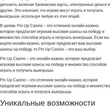
депозита, включая банковские карты, электронные деньги и
другие. Это означает, что игроки могут играть и получать
выигрыши, используя любую из этих опций.
В целом, Pin Up Casino – это отличное онлайн-казино,
которое предлагает игрокам высокие шансы на победу и
множество способов играть и получать выигрыши. Если вы
ищете онлайн-казино, которое предлагает вам высокие
шансы на победу, то Pin Up Casino – это ваш выбор.
Pin Up Casino – это онлайн-казино, которое предлагает
игрокам высокие шансы на победу и множество способов
играть и получать выигрыши.
Pin Up Casino – это отличное онлайн-казино, которое
предлагает игрокам высокие шансы на победу и множество
способов играть и получать выигрыши.
Уникальные возможности