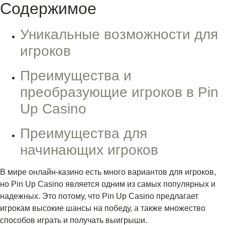
Содержимое
Уникальные возможности для
игроков
Преимущества и
преобразующие игроков в Pin
Up Casino
Преимущества для
начинающих игроков
В мире онлайн-казино есть много вариантов для игроков,
но Pin Up Casino является одним из самых популярных и
надежных. Это потому, что Pin Up Casino предлагает
игрокам высокие шансы на победу, а также множество
способов играть и получать выигрыши.