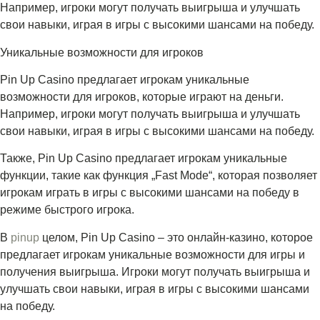
Например, игроки могут получать выигрыша и улучшать
свои навыки, играя в игры с высокими шансами на победу.
Уникальные возможности для игроков
Pin Up Casino предлагает игрокам уникальные
возможности для игроков, которые играют на деньги.
Например, игроки могут получать выигрыша и улучшать
свои навыки, играя в игры с высокими шансами на победу.
Также, Pin Up Casino предлагает игрокам уникальные
функции, такие как функция „Fast Mode“, которая позволяет
игрокам играть в игры с высокими шансами на победу в
режиме быстрого игрока.
В
pinup
целом, Pin Up Casino – это онлайн-казино, которое
предлагает игрокам уникальные возможности для игры и
получения выигрыша. Игроки могут получать выигрыша и
улучшать свои навыки, играя в игры с высокими шансами
на победу.