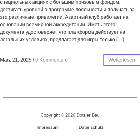
специальных акциях с большим призовым фондом,
достигать уровней в программе лояльности и получать за
это различные привилегии. Азартный клуб работает на
основании всемирной аккредитации. Иметь этого
документа удостоверяет, что платформа действует на
легальных условиях, предлагает для игры только […]
März 21, 2025
/
0 Kommentare
Weiterlesen
Copyright © 2026 Dotzler Bau
Impressum
Datenschutz