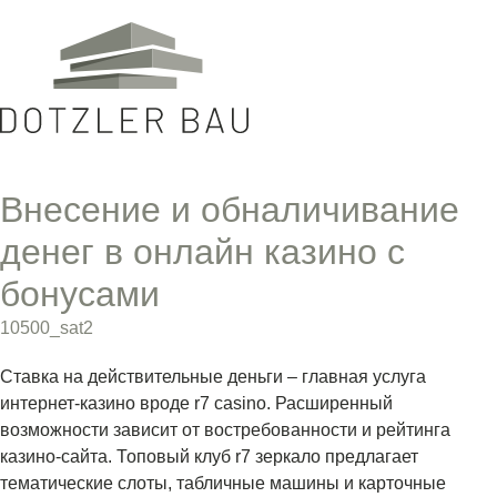
Внесение и обналичивание
денег в онлайн казино с
бонусами
10500_sat2
Ставка на действительные деньги – главная услуга
интернет-казино вроде r7 casino. Расширенный
возможности зависит от востребованности и рейтинга
казино-сайта. Топовый клуб r7 зеркало предлагает
тематические слоты, табличные машины и карточные