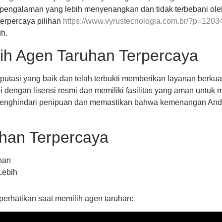
 pengalaman yang lebih menyenangkan dan tidak terbebani ole
erpercaya pilihan
https://www.vyrustecnologia.com.br/?p=1203
uh.
ih Agen Taruhan Terpercaya
eputasi yang baik dan telah terbukti memberikan layanan berku
 dengan lisensi resmi dan memiliki fasilitas yang aman untuk 
enghindari penipuan dan memastikan bahwa kemenangan Anda
ruhan Terpercaya
perhatikan saat memilih agen taruhan: