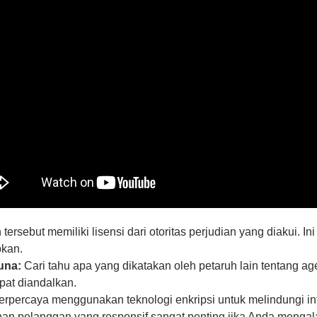
tersebut memiliki lisensi dari otoritas perjudian yang diakui.
pkan.
una:
Cari tahu apa yang dikatakan oleh petaruh lain tentang age
pat diandalkan.
erpercaya menggunakan teknologi enkripsi untuk melindungi in
an pelanggan yang responsif sangat penting jika Anda mengala