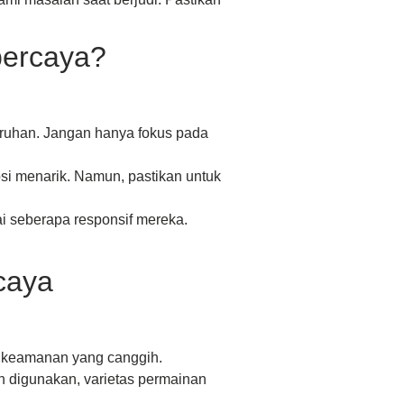
percaya?
aruhan. Jangan hanya fokus pada
i menarik. Namun, pastikan untuk
 seberapa responsif mereka.
caya
 keamanan yang canggih.
 digunakan, varietas permainan