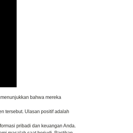
 Ini menunjukkan bahwa mereka
n tersebut. Ulasan positif adalah
formasi pribadi dan keuangan Anda.
mi masalah saat berjudi. Pastikan